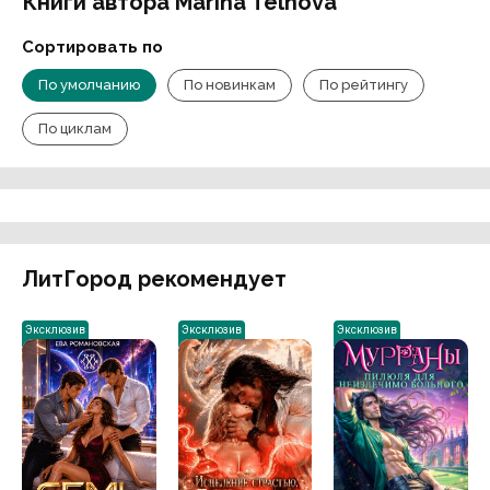
Книги автора Marina Telnova
Сортировать по
По умолчанию
По новинкам
По рейтингу
По циклам
ЛитГород рекомендует
Эксклюзив
Эксклюзив
Эксклюзив