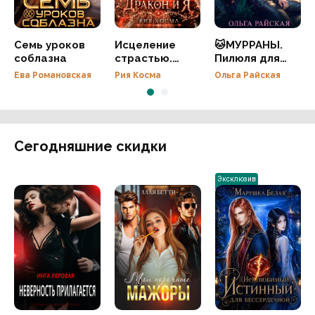
Семь уроков
Исцеление
🐱МУРРАНЫ.
соблазна
страстью.
Пилюля для
Дракон и я
неизлечимо
Ева Романовская
Рия Косма
Ольга Райская
больного
Сегодняшние скидки
Эксклюзив