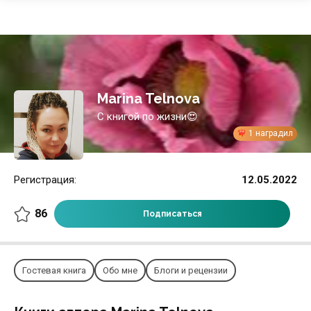
Marina Telnova
С книгой по жизни😍
1 наградил
Регистрация:
12.05.2022
86
Подписаться
Гостевая книга
Обо мне
Блоги и рецензии