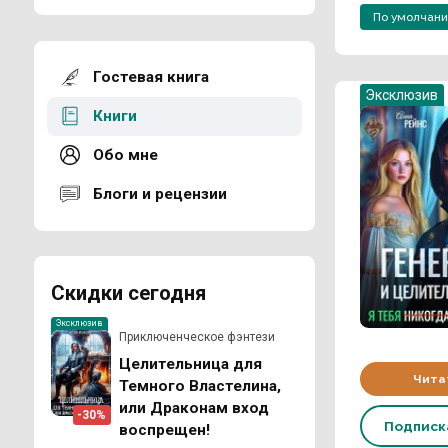
По умолчан
Гостевая книга
Эксклюзив
Книги
Обо мне
Блоги и рецензии
Скидки сегодня
Эксклюзив
Приключенческое фэнтези
Целительница для
Чита
Темного Властелина,
или Драконам вход
-30%
Подпис
воспрещен!