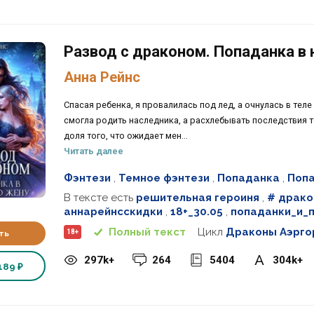
Развод с драконом. Попаданка в
Анна Рейнс
Спасая ребенка, я провалилась под лед, а очнулась в тел
смогла родить наследника, а расхлебывать последствия т
доля того, что ожидает мен...
Читать далее
Фэнтези
,
Темное фэнтези
,
Попаданка
,
Попа
В тексте есть
решительная героиня
,
# драк
аннарейнсскидки
,
18+_30.05
,
попаданки_и_
Полный текст
Цикл
Драконы Аэрго
18+
ть
297k+
264
5404
304k+
189 ₽