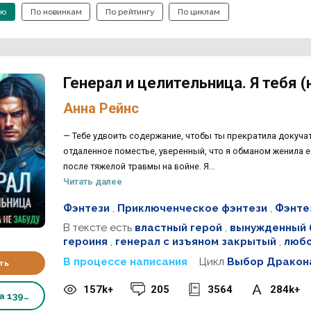
ию
По новинкам
По рейтингу
По циклам
Генерал и целительница. Я тебя (
Анна Рейнс
— Тебе удвоить содержание, чтобы ты прекратила докуча
отдаленное поместье, уверенный, что я обманом женила ег
после тяжелой травмы на войне. Я...
Читать далее
Фэнтези
,
Приключенческое фэнтези
,
Фэнте
В тексте есть
властный герой
,
вынужденный 
героиня
,
генерал с изъяном закрытый
,
любо
В процессе написания
Цикл
Выбор Дракона
ть
157k+
205
3564
284k+
ка
139 ₽