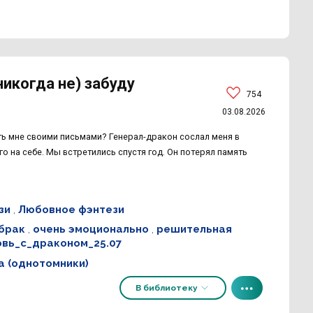
никогда не) забуду
754
03.08.2026
ть мне своими письмами? Генерал-дракон сослал меня в
о на себе. Мы встретились спустя год. Он потерял память
зи
,
Любовное фэнтези
брак
,
очень эмоционально
,
решительная
вь_с_драконом_25.07
 (однотомники)
В библиотеку