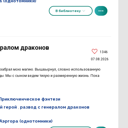
 (однотомники)
В библиотеку
ералом драконов
1346
07.08.2026
й забрал мою магию. Вышвырнул, словно использованную
годы. Мы с сыном ведем тихую и размеренную жизнь. Пока
Приключенческое фэнтези
й герой
,
развод с генералом драконов
Аэргора (однотомники)