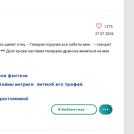
1275
27.07.2026
тно шипит отец. – Генерал поручил все заботы мне… – говорит
*** Долг крови заставил генерала-дракона жениться на мне.
ое фэнтези
тайны интриги
,
литмоб его трофей
,
днотомники)
В библиотеку