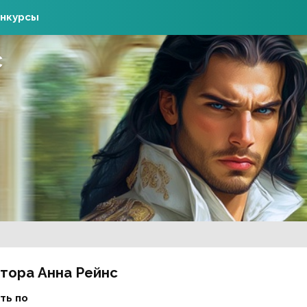
нкурсы
с
втора Анна Рейнс
ть по