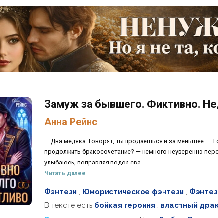
Замуж за бывшего. Фиктивно. Не
Анна Рейнс
— Два медяка. Говорят, ты продаешься и за меньшее. — Го
продолжить бракосочетание? — немного неуверенно переб
улыбаюсь, поправляя подол сва...
Читать далее
Фэнтези
,
Юмористическое фэнтези
,
Фэнтез
В тексте есть
бойкая героиня
,
властный дра