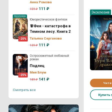
Анна Ромова
111 ₽
159 ₽
Эксклюзив
Эксклюзив
Юмористическое фэнтези
🧚Фея - катастрофа в
Темном лесу. Книга 2
Татьяна Серганова
-20%
111 ₽
139 ₽
Остросюжетный любовный
роман
Подлец
Мия Блум
-25%
141 ₽
189 ₽
Чита
Смотреть все
Купить