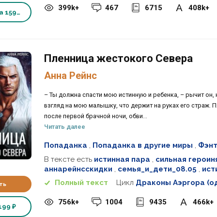
399k+
467
6715
408k+
ка
159 ₽
Пленница жестокого Севера
Анна Рейнс
– Ты должна спасти мою истинную и ребенка, – рычит он
взгляд на мою малышку, что держит на руках его страж.
после первой брачной ночи, обви...
Читать далее
Попаданка
,
Попаданка в другие миры
,
Фэнт
В тексте есть
истинная пара
,
сильная героин
аннарейнсскидки
,
семья_и_дети_08.05
,
ист
Полный текст
Цикл
Драконы Аэргора (о
ть
756k+
1004
9435
466k+
199 ₽