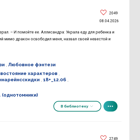
2049
08.04.2026
ерал. – И помойте ее. Аллисандра: Украла еду для ребенка и
й мимо дракон освободил меня, назвал своей невестой и
зи
,
Любовное фэнтези
востояние характеров
,
ннарейнсскидки
,
18+_12.06
,
 (однотомники)
В библиотеку
2749