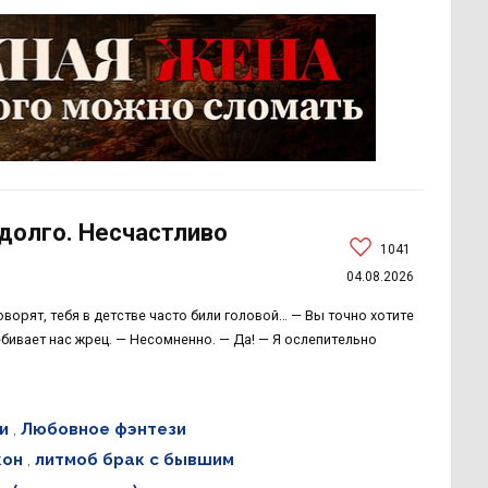
долго. Несчастливо
1041
04.08.2026
ворят, тебя в детстве часто били головой… — Вы точно хотите
ивает нас жрец. — Несомненно. — Да! — Я ослепительно
и
,
Любовное фэнтези
кон
,
литмоб брак с бывшим