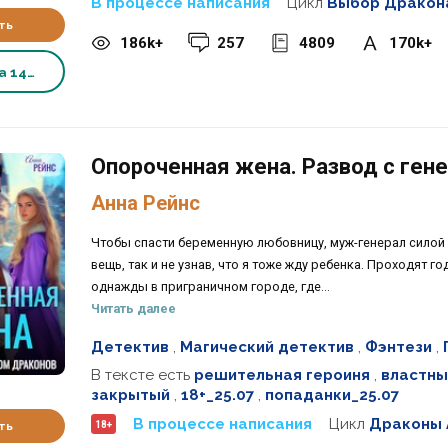
В процессе написания
Цикл
Выбор Дракона
ть
186k+
257
4809
170k+
ка
149 ₽
Опороченная жена. Развод с ген
Анна Рейнс
Чтобы спасти беременную любовницу, муж-генерал сило
вещь, так и не узнав, что я тоже жду ребенка. Проходят 
однажды в приграничном городе, где...
Читать далее
Детектив
,
Магический детектив
,
Фэнтези
,
В тексте есть
решительная героиня
,
властны
закрытый
,
18+_25.07
,
попаданки_25.07
В процессе написания
Цикл
Драконы 
18+
ть