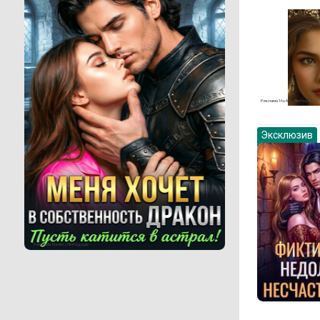
Реклама 16+ АО «ЛитГород»
Эксклюзив
Реклама 16+ АО «ЛитГород»