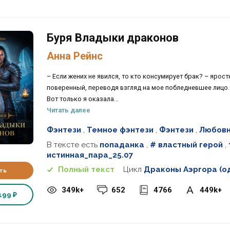
Буря Владыки драконов
Анна Рейнс
– Если жених не явился, то кто консумирует брак? – ярос
поверенный, переводя взгляд на мое побледневшее лицо. 
Вот только я оказала...
Читать далее
Фэнтези
,
Темное фэнтези
,
Фэнтези
,
Любовн
В тексте есть
попаданка
,
# властный герой
,
истинная_пара_25.07
Полный текст
Цикл
Драконы Аэргора (о
ть
349k+
652
4766
449k+
199 ₽