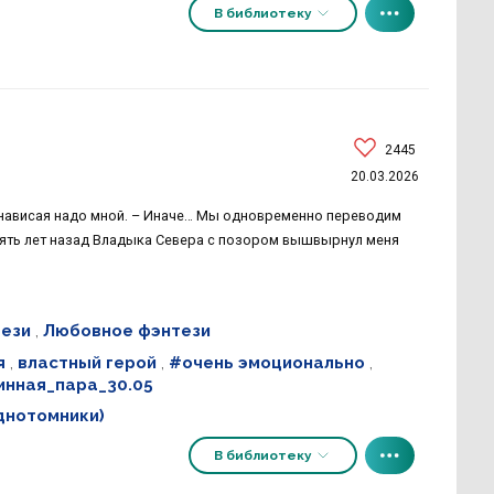
В библиотеку
2445
20.03.2026
, нависая надо мной. – Иначе… Мы одновременно переводим
 Пять лет назад Владыка Севера с позором вышвырнул меня
ези
,
Любовное фэнтези
я
,
властный герой
,
#очень эмоционально
,
инная_пара_30.05
днотомники)
В библиотеку