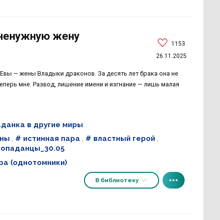
 ненужную жену
1153
26.11.2025
е Евы — жены Владыки драконов. За десять лет брака она не
еперь мне. Развод, лишение имени и изгнание — лишь малая
данка в другие миры
оны
,
# истинная пара
,
# властный герой
,
попаданцы_30.05
ра (однотомники)
В библиотеку