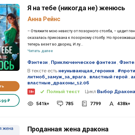
Я на тебе (никогда не) женюсь
Анна Рейнс
– Отвяжите мою невесту от позорного столба, – цедит ген
оказалась прикована к позорному столбу. Но проезжавши
теперь везет во дворец. И лу...
Читать далее
Фэнтези
,
Приключенческое фэнтези
,
Фэнте
В тексте есть
неунывающая_героиня
,
#проти
литмоб_замуж_за_врага
,
властный герой
,
а
властные_драконы_12.06
ть
Полный текст
Цикл
Выбор Дракона
18+
199 ₽
541k+
785
7799
438k+
Проданная жена дракона