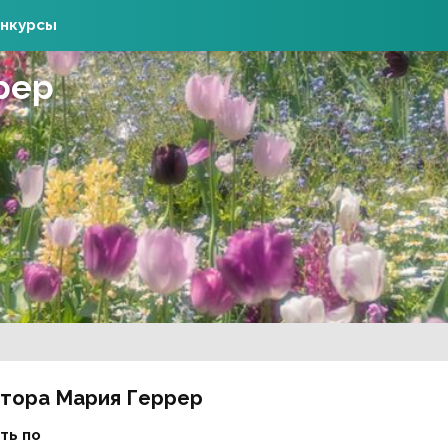
нкурсы
рер
втора Мария Геррер
ть по