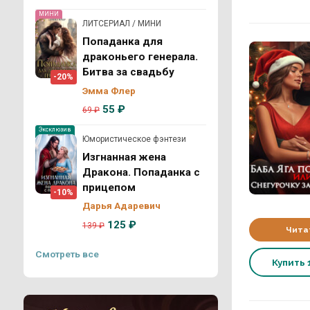
МИНИ
ЛИТСЕРИАЛ / МИНИ
Попаданка для
драконьего генерала.
Битва за свадьбу
-20%
Эмма Флер
55 ₽
69 ₽
Эксклюзив
Юмористическое фэнтези
Изгнанная жена
Дракона. Попаданка с
прицепом
-10%
Дарья Адаревич
125 ₽
139 ₽
Чита
Смотреть все
Купить