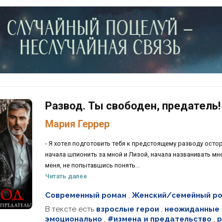
Развод. Ты свободен, предатель!
Мария Геррер
- Я хотел подготовить тебя к предстоящему разводу остор
начала шпионить за мной и Лизой, начала названивать мн
меня, не попытавшись понять...
Читать далее
Современный роман
,
Женский/семейный р
В тексте есть
взрослые герои
,
неожиданные 
эмоционально
,
#измена и предательство
,
р