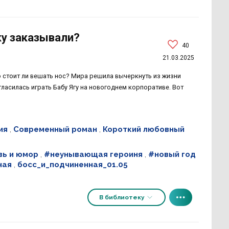
ку заказывали?
40
21.03.2025
о стоит ли вешать нос? Мира решила вычеркнуть из жизни
гласилась играть Бабу Ягу на новогоднем корпоративе. Вот
ия
,
Современный роман
,
Короткий любовный
ь и юмор
,
#неунывающая героиня
,
#новый год
ная
,
босс_и_подчиненная_01.05
В библиотеку