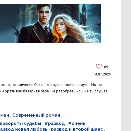
69
14.07.2025
ожно, не причиняя боли, - холодно произнес муж. - Но ты
е и орать как базарная баба. Не разобравшись, не выслушав
оман
,
Современный роман
повороты судьбы
,
#развод
,
#очень
азвод новая любовь
,
развод и второй шанс
,