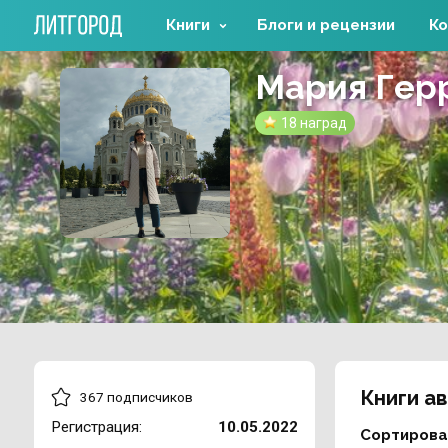
Книги
Блоги и рецензии
Ко
Мария Гер
18 наград
Книги а
367 подписчиков
Регистрация:
10.05.2022
Сортирова