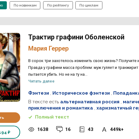
ию
По новинкам
По рейтингу
По циклам
Трактир графини Оболенской
Мария Геррер
В сорок три захотелось изменить свою жизнь? Получите и 
Правда у графини масса проблем: муж гуляет и транжирит
пытается убить. Но не на ту на...
Читать далее
Фэнтези
,
Историческое фэнтези
,
Попаданк
В тексте есть
альтернативная россия
,
магич
приключения и романтика
,
харизматичый ге
Полный текст
ть
1638
16
43
449k+
194 ₽