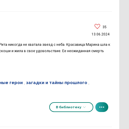
35
13.06.2024
та никогда не хватала звезд с неба. Красавица Марина шла к
скоши и жила в свое удовольствие. Ее неожиданная смерть
ные герои
,
загадки и тайны прошлого
,
В библиотеку