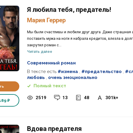
Я любила тебя, предатель!
Мария Геррер
Мы были счастливы и любили друг друга. Даже страшная 
поставить мужа на ноги я набрала кредитов, влезла в долги
закрутил роман с...
Читать далее
Современный роман
В тексте есть
#измена
,
#предательство
,
#с
любовь
,
очень эмоционально
Полный текст
ть
2519
13
48
301k+
189 ₽
Вдова предателя