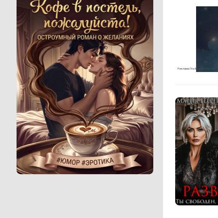
Реклама 16+ АО «ЛитГород»
Реклама 16+ АО «ЛитГород»