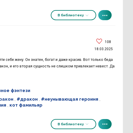
В библиотеку
108
18.03.2025
 себе жену. Он знатен, богат и даже красив. Вот только беда
акон, и его вторая сущность не слишком привлекает невест. Да
ное фэнтези
ракон
,
#дракон
,
#неунывающая героиня
,
ния
,
кот фамильяр
В библиотеку