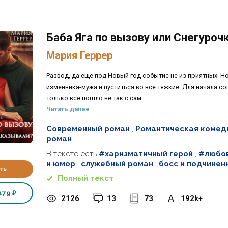
Баба Яга по вызову или Снегуроч
Мария Геррер
Развод, да еще под Новый год событие не из приятных. Н
изменника-мужа и пуститься во все тяжкие. Для начала со
только все пошло не так с сам...
Читать далее
Современный роман
,
Романтическая комед
роман
В тексте есть
#харизматичный герой
,
#любов
и юмор
,
служебный роман
,
босс и подчинен
ть
Полный текст
179 ₽
2126
13
73
192k+