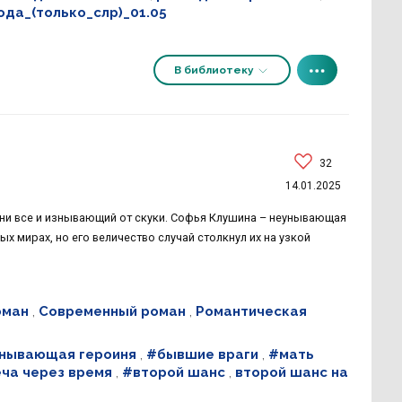
да_(только_слр)_01.05
В библиотеку
32
14.01.2025
ни все и изнывающий от скуки. Софья Клушина – неунывающая
ых мирах, но его величество случай столкнул их на узкой
оман
,
Современный роман
,
Романтическая
нывающая героиня
,
#бывшие враги
,
#мать
ча через время
,
#второй шанс
,
второй шанс на