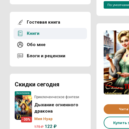
По умолчан
Гостевая книга
Книги
Обо мне
Блоги и рецензии
Скидки сегодня
Эксклюзив
Приключенческое фэнтези
Дыхание огненного
Чита
дракона
Мия Нуар
-30%
Купить
122 ₽
175 ₽