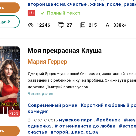
второй шанс на счастье
,
жизнь_после_разво
ть
Полный текст
18+
196 ₽
12246
27
215
338k+
Моя прекрасная Клуша
Мария Геррер
Дмитрий Ярцев – успешный бизнесмен, испытавший в жиз
разведенка с ребенком и кучей проблем. Они живут в разн
дорожке. Дмитрий принял услов...
Читать далее
Современный роман
,
Короткий любовный р
комедия
-30%
В тексте есть
мужское пари
,
#ребенок
,
#неу
одиночка
,
# от ненависти до любви
,
#встре
ть
счастье
,
второй_шанс_01.05