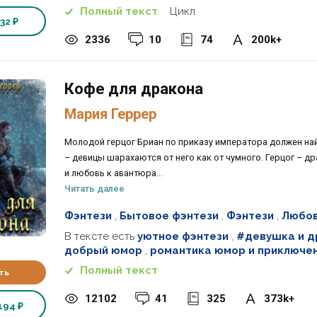
Полный текст
Цикл
32 ₽
2336
10
74
200k+
Кофе для дракона
Мария Геррер
Молодой герцог Бриан по приказу императора должен найти
– девицы шарахаются от него как от чумного. Герцог – др
и любовь к авантюра...
Читать далее
Фэнтези
,
Бытовое фэнтези
,
Фэнтези
,
Любов
В тексте есть
уютное фэнтези
,
#девушка и д
добрый юмор
,
романтика юмор и приключе
Полный текст
ть
12102
41
325
373k+
194 ₽