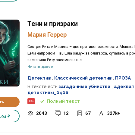
Тени и призраки
Мария Геррер
Сестры Рита и Марина – две противоположности. Мышка Ри
цели напролом – вышла замуж за олигарха, купалась в ро
заставила Риту засомневатьс...
Читать далее
Детектив
,
Классический детектив
,
ПРОЗА
В тексте есть
загадочные убийства
,
адекват
детективы_0406
Полный текст
18+
ть
2043
12
67
327k+
194 ₽