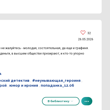
32
26.05.2026
не жалуйтесь - молодая, состоятельная, да еще и графиня.
 деньги, в высшем обществе презирают, и кто-то упорно
а
еский детектив
,
#неунывающая_героиня
,
рой
,
юмор и ирония
,
попаданка_12.06
В библиотеку