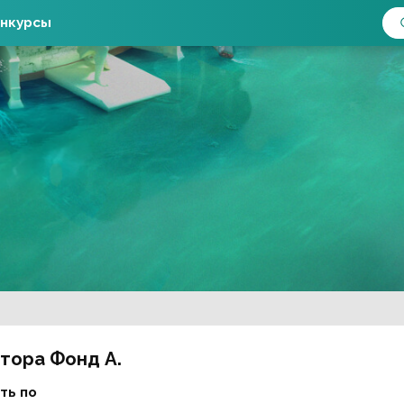
нкурсы
втора Фонд А.
ть по