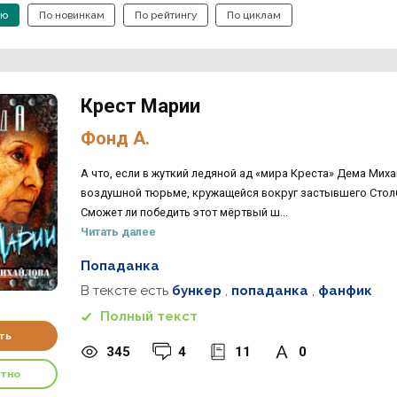
ию
По новинкам
По рейтингу
По циклам
Крест Марии
Фонд А.
А что, если в жуткий ледяной ад «мира Креста» Дема Мих
воздушной тюрьме, кружащейся вокруг застывшего Столб
Сможет ли победить этот мёртвый ш...
Читать далее
Попаданка
В тексте есть
бункер
,
попаданка
,
фанфик
Полный текст
ть
345
4
11
0
атно