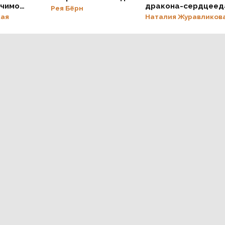
ечимо
дракона-сердцеед
Рея Бёрн
кая
Наталия Журавликов