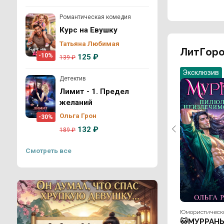
Романтическая комедия
Курс на Евушку
Татьяна Любимая
ЛитГоро
-10%
125 ₽
139 ₽
Эксклюзив
Детектив
Лимит - 1. Предел
желаний
Ольга Грон
-30%
132 ₽
189 ₽
Смотреть все
Юмористическо
🐱МУРРАНЫ