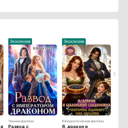
Эксклюзив
Эксклюзив
Темное фэнтези
Юмористическое фэнтези
ая
Развод с
Я, дракон и