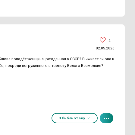
2
02.05.2026
айлова попадёт женщина, рождённая в СССР? Выживет ли она в
а, посреди погруженного в темноту Белого Безмолвия?
В библиотеку