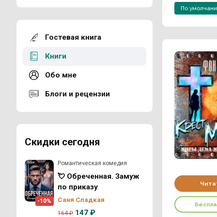
По умолчан
Гостевая книга
Книги
Обо мне
Блоги и рецензии
Скидки сегодня
Романтическая комедия
💘 Обреченная. Замуж
Чита
по приказу
Саня Сладкая
-10%
Беспл
147 ₽
164 ₽