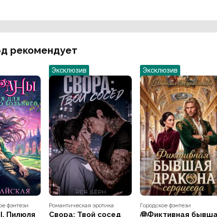
д рекомендует
Эксклюзив
Эксклюзив
е фэнтези
Романтическая эротика
Городское фэнтези
. Пилюля
Свора: Твой сосед
👰Фиктивная бывш