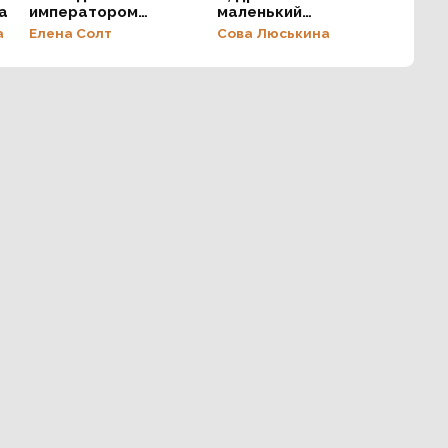
а
императором
маленький
драконом
сладкоежка
а
Елена Солт
Сова Люськина