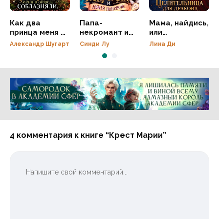
Как два
Папа-
Мама, найдись,
принца меня в
некромант и
или
огороде
няня поневоле
Целительница
Александр Шугарт
Синди Лу
Лина Ди
соблазняли, а
для дракона
курица
мешала
Реклама 16+ АО «ЛитГород»
4 комментария к книге “Крест Марии”