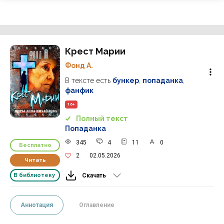
Крест Марии
Фонд А.
В тексте есть
бункер
,
попаданка
,
фанфик
16+
Полный текст
Попаданка
345
4
11
0
Бесплатно
2
02.05.2026
Читать
В библиотеку
Скачать
Аннотация
Оглавление