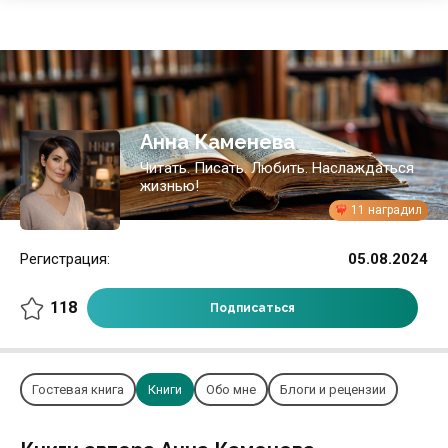
Анна Каменева
Читать. Писать. Любить. Наслаждаться
жизнью!
11 наградил
Регистрация:
05.08.2024
118
Подписаться
Гостевая книга
Книги
Обо мне
Блоги и рецензии