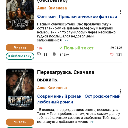
Анна Каменева
Фэнтези
,
Приключенческое фэнтези
Первым очнулось тело. Оно протянуло руку к
оставленному на диване телефону и набрало
номер Лёни. - Что случилось? - через несколько
гудков послышался недовольный
запыхавшийся...
>>
Читать
Полный текст
29.04.25
18+
11
342k+
121
В библиотеку
Перезагрузка. Сначала
выжить.
Анна Каменева
Современный роман
,
Остросюжетный
любовный роман
- Я поняла, - не дождавшись ответа, воскликнула
Таня. – Твоя проблема в том, что на самом деле у
тебя всё слишком хорошо и стабильно. Тебя надо
встряхнуть и добавить в жизнь...
Читать
>>