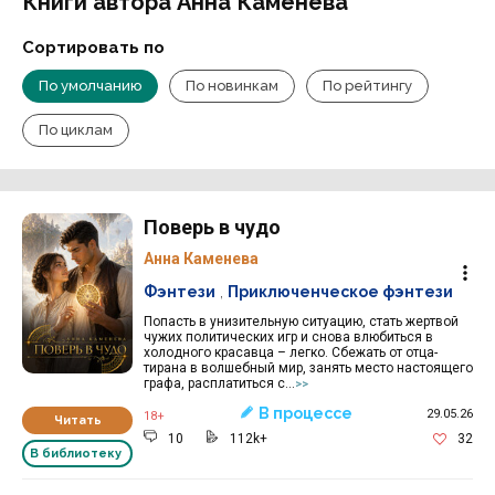
Книги автора Анна Каменева
Сортировать по
По умолчанию
По новинкам
По рейтингу
По циклам
Поверь в чудо
Анна Каменева
Фэнтези
,
Приключенческое фэнтези
Попасть в унизительную ситуацию, стать жертвой
чужих политических игр и снова влюбиться в
холодного красавца – легко. Сбежать от отца-
тирана в волшебный мир, занять место настоящего
графа, расплатиться с...
>>
В процессе
29.05.26
18+
Читать
10
112k+
32
В библиотеку