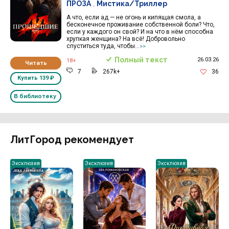
ПРОЗА
,
Мистика/Триллер
А что, если ад — не огонь и кипящая смола, а
бесконечное проживание собственной боли? Что,
если у каждого он свой? И на что в нём способна
хрупкая женщина? На всё! Добровольно
спуститься туда, чтобы...
>>
Полный текст
26.03.26
18+
Читать
7
267k+
36
Купить
139 ₽
В библиотеку
ЛитГород рекомендует
Эксклюзив
Эксклюзив
Эксклюзив