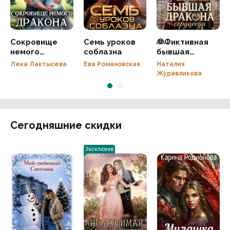
Сокровище
Семь уроков
👰Фиктивная
немого
соблазна
бывшая
дракона
дракона-
Лека Лактысева
Ева Романовская
Наталия
сердцееда
Журавликова
Сегодняшние скидки
Эксклюзив