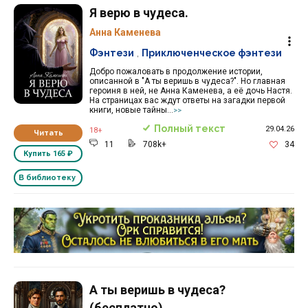
Я верю в чудеса.
Анна Каменева
Фэнтези
,
Приключенческое фэнтези
Добро пожаловать в продолжение истории,
описанной в "А ты веришь в чудеса?". Но главная
героиня в ней, не Анна Каменева, а её дочь Настя.
На страницах вас ждут ответы на загадки первой
книги, новые тайны...
>>
Полный текст
29.04.26
18+
Читать
11
708k+
34
Купить
165 ₽
В библиотеку
Реклама 16+ АО «ЛитГород»
А ты веришь в чудеса?
(бесплатно)