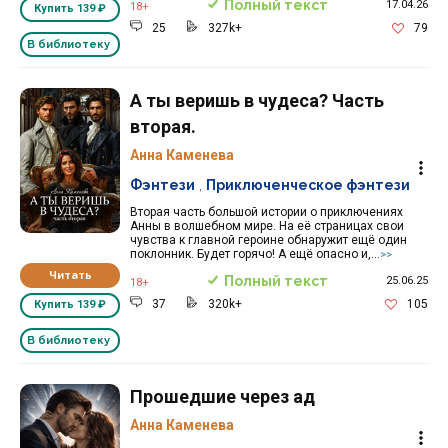
Полный текст
17.04.26
18+
Купить
139 ₽
25
327k+
79
В библиотеку
А ты веришь в чудеса? Часть
вторая.
Анна Каменева
Фэнтези
,
Приключенческое фэнтези
Вторая часть большой истории о приключениях
Анны в волшебном мире. На её страницах свои
чувства к главной героине обнаружит ещё один
поклонник. Будет горячо! А ещё опасно и,...
>>
Читать
Полный текст
25.06.25
18+
37
320k+
105
Купить
139 ₽
В библиотеку
Прошедшие через ад
Анна Каменева