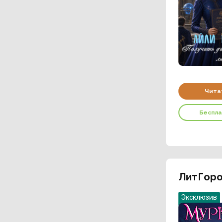
Чита
Беспл
ЛитГоро
Эксклюзив