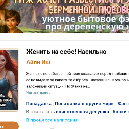
Женить на себе! Насильно
Айли Иш
Жанна не по собственной воле оказалась перед тяжёлым 
её не выдали за какого-то отброса. Оказавшись в чужом м
заложницей ситуации. Но Жанна не...
Читать далее
Попаданка
,
Попаданка в другие миры
,
Фэнт
В тексте есть
воинственная девушка
,
браки 
В процессе написания
ть