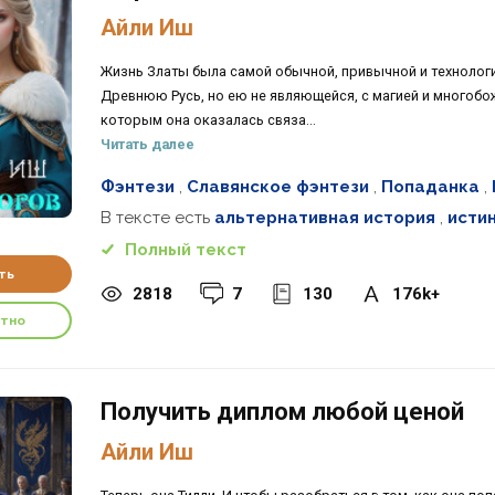
Айли Иш
Жизнь Златы была самой обычной, привычной и технологи
Древнюю Русь, но ею не являющейся, с магией и многобож
которым она оказалась связа...
Читать далее
Фэнтези
,
Славянское фэнтези
,
Попаданка
,
В тексте есть
альтернативная история
,
исти
Полный текст
ть
2818
7
130
176k+
атно
Получить диплом любой ценой
Айли Иш