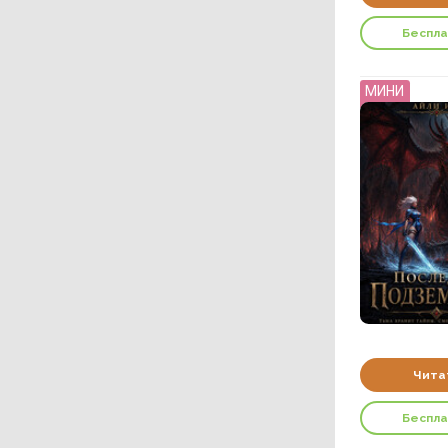
Беспл
МИНИ
Чита
Беспл