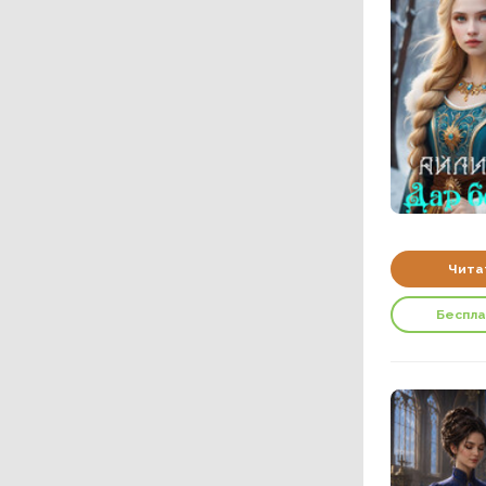
Чита
Беспл