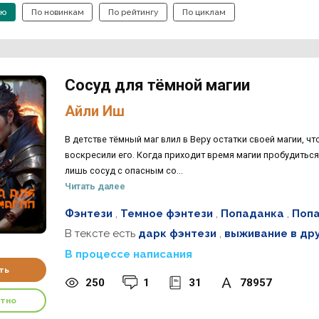
ию
По новинкам
По рейтингу
По циклам
Сосуд для тёмной магии
Айли Иш
В детстве тёмный маг влил в Веру остатки своей магии, ч
воскресили его. Когда приходит время магии пробудиться,
лишь сосуд с опасным со...
Читать далее
Фэнтези
,
Темное фэнтези
,
Попаданка
,
Попа
В тексте есть
дарк фэнтези
,
выживание в др
В процессе написания
ть
250
1
31
78957
атно