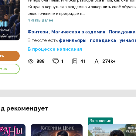
Теперь она Тилли. И чтобы разобраться в том, как она п
ей нужно вернуться в академию и завершить своё обучени
злоключениям и преградам н...
Читать далее
Фэнтези
,
Магическая академия
,
Попаданка
В тексте есть
фамильяры
,
попаданка
,
умная 
В процессе написания
ть
888
1
41
274k+
атно
д рекомендует
Эксклюзив