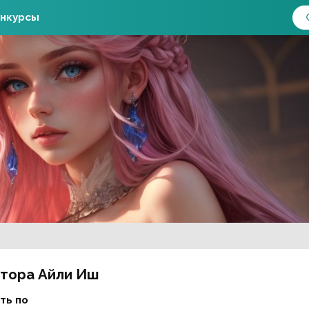
нкурсы
втора Айли Иш
ть по