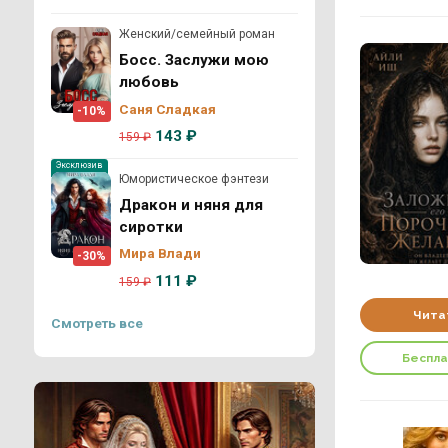
Женский/семейный роман
Босс. Заслужи мою
любовь
Саня Сладкая
-10%
143 ₽
159 ₽
Эксклюзив
Юмористическое фэнтези
Дракон и няня для
сиротки
Мира Влади
-30%
111 ₽
159 ₽
Чита
Смотреть все
Беспл