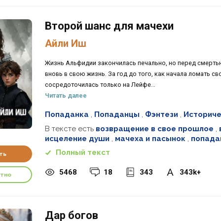
Второй шанс для мачехи
Айли Иш
Жизнь Альфидии закончилась печально, но перед смертью
вновь в свою жизнь. За год до того, как начала ломать 
сосредоточилась только на Лейфе...
Читать далее
Попаданка
,
Попаданцы
,
Фэнтези
,
Историче
В тексте есть
возвращение в свое прошлое
,
исцеление души
,
мачеха и пасынок
,
попада
Полный текст
ть
5468
18
343
343k+
атно
Дар богов