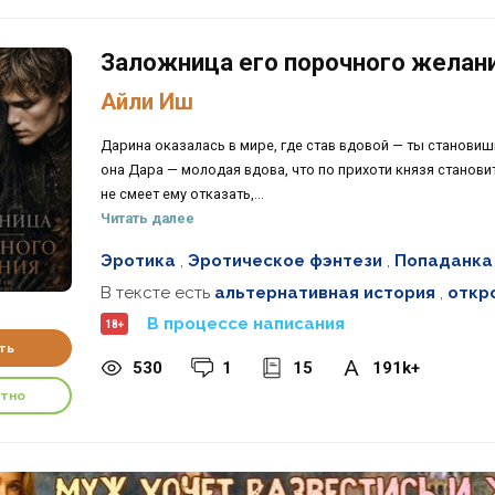
Заложница его порочного желан
Айли Иш
Дарина оказалась в мире, где став вдовой — ты становиш
она Дара — молодая вдова, что по прихоти князя становит
не смеет ему отказать,...
Читать далее
Эротика
,
Эротическое фэнтези
,
Попаданка
В тексте есть
альтернативная история
,
откр
В процессе написания
18+
ть
530
1
15
191k+
атно