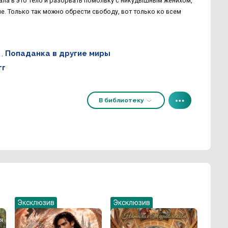
опала в это тело и разорвать помолвку с никудышным женихом,
е. Только так можно обрести свободу, вот только ко всем
,
Попаданка в другие миры
гг
В библиотеку
Эксклюзив
Эксклюзив