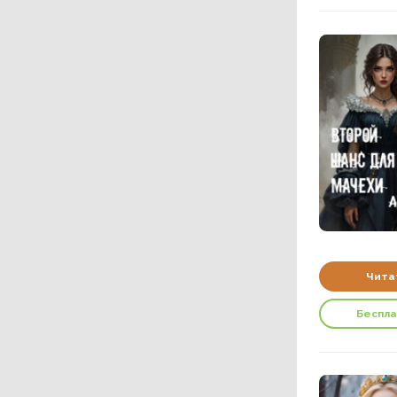
Чита
Беспл