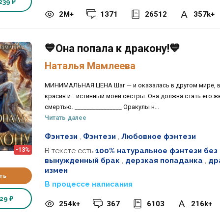
239 ₽
2M+
1371
26512
357k+
💙Она попала к дракону!💙
Наталья Мамлеева
МИНИМАЛЬНАЯ ЦЕНА Шаг — и оказалась в другом мире, в 
красив и… истинный моей сестры. Она должна стать его же
смертью. ________________ Оракулы н...
Читать далее
Фэнтези
,
Фэнтези
,
Любовное фэнтези
В тексте есть
100% натуральное фэнтези без 
-13%
вынужденный брак
,
дерзкая попаданка
,
др
измен
ть
В процессе написания
29 ₽
254k+
367
6103
216k+