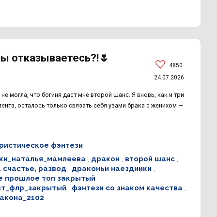
вы отказываетесь?!🌷
4850
24.07.2026
не могла, что богиня даст мне второй шанс. Я вновь, как и три
лента, осталось только связать себя узами брака с женихом —
истическое фэнтези
ки_наталья_мамлеева
,
дракон
,
второй шанс
,
 счастье, развод
,
драконьи наездники
,
е прошлое топ закрытый
,
ст_флр_закрытый
,
фэнтези со знаком качества
,
акона_2102