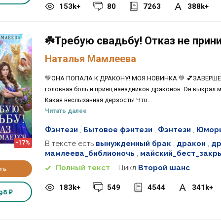
153k+
80
7263
388k+
☘️Требую свадьбу! Отказ не прин
Наталья Мамлеева
💚ОНА ПОПАЛА К ДРАКОНУ! МОЯ НОВИНКА 💚 💕ЗАВЕРШЕН
головная боль и принц наездников драконов. Он выкрал ме
Какая неслыханная дерзость! Что...
Читать далее
Фэнтези
,
Бытовое фэнтези
,
Фэнтези
,
Юмори
В тексте есть
вынужденный брак
,
дракон
,
д
-17%
мамлеева_библионочь
,
майский_бест_закр
Полный текст
Цикл
Второй шанс
ть
183k+
549
4544
341k+
98 ₽