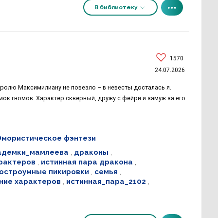
В библиотеку
1570
24.07.2026
оролю Максимилиану не повезло – в невесты досталась я.
ок гномов. Характер скверный, дружу с фейри и замуж за его
мористическое фэнтези
адемки_мамлеева
,
драконы
,
рактеров
,
истинная пара дракона
,
остроумные пикировки
,
семья
,
ние характеров
,
истинная_пара_2102
,