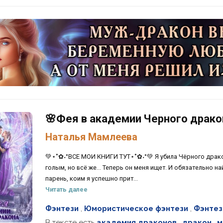
🌸Фея в академии Черного драко
Наталья Мамлеева
💚⋆˚✿˖°ВСЕ МОИ КНИГИ ТУТ⋆˚✿˖°💚 Я убила Чёрного драко
голым, но всё же... Теперь он меня ищет. И обязательно н
парень, коим я успешно прит...
Читать далее
Фэнтези
,
Юмористическое фэнтези
,
Фэнтез
В тексте есть
академия драконов
,
дракон
,
м