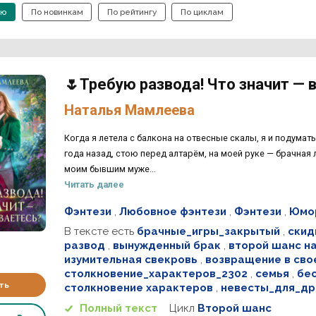
ию
По новинкам
По рейтингу
По циклам
🌷Требую развода! Что значит — 
Наталья Мамлеева
Когда я летела с балкона на отвесные скалы, я и подумать 
года назад, стою перед алтарём, на моей руке — брачная 
моим бывшим муже...
Читать далее
Фэнтези
,
Любовное фэнтези
,
Фэнтези
,
Юмор
В тексте есть
брачные_игры_закрытый
,
скид
развод
,
вынужденный брак
,
второй шанс на
изумительная свекровь
,
возвращение в сво
столкновение_характеров_2302
,
семья
,
бе
ть
столкновение характеров
,
невесты_для_др
Полный текст
Цикл
Второй шанс