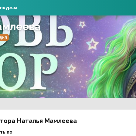
нкурсы
амлеева
адил
втора Наталья Мамлеева
ть по