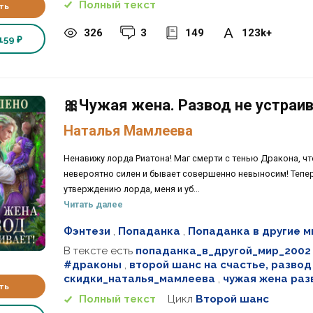
Полный текст
ть
326
3
149
123k+
159 ₽
🎀Чужая жена. Развод не устраив
Наталья Мамлеева
Ненавижу лорда Риатона! Маг смерти с тенью Дракона, ч
невероятно силен и бывает совершенно невыносим! Теперь
утверждению лорда, меня и уб...
Читать далее
Фэнтези
,
Попаданка
,
Попаданка в другие 
В тексте есть
попаданка_в_другой_мир_2002
#драконы
,
второй шанс на счастье, развод
скидки_наталья_мамлеева
,
чужая жена раз
ть
Полный текст
Цикл
Второй шанс