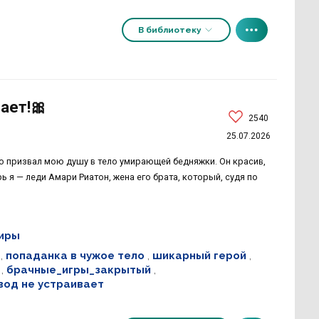
В библиотеку
ает!🎀
2540
25.07.2026
то призвал мою душу в тело умирающей бедняжки. Он красив,
 я — леди Амари Риатон, жена его брата, который, судя по
миры
,
попаданка в чужое тело
,
шикарный герой
,
,
брачные_игры_закрытый
,
вод не устраивает