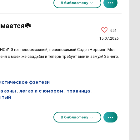
В библиотеку
имается☘️
651
15.07.2026
О💕 Этот невозможный, невыносимый Саден Норвинг! Моя
ня с моей же свадьбы и теперь требует выйти замуж! За него.
стическое фэнтези
раконы
,
легко и с юмором
,
травница
,
ытый
В библиотеку