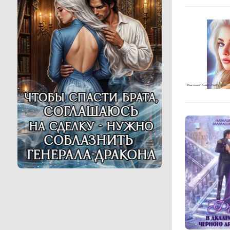
Реклама 16+ АО «ЛитГород»
Реклама 16+ АО «ЛитГород»