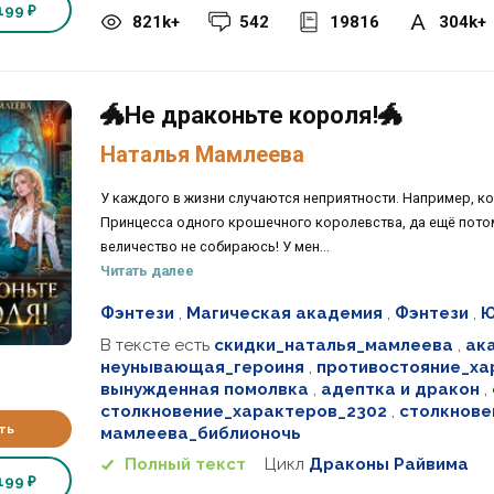
199 ₽
821k+
542
19816
304k+
🐲Не драконьте короля!🐲
Наталья Мамлеева
У каждого в жизни случаются неприятности. Например, к
Принцесса одного крошечного королевства, да ещё потом
величество не собираюсь! У мен...
Читать далее
Фэнтези
,
Магическая академия
,
Фэнтези
,
Ю
В тексте есть
скидки_наталья_мамлеева
,
ак
неунывающая_героиня
,
противостояние_ха
вынужденная помолвка
,
адептка и дракон
,
столкновение_характеров_2302
,
столкнове
ть
мамлеева_библионочь
Полный текст
Цикл
Драконы Райвима
199 ₽