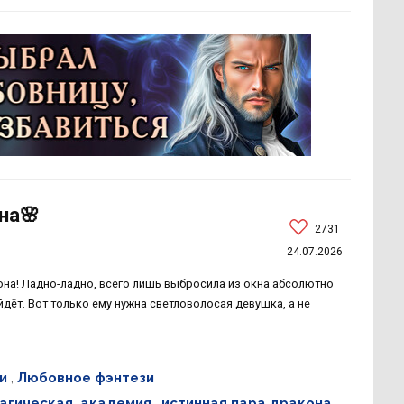
на🌸
2731
24.07.2026
на! Ладно-ладно, всего лишь выбросила из окна абсолютно
айдёт. Вот только ему нужна светловолосая девушка, а не
и
,
Любовное фэнтези
агическая_академия
,
истинная пара дракона
,