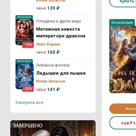
Купить
139 ₽
189 ₽
Эксклюзив
Попаданка в другие миры
Эксклюзив
Мятежная невеста
императора-дракона
Элис Карма
-15%
160 ₽
189 ₽
Эксклюзив
Любовное фэнтези
Ледышки для пышки
Юлия Эллисон
-25%
141 ₽
189 ₽
Смотреть все
Чита
149 ₽
1