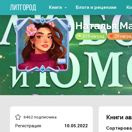
Книги
Блоги и рецензии
Ко
Наталья М
619 наград
29 нагр
Книги а
6462 подписчика
Регистрация:
10.05.2022
Сортирова