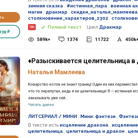
зимняя сказка
,
#истинная_пара
,
военная а
магии
,
дракмар
,
скидки_наталья_мамлеева
ть
столкновение_характеров_2302
,
столкнове
Полный текст
Цикл
Дракмар
18+
239 ₽
589k+
1374
11722
450k
♦️Разыскивается целительница в д
Наталья Мамлеева
Коварство котов не знает границ! Один из них переместил
что-то перепутал, ведь я не целительница! Я — истинная е
заказывать уже сей...
Читать далее
ЛИТСЕРИАЛ / МИНИ
,
Мини: фэнтези
,
Фэнтез
В тексте есть
исцеление дракона
,
исцелени
целительница
,
целительница и дракон
,
цел