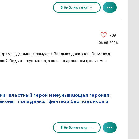
В библиотеку
709
06.08.2026
храме, где вышла замуж за Владыку драконов. Он молод,
ной. Ведь я — пустышка, а связь с драконом грозит мне
ии
,
властный герой и неунывающая героиня
,
аконы
,
попаданка
,
фентези без подонков и
В библиотеку