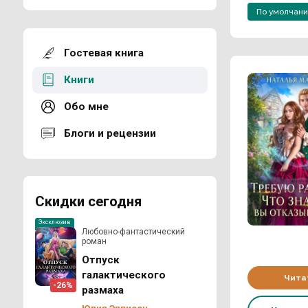
По умолчан
Гостевая книга
Книги
Обо мне
Блоги и рецензии
Скидки сегодня
Эксклюзив
Любовно-фантастический
роман
Отпуск
галактического
Чита
-26%
размаха
Юлия Эллисон