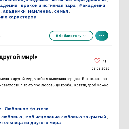
кадемия
,
дракон и истинная пара
,
#академия
,
академки_мамлеева
,
семья
,
ние характеров
В библиотеку
+
ругой мир!♦️
41
03.08.2026
 меня в другой мир, чтобы я вылечила герцога. Вот только он
го светлости. Что-то про любовь до гроба… Кстати, гроб можно
и
,
Любовное фэнтези
е любовью
,
моб исцеление любовью закрытый
,
ительница из другого мира