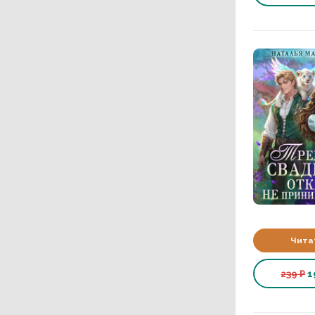
Чита
239 ₽
1