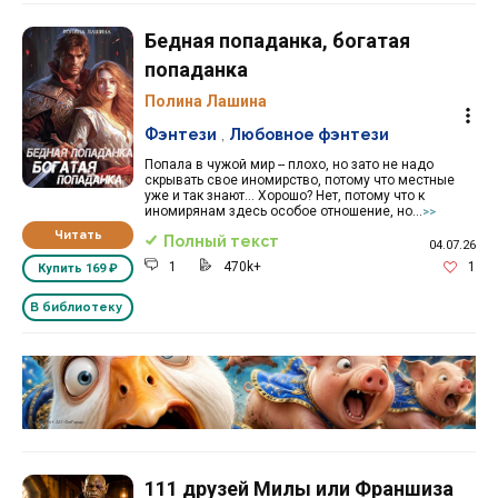
Бедная попаданка, богатая
попаданка
Полина Лашина
Фэнтези
,
Любовное фэнтези
Попала в чужой мир -- плохо, но зато не надо
скрывать свое иномирство, потому что местные
уже и так знают... Хорошо? Нет, потому что к
иномирянам здесь особое отношение, но...
>>
Читать
Полный текст
04.07.26
1
470k+
1
Купить
169 ₽
В библиотеку
Реклама 16+ АО «ЛитГород»
111 друзей Милы или Франшиза