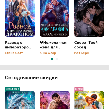
Развод с
💔Нежеланная
Свора: Твой
императором
жена для
сосед
драконом
дракона.
Елена Солт
Анна Флор
Рея Бёрн
Развод
неизбежен
Сегодняшние скидки
Эксклюзив
МИНИ