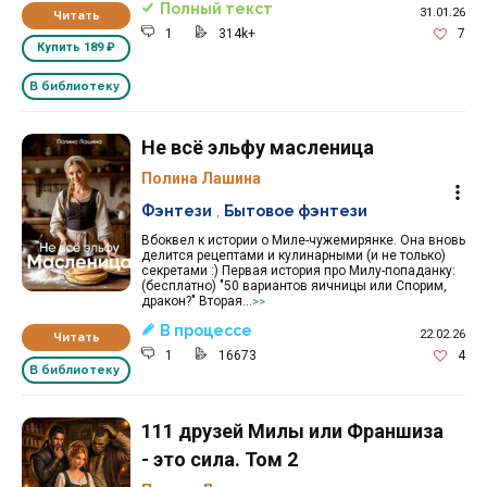
Полный текст
31.01.26
Читать
1
314k+
7
Купить
189 ₽
В библиотеку
Не всё эльфу масленица
Полина Лашина
Фэнтези
,
Бытовое фэнтези
Вбоквел к истории о Миле-чужемирянке. Она вновь
делится рецептами и кулинарными (и не только)
секретами :) Первая история про Милу-попаданку:
(бесплатно) "50 вариантов яичницы или Спорим,
дракон?" Вторая...
>>
В процессе
22.02.26
Читать
1
16673
4
В библиотеку
111 друзей Милы или Франшиза
- это сила. Том 2