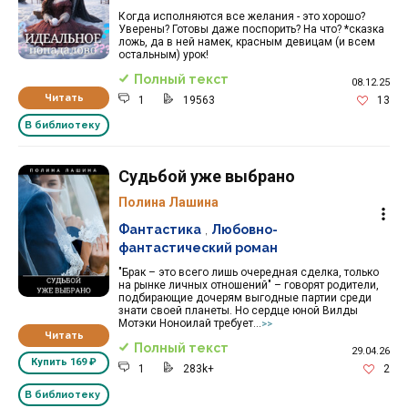
Когда исполняются все желания - это хорошо?
Уверены? Готовы даже поспорить? На что? *сказка
ложь, да в ней намек, красным девицам (и всем
остальным) урок!
Полный текст
08.12.25
Читать
1
19563
13
В библиотеку
Судьбой уже выбрано
Полина Лашина
Фантастика
,
Любовно-
фантастический роман
"Брак – это всего лишь очередная сделка, только
на рынке личных отношений" – говорят родители,
подбирающие дочерям выгодные партии среди
знати своей планеты. Но сердце юной Вилды
Мотэки Ноноилай требует...
>>
Читать
Полный текст
29.04.26
Купить
169 ₽
1
283k+
2
В библиотеку