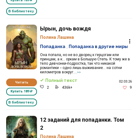
Купить
189 ₽
В библиотеку
Ырын, дочь вождя
Полина Лашина
Попаданка
,
Попаданка в другие миры
Она попала, но не во дворец к герцогам или
принцам, а к... оркам в Большую Степь. К тому же в
тело девчонки-подростка, так что никакой
романтики -- одно лишь выживание... на сотни
километров вокруг....
>>
Полный текст
02.03.26
Читать
2
436k+
9
Купить
189 ₽
В библиотеку
12 заданий для попаданки. Том
2
Полина Лашина