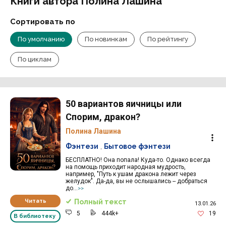
Книги автора Полина Лашина
Сортировать по
По умолчанию
По новинкам
По рейтингу
По циклам
50 вариантов яичницы или
Спорим, дракон?
Полина Лашина
Фэнтези
,
Бытовое фэнтези
БЕСПЛАТНО! Она попала! Куда-то. Однако всегда
на помощь приходит народная мудрость,
например, "Путь к ушам дракона лежит через
желудок". Да-да, вы не ослышались -- добраться
до...
>>
Читать
Полный текст
13.01.26
5
444k+
19
В библиотеку