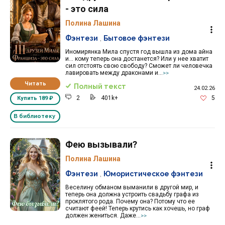
- это сила
Полина Лашина
Фэнтези
,
Бытовое фэнтези
Иномирянка Мила спустя год вышла из дома айна
и... кому теперь она достанется? Или у нее хватит
сил отстоять свою свободу? Сможет ли человечка
лавировать между драконами и...
>>
Читать
Полный текст
24.02.26
2
401k+
5
Купить
189 ₽
В библиотеку
Фею вызывали?
Полина Лашина
Фэнтези
,
Юмористическое фэнтези
Веселину обманом выманили в другой мир, и
теперь она должна устроить свадьбу графа из
проклятого рода. Почему она? Потому что ее
считают феей! Теперь крутись как хочешь, но граф
должен жениться. Даже...
>>