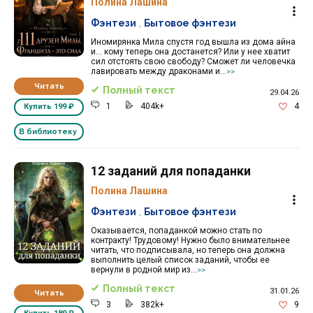
Полина Лашина
Фэнтези
,
Бытовое фэнтези
Иномирянка Мила спустя год вышла из дома айна
и... кому теперь она достанется? Или у нее хватит
сил отстоять свою свободу? Сможет ли человечка
лавировать между драконами и...
>>
Читать
Полный текст
29.04.26
1
404k+
4
Купить
199 ₽
В библиотеку
12 заданий для попаданки
Полина Лашина
Фэнтези
,
Бытовое фэнтези
Оказывается, попаданкой можно стать по
контракту! Трудовому! Нужно было внимательнее
читать, что подписывала, но теперь она должна
выполнить целый список заданий, чтобы ее
вернули в родной мир из...
>>
Полный текст
31.01.26
Читать
3
382k+
9