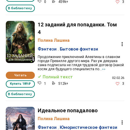
0
459k+
3
В библиотеку
12 заданий для попаданки. Том
4
Полина Лашина
Фэнтези
,
Бытовое фэнтези
Продолжение приключений Алевтины в славном
городе Превилле другого мира. Раз уж девушка
сама подписала не глядя трудовой договор (какой
косяк для будущего специалиста по...
>>
Читать
Полный текст
02.02.26
1
512k+
3
Купить
189 ₽
В библиотеку
Идеальное попадалово
Полина Лашина
Фэнтези
,
Юмористическое фэнтези