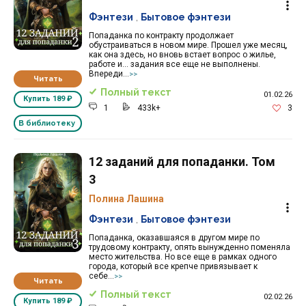
Фэнтези
,
Бытовое фэнтези
Попаданка по контракту продолжает
обустраиваться в новом мире. Прошел уже месяц,
как она здесь, но вновь встает вопрос о жилье,
работе и... задания все еще не выполнены.
Впереди...
>>
Читать
Полный текст
01.02.26
Купить
189 ₽
1
433k+
3
В библиотеку
12 заданий для попаданки. Том
3
Полина Лашина
Фэнтези
,
Бытовое фэнтези
Попаданка, оказавшаяся в другом мире по
трудовому контракту, опять вынужденно поменяла
место жительства. Но все еще в рамках одного
города, который все крепче привязывает к
себе...
>>
Читать
Полный текст
02.02.26
Купить
189 ₽