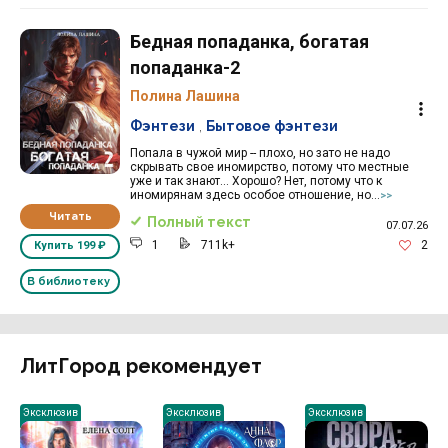
Бедная попаданка, богатая
попаданка-2
Полина Лашина
Фэнтези
,
Бытовое фэнтези
Попала в чужой мир -- плохо, но зато не надо
скрывать свое иномирство, потому что местные
уже и так знают... Хорошо? Нет, потому что к
иномирянам здесь особое отношение, но...
>>
Читать
Полный текст
07.07.26
1
711k+
2
Купить
199 ₽
В библиотеку
ЛитГород рекомендует
Эксклюзив
Эксклюзив
Эксклюзив