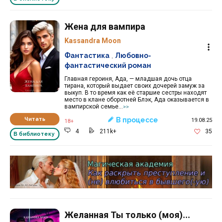
Жена для вампира
Kassandra Moon
Фантастика
,
Любовно-
фантастический роман
Главная героиня, Ада, — младшая дочь отца
тирана, который выдает своих дочерей замуж за
выкуп. В то время как её старшие сестры находят
место в клане оборотней Блэк, Ада оказывается в
вампирской семье...
>>
Читать
В процессе
19.08.25
18+
4
211k+
35
В библиотеку
Реклама 16+ АО «ЛитГород»
Желанная Ты только (моя)...