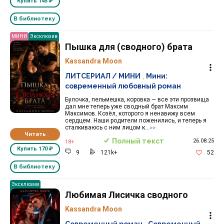
Купить
145 ₽
В библиотеку
МИНИ
Эксклюзив
Пышка для (сводного) брата
Kassandra Moon
ЛИТСЕРИАЛ / МИНИ
,
Мини:
современный любовный роман
Булочка, пельмешка, коровка — все эти прозвища
дал мне теперь уже сводный брат Максим
Максимов. Козёл, которого я ненавижу всем
сердцем. Наши родители поженились, и теперь я
сталкиваюсь с ним лицом к...
>>
Читать
Полный текст
26.08.25
18+
Купить
170 ₽
9
121k+
52
В библиотеку
Эксклюзив
Любимая Лисичка сводного
Kassandra Moon
Современный роман
,
Современный