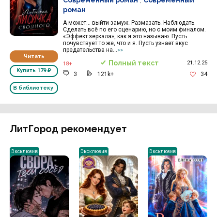
роман
А может… выйти замуж. Размазать. Наблюдать.
Сделать всё по его сценарию, но с моим финалом.
«Эффект зеркала», как я это называю. Пусть
почувствует то же, что и я. Пусть узнает вкус
предательства на...
>>
Читать
Полный текст
21.12.25
18+
Купить
179 ₽
3
121k+
34
В библиотеку
ЛитГород рекомендует
Эксклюзив
Эксклюзив
Эксклюзив