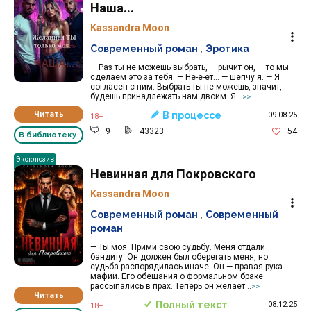
Наша...
Kassandra Moon
Современный роман
,
Эротика
— Раз ты не можешь выбрать, — рычит он, — то мы
сделаем это за тебя. — Не-е-ет... — шепчу я. — Я
согласен с ним. Выбрать ты не можешь, значит,
будешь принадлежать нам двоим. Я...
>>
Читать
В процессе
09.08.25
18+
9
43323
54
В библиотеку
Эксклюзив
Невинная для Покровского
Kassandra Moon
Современный роман
,
Современный
роман
— Ты моя. Прими свою судьбу. Меня отдали
бандиту. Он должен был оберегать меня, но
судьба распорядилась иначе. Он — правая рука
мафии. Его обещания о формальном браке
рассыпались в прах. Теперь он желает...
>>
Читать
Полный текст
08.12.25
18+