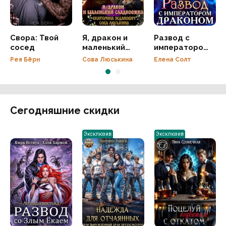
Свора: Твой
Я, дракон и
Развод с
сосед
маленький
императором
сладкоежка
драконом
Рея Бёрн
Сова Люськина
Елена Солт
Сегодняшние скидки
Эксклюзив
Эксклюзив