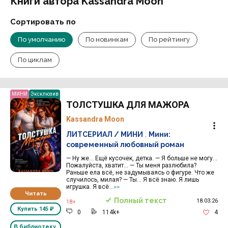
Книги автора Kassandra Moon
Сортировать по
По умолчанию
По новинкам
По рейтингу
По циклам
МИНИ
Эксклюзив
ТОЛСТУШКА ДЛЯ МАЖОРА
Kassandra Moon
ЛИТСЕРИАЛ / МИНИ
,
Мини:
современный любовный роман
— Ну же… Ещё кусочек, детка. — Я больше не могу…
Пожалуйста, хватит… — Ты меня разлюбила?
Раньше ела всё, не задумываясь о фигуре. Что же
случилось, милая? — Ты… Я всё знаю. Я лишь
игрушка. Я всё...
>>
Читать
Полный текст
18.03.26
18+
Купить
145 ₽
0
114k+
4
В библиотеку