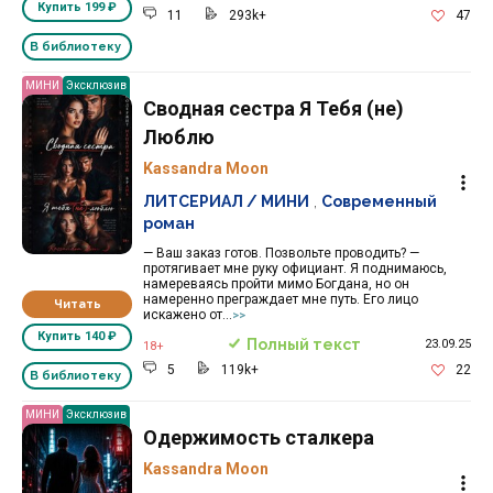
Купить
199 ₽
11
293k+
47
В библиотеку
МИНИ
Эксклюзив
Сводная сестра Я Тебя (не)
Люблю
Kassandra Moon
ЛИТСЕРИАЛ / МИНИ
,
Современный
роман
— Ваш заказ готов. Позвольте проводить? —
протягивает мне руку официант. Я поднимаюсь,
намереваясь пройти мимо Богдана, но он
намеренно преграждает мне путь. Его лицо
Читать
искажено от...
>>
Купить
140 ₽
Полный текст
23.09.25
18+
5
119k+
22
В библиотеку
МИНИ
Эксклюзив
Одержимость сталкера
Kassandra Moon