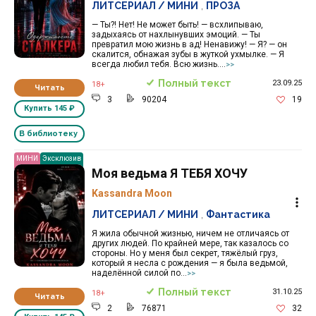
ЛИТСЕРИАЛ / МИНИ
,
ПРОЗА
— Ты?! Нет! Не может быть! — всхлипываю,
задыхаясь от нахлынувших эмоций. — Ты
превратил мою жизнь в ад! Ненавижу! — Я? — он
скалится, обнажая зубы в жуткой ухмылке. — Я
всегда любил тебя. Всю жизнь....
>>
Полный текст
23.09.25
18+
Читать
3
90204
19
Купить
145 ₽
В библиотеку
МИНИ
Эксклюзив
Моя ведьма Я ТЕБЯ ХОЧУ
Kassandra Moon
ЛИТСЕРИАЛ / МИНИ
,
Фантастика
Я жила обычной жизнью, ничем не отличаясь от
других людей. По крайней мере, так казалось со
стороны. Но у меня был секрет, тяжёлый груз,
который я несла с рождения — я была ведьмой,
наделённой силой по...
>>
Полный текст
31.10.25
18+
Читать
2
76871
32