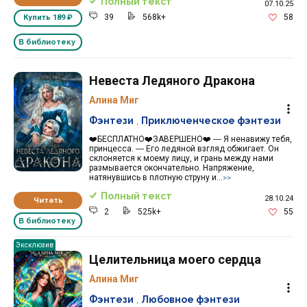
Полный текст
07.10.25
39
568k+
58
Купить
189 ₽
В библиотеку
Невеста Ледяного Дракона
Алина Миг
Фэнтези
,
Приключенческое фэнтези
❤️БЕСПЛАТНО❤️ЗАВЕРШЕНО❤️ ― Я ненавижу тебя,
принцесса. ― Его ледяной взгляд обжигает. Он
склоняется к моему лицу, и грань между нами
размывается окончательно. Напряжение,
натянувшись в плотную струну и...
>>
Полный текст
28.10.24
Читать
2
525k+
55
В библиотеку
Эксклюзив
Целительница моего сердца
Алина Миг
Фэнтези
,
Любовное фэнтези