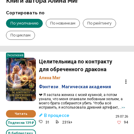
Книги автора Алина Миг
Сортировать по
По умолчанию
По новинкам
По рейтингу
По циклам
Эксклюзив
Целительница по контракту
для обреченного дракона
Алина Миг
Фэнтези
,
Магическая академия
💔 Я застала жениха с моей кузиной, а потом
узнала, что меня опаивали любовным зельем, а
моего брата собираются убить. Чтобы всё
исправить, я использовала древний артефакт,...
>>
Читать
В процессе
29.07.26
31
231k+
94
Подписка
139 ₽
В библиотеку