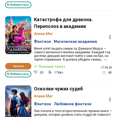
В библиотеку
Катастрофа для дракона.
Переполох в академии
Алина Миг
Фэнтези
,
Магическая академия
Меня хотят выдать замуж за Дэмиана Мидса —
самого желанного жениха академии. Каждый год
десятки девушек мечтают пойти с ним на бал, но
терпят поражение. Я должна убедить семью,...
>>
Читать
Полный текст
17.04.26
33
176k+
45
В библиотеку
Осколки чужих судеб
Алина Миг
Фэнтези
,
Любовное фэнтези
Лия попала в тело второстепенной героини книги —
девушки, которая должна стать подругой главного