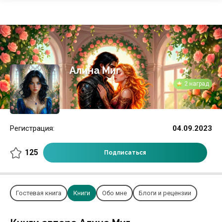
Алина Миг
2 наград
Регистрация:
04.09.2023
125
Подписаться
Гостевая книга
Книги
Обо мне
Блоги и рецензии