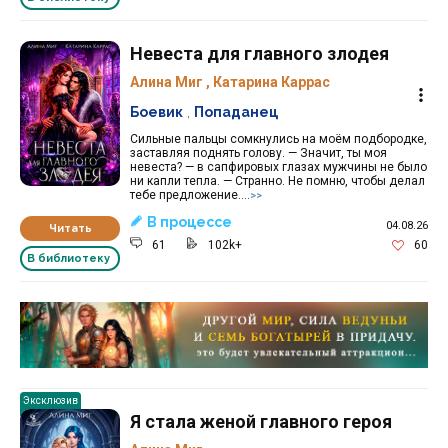
Невеста для главного злодея
Алина Миг
,
Катарина Каррас
Боевик
,
Попаданец
Сильные пальцы сомкнулись на моём подбородке,
заставляя поднять голову. — Значит, ты моя
невеста? — в сапфировых глазах мужчины не было
ни капли тепла. — Странно. Не помню, чтобы делал
тебе предложение....
>>
В процессе
04.08.26
Читать
61
102k+
60
В библиотеку
Реклама 16+ АО «ЛитГород»
Эксклюзив
Я стала женой главного героя