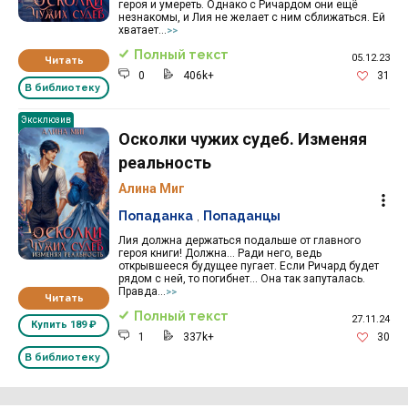
героя и умереть. Однако с Ричардом они ещё
незнакомы, и Лия не желает с ним сближаться. Ей
хватает...
>>
Полный текст
05.12.23
Читать
0
406k+
31
В библиотеку
Эксклюзив
Осколки чужих судеб. Изменяя
реальность
Алина Миг
Попаданка
,
Попаданцы
Лия должна держаться подальше от главного
героя книги! Должна… Ради него, ведь
открывшееся будущее пугает. Если Ричард будет
рядом с ней, то погибнет… Она так запуталась.
Правда...
>>
Читать
Полный текст
27.11.24
Купить
189 ₽
1
337k+
30
В библиотеку