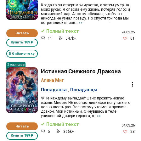
Когда-то он отверг мои чувства, а затем умер на
моих руках. Я спасла ему жизнь, потеряв голос и
магический дар. А потом сбежала, чтобы он
никогда не узнал правду. Но спустя три года мы
встретились вновь....
>>
Полный текст
24.02.25
Читать
11
547k+
61
Купить
189 ₽
В библиотеку
Эксклюзив
Истинная Снежного Дракона
Алина Миг
Попаданка
,
Попаданцы
💙Не каждому выпадает шанс прожить новую
жизнь. Мне же НЕ посчастливилось получить его
целых шесть раз. Всё потому что меня проклял
дракон. Мой истинный. Очнувшись в теле
униженной дочери герцога, я...
>>
Полный текст
04.03.26
Читать
5
366k+
28
Купить
189 ₽