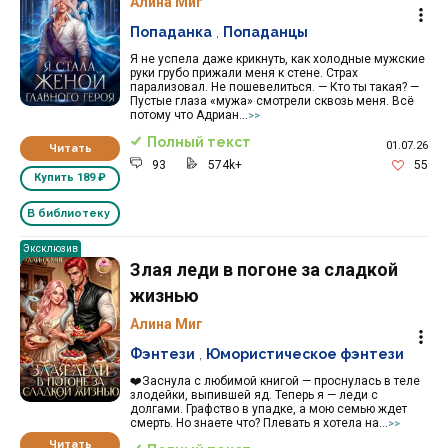
Алина Миг
Попаданка
,
Попаданцы
Я не успела даже крикнуть, как холодные мужские
руки грубо прижали меня к стене. Страх
парализовал. Не пошевелиться. — Кто ты такая? —
Пустые глаза «мужа» смотрели сквозь меня. Всё
потому что Адриан...
>>
Полный текст
01.07.26
Читать
93
574k+
55
Купить
189 ₽
В библиотеку
Эксклюзив
Злая леди в погоне за сладкой
жизнью
Алина Миг
Фэнтези
,
Юмористическое фэнтези
❤️Заснула с любимой книгой — проснулась в теле
злодейки, выпившей яд. Теперь я — леди с
долгами. Графство в упадке, а мою семью ждет
смерть. Но знаете что? Плевать я хотела на...
>>
Читать