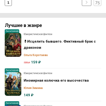
1
75
Лучшие в жанре
Эксклюзив
Юмористическое фэнтези
💊Исцелить бывшего. Фиктивный брак с
драконом
Ольга Коротаева
159 ₽
199 ₽
Эксклюзив
Юмористическое фэнтези
Иномирная колючка его высочества
Юлия Зимина
149 ₽
Эксклюзив