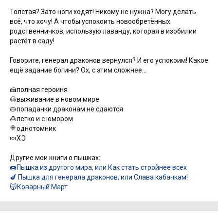
Толстая? Зато ноги ходят! Никому не нужна? Могу делать
всё, что хочу! А чтобы успокоить новообретённых
родственничков, использую лаванду, которая в изобилии
растёт в саду!
Говорите, генерал драконов вернулся? И его успокоим! Какое
ещё задание богини? Ох, с этим сложнее…
🍰полная героиня
🍥выживание в новом мире
🥧попаданки драконам не сдаются
🍮легко и с юмором
🍭однотомник
🍬ХЭ
Другие мои книги о пышках:
🍩Пышка из другого мира, или Как стать стройнее всех
🍆 Пышка для генерала драконов, или Слава кабачкам!
😽Коварный Март