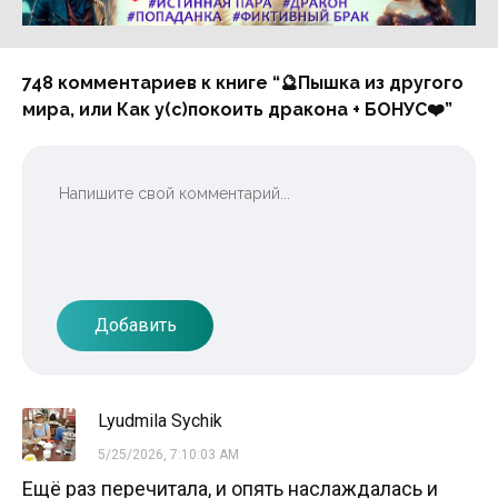
Реклама 16+ АО «ЛитГород»
748 комментариев к книге “🔮Пышка из другого
мира, или Как у(с)покоить дракона + БОНУС‍❤️‍”
Добавить
Lyudmila Sychik
5/25/2026, 7:10:03 AM
Ещё раз перечитала, и опять наслаждалась и