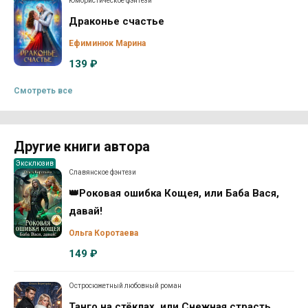
Юмористическое фэнтези
Драконье счастье
Ефиминюк Марина
139 ₽
Смотреть все
Другие книги автора
Эксклюзив
Славянское фэнтези
👑Роковая ошибка Кощея, или Баба Вася,
давай!
Ольга Коротаева
149 ₽
Остросюжетный любовный роман
Танго на стёклах, или Снежная страсть