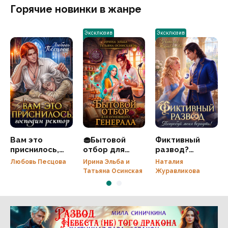
Горячие новинки в жанре
Эксклюзив
Эксклюзив
Вам это
🧁Бытовой
Фиктивный
приснилось,
отбор для
развод?
господин
огненного
Попробуй меня
Любовь Песцова
Ирина Эльба и
Наталия
ректор
генерала
вернуть!
Татьяна Осинская
Журавликова