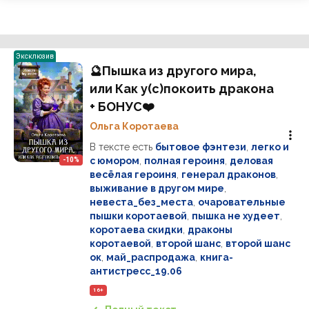
Эксклюзив
🔮Пышка из другого мира,
или Как у(с)покоить дракона
+ БОНУС‍❤️‍
Ольга Коротаева
В тексте есть
бытовое фэнтези
,
легко и
с юмором
,
полная героиня
,
деловая
-10%
весёлая героиня
,
генерал драконов
,
выживание в другом мире
,
невеста_без_места
,
очаровательные
пышки коротаевой
,
пышка не худеет
,
коротаева скидки
,
драконы
коротаевой
,
второй шанс
,
второй шанс
ок
,
май_распродажа
,
книга-
антистресс_19.06
16+