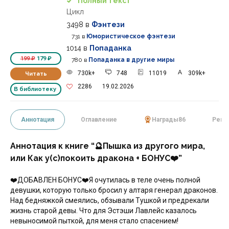
Полный текст
Цикл
3498
в
Фэнтези
731
в
Юмористическое фэнтези
1014
в
Попаданка
199 ₽
179 ₽
780
в
Попаданка в другие миры
730k+
748
11019
309k+
Читать
2286
19.02.2026
В библиотеку
Аннотация
Оглавление
Награды
86
Реце
Аннотация к книге “🔮Пышка из другого мира,
или Как у(с)покоить дракона + БОНУС‍❤️‍”
‍❤️‍ДОБАВЛЕН БОНУС‍❤️‍Я очутилась в теле очень полной
девушки, которую только бросил у алтаря генерал драконов.
Над бедняжкой смеялись, обзывали Тушкой и предрекали
жизнь старой девы. Что для Эстэши Лавлейс казалось
невыносимой пыткой, для меня стало спасением!