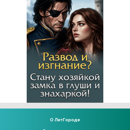
Реклама 16+ АО «ЛитГород»
О ЛитГороде