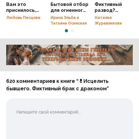
Вам это
Бытовой отбор
Фиктивный
приснилось,
для огненного
развод?
господин
генерала
Попробуй меня
Любовь Песцова
Ирина Эльба и
Наталия
ректор
вернуть!
Татьяна Осинская
Журавликова
Реклама 16+ АО «ЛитГород»
620 комментариев к книге “💊Исцелить
бывшего. Фиктивный брак с драконом”