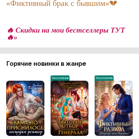
«Фиктивный брак с бывшим»💔
🔥 Скидки на мои бестселлеры ТУТ
🔥»
Горячие новинки в жанре
Эксклюзив
Эксклюзив