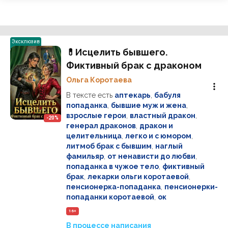
Эксклюзив
💊Исцелить бывшего.
Фиктивный брак с драконом
Ольга Коротаева
В тексте есть
аптекарь
,
бабуля
попаданка
,
бывшие муж и жена
,
взрослые герои
,
властный дракон
,
-20%
генерал драконов
,
дракон и
целительница
,
легко и с юмором
,
литмоб брак с бывшим
,
наглый
фамильяр
,
от ненависти до любви
,
попаданка в чужое тело
,
фиктивный
брак
,
лекарки ольги коротаевой
,
пенсионерка-попаданка
,
пенсионерки-
попаданки коротаевой
,
ок
16+
В процессе написания