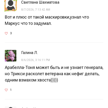
Светлана Шахматова
8/7/2026, 7:13:42 AM
Вот и плюс от такой маскировки,узнал что
Маркус что то задумал.
3
Галина Л.
8/6/2026, 3:16:11 PM
Арабелла-Тоня может быть и не узнает генерала,
но Трикси расколет ветерана как нефиг делать,
одним взмахом хвоста)))))
1