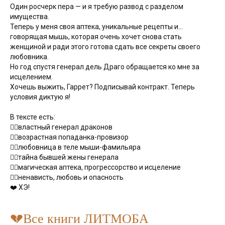
Один росчерк пера — и я требую развод с разделом
имущества.
Теперь у меня своя аптека, уникальные рецепты и...
говорящая мышь, которая очень хочет снова стать
женщиной и ради этого готова сдать все секреты своего
любовника.
Но год спустя генерал дель Драго обращается ко мне за
исцелением.
Хочешь выжить, Гаррет? Подписывай контракт. Теперь
условия диктую я!
В тексте есть:
❤️‍🔥властный генерал драконов
❤️‍🔥возрастная попаданка-провизор
❤️‍🔥любовница в теле мыши-фамильяра
❤️‍🔥тайна бывшей жены генерала
❤️‍🔥магическая аптека, прогрессорство и исцеление
❤️‍🔥ненависть, любовь и опасность
❤️ ХЭ!
💔Все книги ЛИТМОБА