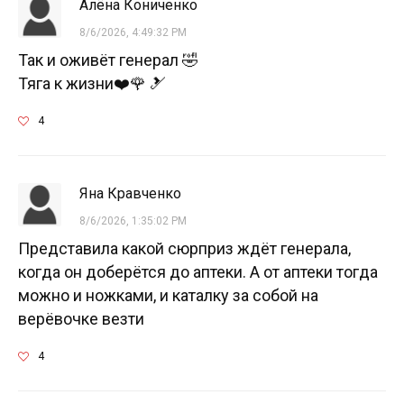
Алёна Кониченко
8/6/2026, 4:49:32 PM
Так и оживёт генерал 🤣
Тяга к жизни❤️🌹 🎿
4
Яна Кравченко
8/6/2026, 1:35:02 PM
Представила какой сюрприз ждёт генерала,
когда он доберётся до аптеки. А от аптеки тогда
можно и ножками, и каталку за собой на
верёвочке везти
4