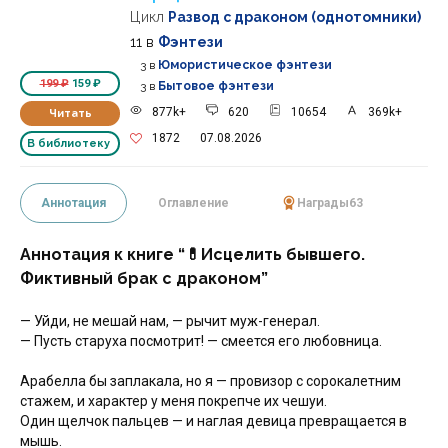
Цикл
Развод с драконом (однотомники)
11
в
Фэнтези
3
в
Юмористическое фэнтези
199 ₽
159 ₽
3
в
Бытовое фэнтези
877k+
620
10654
369k+
Читать
1872
07.08.2026
В библиотеку
Аннотация
Оглавление
Награды
63
Аннотация к книге “💊Исцелить бывшего.
Фиктивный брак с драконом”
— Уйди, не мешай нам, — рычит муж-генерал.
— Пусть старуха посмотрит! — смеется его любовница.
Арабелла бы заплакала, но я — провизор с сорокалетним
стажем, и характер у меня покрепче их чешуи.
Один щелчок пальцев — и наглая девица превращается в
мышь.