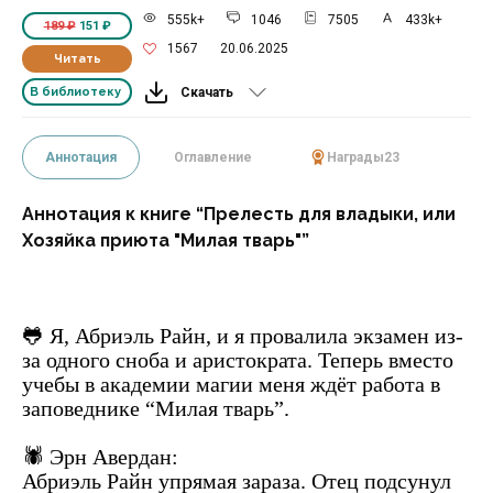
555k+
1046
7505
433k+
189 ₽
151 ₽
1567
20.06.2025
Читать
В библиотеку
Скачать
Аннотация
Оглавление
Награды
23
Аннотация к книге “Прелесть для владыки, или
Хозяйка приюта "Милая тварь"”
🐸 Я, Абриэль Райн, и я провалила экзамен из-
за одного сноба и аристократа. Теперь вместо
учебы в академии магии меня ждёт работа в
заповеднике “Милая тварь”.
🕷 Эрн Авердан:
Абриэль Райн упрямая зараза. Отец подсунул