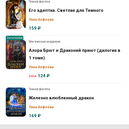
Темное фэнтези
Его адептка. Светлая для Темного
Лина Алфеева
159 ₽
Эксклюзив
Магическая академия
Алора Брют и Драконий приют (дилогия в
1 томе)
Лина Алфеева
124 ₽
249 ₽
Темное фэнтези
Железно влюбленный дракон
Лина Алфеева
169 ₽