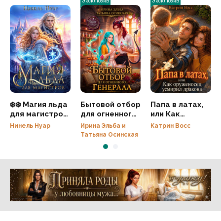
Эксклюзив
Эксклюзив
❄️❄️ Магия льда
Бытовой отбор
Папа в латах,
для магистров
для огненного
или Как
❄️❄️❄️
генерала
оруженосец
Нинель Нуар
Ирина Эльба и
Катрин Восс
усмирил
Татьяна Осинская
дракона
Реклама 16+ АО «ЛитГород»