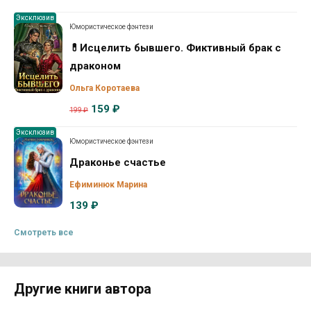
Эксклюзив
Юмористическое фэнтези
💊Исцелить бывшего. Фиктивный брак с
драконом
Ольга Коротаева
159 ₽
199 ₽
Эксклюзив
Юмористическое фэнтези
Драконье счастье
Ефиминюк Марина
139 ₽
Смотреть все
Другие книги автора