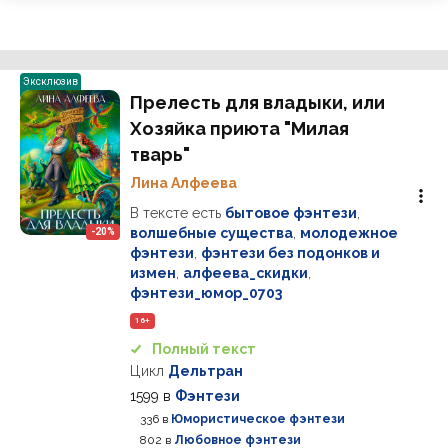
Эксклюзив
Прелесть для владыки, или
Хозяйка приюта "Милая
тварь"
Лина Алфеева
В тексте есть
бытовое фэнтези
,
волшебные существа
,
молодежное
-20%
фэнтези
,
фэнтези без подонков и
измен
,
алфеева_скидки
,
фэнтези_юмор_0703
16+
Полный текст
Цикл
Дельтран
1599
в
Фэнтези
336
в
Юмористическое фэнтези
802
в
Любовное фэнтези