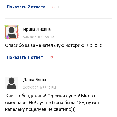
Показать 2 ответа
1
Ирина Лисина
5/8/2026, 8:28:59 PM
Спасибо за замечательную историю!!! 🌷🌷🌷
Показать 1 ответ
Даша Бяша
3/22/2026, 6:32:17 PM
Книга обалденная! Героиня супер! Много
смеялась! Но! лучше б она была 18+, ну вот
капельку поцелуев не хватило)))