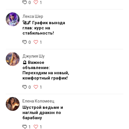
0
1
Лекса Шер
🚀🌌 График выхода
глав: курс на
стабильность!
0
1
Джулия Шу
🔮 Важное
объявление:
Переходим на новый,
комфортный график!
0
1
Елена Коломеец
Шустрой ведьме и
наглый дракон по
барабану
1
1