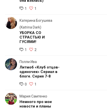
она взялась)
1
1
Катерина Богушева
(Katrina Dark)
УБОРКА СО
СТРАСТЬЮ И
ГУСЯМИ!
1
2
Полли Ива
Литмоб «Клуб отцов-
одиночек» Сериал в
блоге. Серия 7-8
0
1
Мария Самтенко
Немного про мои
новости и планы