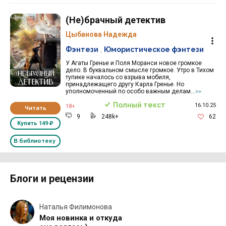
(Не)брачный детектив
Цыбанова Надежда
Фэнтези
,
Юмористическое фэнтези
У Агаты Гренье и Поля Моранси новое громкое
дело. В буквальном смысле громкое. Утро в Тихом
тупике началось со взрыва мобиля,
принадлежащего другу Карла Гренье. Но
уполномоченный по особо важным делам...
>>
Полный текст
16.10.25
18+
Читать
9
248k+
62
Купить
149 ₽
В библиотеку
Блоги и рецензии
Наталья Филимонова
Моя новинка и откуда