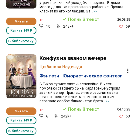
утром привычный уклад был нарушен. В доме
моего дядюшки произошло ограбление! Пропал
кларнет из его коллекции. За...
>>
Полный текст
26.09.25
18+
Читать
10
248k+
69
Купить
149 ₽
В библиотеку
Конфуз на званом вечере
Цыбанова Надежда
Фэнтези
,
Юмористическое фэнтези
В Тихом тупике опять неспокойно. В честь
помолвки старшего сына Карл Гренье устроил
званый вечер. Приглашенные рассчитывали
вкусно поесть и выпить, а вместо этого им
перепало особое блюдо - труп брата...
>>
Полный текст
04.10.25
18+
Читать
6
242k+
63
Купить
149 ₽
В библиотеку