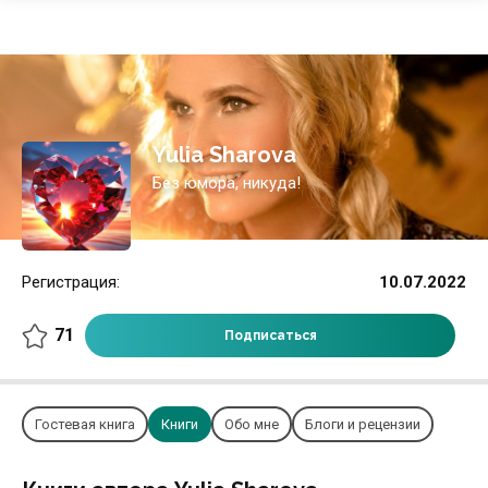
Yulia Sharova
Без юмора, никуда!
Регистрация:
10.07.2022
71
Подписаться
Гостевая книга
Книги
Обо мне
Блоги и рецензии