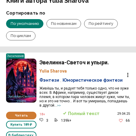
Книги автора Yulia Sharova
Сортировать по
По умолчанию
По новинкам
По рейтингу
По циклам
Эксклюзив
Эвелинна-Светоч и упыри.
Yulia Sharova
Фэнтези
,
Юмористическое фэнтези
Живёшь ты, и радует тебя только одно, что не хуже
всех. В Африке, например, существует дикое
племя, в котором пара человек живут хуже, чем ты,
но и это не точно... И вот ты умираешь, попадаешь
в другой...
>>
Полный текст
29.04.25
18+
Читать
3
139k+
66
Купить
189 ₽
В библиотеку