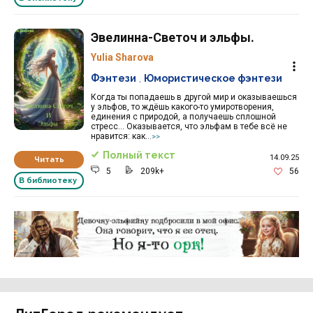
Эвелинна-Светоч и эльфы.
Yulia Sharova
Фэнтези
,
Юмористическое фэнтези
Когда ты попадаешь в другой мир и оказываешься
у эльфов, то ждёшь какого-то умиротворения,
единения с природой, а получаешь сплошной
стресс... Оказывается, что эльфам в тебе всё не
нравится: как...
>>
Полный текст
14.09.25
Читать
5
209k+
56
В библиотеку
Реклама 16+ АО «ЛитГород»