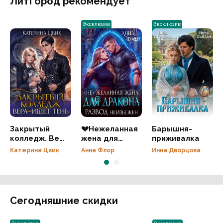
ЛитГород рекомендует
Эксклюзив
Эксклюзив
Закрытый
💔Нежеланная
Барышня-
колледж. Вера
жена для
приживалка
ищет тень
дракона.
Катерина Цвик
Анна Флор
Инна Дворцова
Развод
неизбежен
Сегодняшние скидки