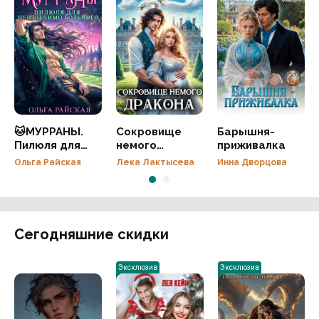
🐱МУРРАНЫ.
Сокровище
Барышня-
Пилюля для
немого
приживалка
неизлечимо
дракона
Ольга Райская
Лека Лактысева
Инна Дворцова
больного
Сегодняшние скидки
Эксклюзив
Эксклюзив