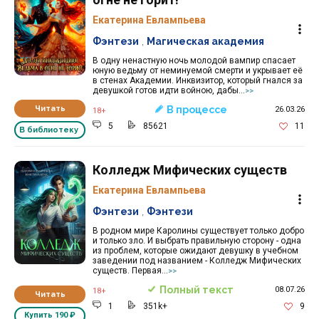
Екатерина Евлампьева
Фэнтези
,
Магическая академия
В одну ненастную ночь молодой вампир спасает
юную ведьму от неминуемой смерти и укрывает её
в стенах Академии. Инквизитор, который гнался за
девушкой готов идти войною, дабы...
>>
Читать
В процессе
26.03.26
18+
5
85621
11
В библиотеку
Колледж Мифических существ
Екатерина Евлампьева
Фэнтези
,
Фэнтези
В родном мире Каролины существует только добро
и только зло. И выбрать правильную сторону - одна
из проблем, которые ожидают девушку в учебном
заведении под названием - Колледж Мифических
существ. Первая...
>>
Полный текст
08.07.26
18+
Читать
1
351k+
9
Купить
190 ₽