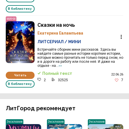
В библиотеку
МИНИ
Сказки на ночь
Екатерина Евлампьева
ЛИТСЕРИАЛ / МИНИ
Встречайте сборник мини рассказов. Здесь вы
найдете самые разные истории короткие истории,
которые можно прочитать не только перед сном, но
и в дороге на работу или после неё. И даже на
отдыхе - на...
>>
Полный текст
22.06.26
Читать
2
32525
7
В библиотеку
ЛитГород рекомендует
Эксклюзив
Эксклюзив
Эксклюзив