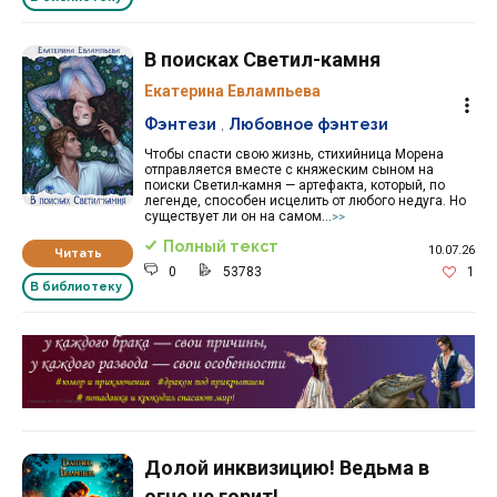
В поисках Светил-камня
Екатерина Евлампьева
Фэнтези
,
Любовное фэнтези
Чтобы спасти свою жизнь, стихийница Морена
отправляется вместе с княжеским сыном на
поиски Светил-камня — артефакта, который, по
легенде, способен исцелить от любого недуга. Но
существует ли он на самом...
>>
Полный текст
10.07.26
Читать
0
53783
1
В библиотеку
Реклама 16+ АО «ЛитГород»
Долой инквизицию! Ведьма в
огне не горит!