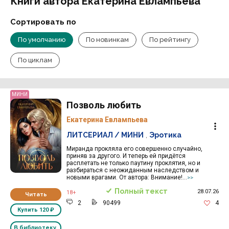
Книги автора Екатерина Евлампьева
Сортировать по
По умолчанию
По новинкам
По рейтингу
По циклам
МИНИ
Позволь любить
Екатерина Евлампьева
ЛИТСЕРИАЛ / МИНИ
,
Эротика
Миранда прокляла его совершенно случайно,
приняв за другого. И теперь ей придётся
расплетать не только паутину проклятия, но и
разбираться с неожиданным наследством и
новыми врагами. От автора: Внимание!...
>>
Полный текст
28.07.26
18+
Читать
2
90499
4
Купить
120 ₽
В библиотеку