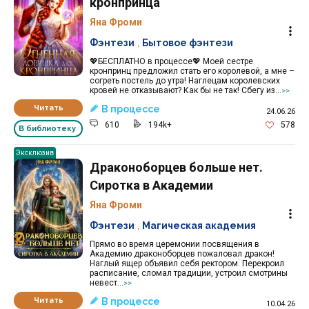
кронпринца
Яна Фроми
Фэнтези
,
Бытовое фэнтези
💖БЕСПЛАТНО в процессе💖 Моей сестре
кронпринц предложил стать его королевой, а мне –
согреть постель до утра! Наглецам королевских
кровей не отказывают? Как бы не так! Сбегу из...
>>
Читать
В процессе
24.06.26
610
194k+
578
В библиотеку
Эксклюзив
Драконоборцев больше нет.
Сиротка в Академии
Яна Фроми
Фэнтези
,
Магическая академия
Прямо во время церемонии посвящения в
Академию драконоборцев пожаловал дракон!
Наглый ящер объявил себя ректором. Перекроил
расписание, сломал традиции, устроил смотрины
невест...
>>
Читать
В процессе
10.04.26