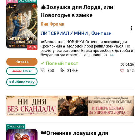
МИНИ
Эксклюзив
🎄Золушка для Лорда, или
Новогодье в замке
Яна Фроми
ЛИТСЕРИАЛ / МИНИ
,
Фэнтези
👑Бесплатная НОВИНКА-Огненная ловушка для
Кронпринца🔥 Молодой лорд решил жениться. По
-15%
расчету, естественно! Байки про любовь до гроба и
безудержную страсть – для наивных...
>>
Читать
Полный текст
06.04.26
353
214k+
542
159 ₽
135 ₽
В библиотеку
Реклама 16+ АО «ЛитГород»
Эксклюзив
👑Огненная ловушка для