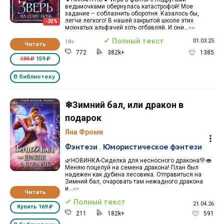
ведьмочками обернулась катастрофой! Мое
задание – соблазнить оборотня. Казалось бы,
легче легкого! В нашей закрытой школе этих
-20%
мохнатых альфачей хоть отбавляй. И они...
>>
Полный текст
01.03.25
18+
Читать
772
382k+
1385
199 ₽
159 ₽
В библиотеку
❄Зимний бал, или дракон в
подарок
Яна Фроми
Фэнтези
,
Юмористическое фэнтези
🌿НОВИНКА-Сиделка для несносного дракона💚👄
Меняю поцелуй на семена дракона! План был
надежен как дубина лесовика. Отправиться на
Зимний бал, очаровать там нежадного дракона
и...
>>
Читать
Полный текст
21.04.26
Купить
169 ₽
211
182k+
591