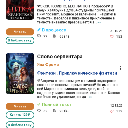
❤ЭКСКЛЮЗИВНО, БЕСПЛАТНО в процессе❤ В
канун Хэллоуина друзья-студенты приглашают
Нику посетить модное развлечение – «Прятки в
темноте». Веселое и пикантное приключение в
темноте внезапно превращается в...
>>
В процессе
31.10.23
Читать
77
65348
152
В библиотеку
Слово серпентара
Яна Фроми
Фэнтези
,
Приключенческое фэнтези
💛Встреча с незнакомцем в темной подворотне
оказалась совсем не романтичной! Но именно о
ней Мирела вспоминала весь день, втайне
надеясь увидеть своего спасителя вновь. Каково
же было ее удивление, когда...
>>
Полный текст
12.12.23
Читать
59
201k+
219
Купить
129 ₽
В библиотеку