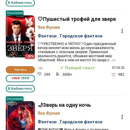
В библиотеку
Эксклюзив
🤍Пушистый трофей для зверя
Яна Фроми
Фэнтези
,
Городское фэнтези
🤍ЧУВСТВЕННО и УЮТНО🤍Один праздничный
вечер меняет мою жизнь до неузнаваемости,
сталкивая с опасным зверем. Привычная
реальность рушится, обнажая жестокий мир
-20%
оборотней. Мне в нем не место! Но зверь с...
>>
Полный текст
07.03.25
18+
Читать
299
300k+
982
199 ₽
159 ₽
В библиотеку
Эксклюзив
🌙Зверь на одну ночь
Яна Фроми
Фэнтези
,
Городское фэнтези
💖ПИКАНТНО💖 Игра в фанты с подругами-