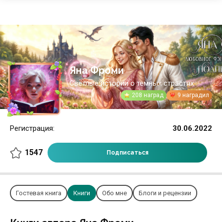
Яна Фроми
Светлые истории о темных страстях✨️
208 наград
9 наградил
Регистрация:
30.06.2022
1547
Подписаться
Гостевая книга
Книги
Обо мне
Блоги и рецензии