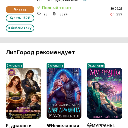
>>
Полный текст
30.09.23
Читать
93
389k+
239
Купить
159 ₽
В библиотеку
ЛитГород рекомендует
Эксклюзив
Эксклюзив
Эксклюзив
Я, дракон и
💔Нежеланная
🐱МУРРАНЫ.