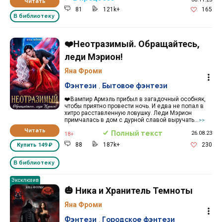
Читать
81
121k+
165
В библиотеку
❤️Неотразимый. Обращайтесь,
леди Мэрион!
Яна Фроми
Фэнтези
,
Бытовое фэнтези
❤️Вампир Армэль прибыл в загадочный особняк,
чтобы приятно провести ночь. И едва не попал в
хитро расставленную ловушку. Леди Мэрион
примчалась в дом с дурной славой выручать...
>>
Читать
Полный текст
26.08.23
18+
88
187k+
230
Купить
149 ₽
В библиотеку
Эксклюзив
🎃 Ника и Хранитель Темноты
Яна Фроми
Фэнтези
,
Городское фэнтези