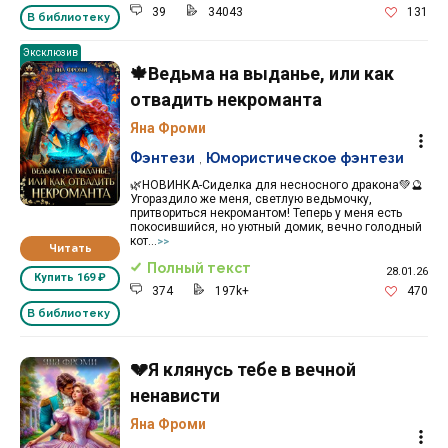
39
34043
131
В библиотеку
Эксклюзив
🍁Ведьма на выданье, или как
отвадить некроманта
Яна Фроми
Фэнтези
,
Юмористическое фэнтези
🌿НОВИНКА-Сиделка для несносного дракона💚🔮
Угораздило же меня, светлую ведьмочку,
притвориться некромантом! Теперь у меня есть
покосившийся, но уютный домик, вечно голодный
кот...
>>
Читать
Полный текст
28.01.26
Купить
169 ₽
374
197k+
470
В библиотеку
💔Я клянусь тебе в вечной
ненависти
Яна Фроми