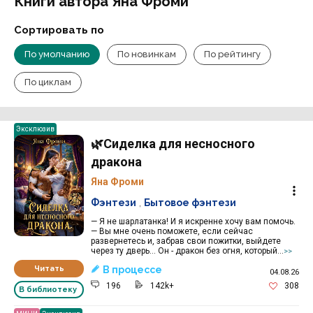
Книги автора Яна Фроми
Сортировать по
По умолчанию
По новинкам
По рейтингу
По циклам
Эксклюзив
🌿Сиделка для несносного
дракона
Яна Фроми
Фэнтези
,
Бытовое фэнтези
— Я не шарлатанка! И я искренне хочу вам помочь.
— Вы мне очень поможете, если сейчас
развернетесь и, забрав свои пожитки, выйдете
через ту дверь… Он - дракон без огня, который...
>>
Читать
В процессе
04.08.26
196
142k+
308
В библиотеку