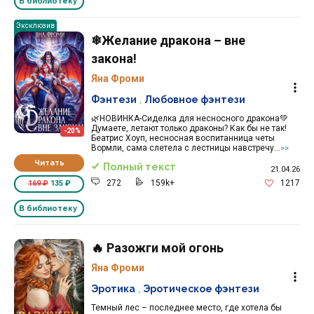
В библиотеку
Эксклюзив
❄Желание дракона – вне
закона!
Яна Фроми
Фэнтези
,
Любовное фэнтези
🌿НОВИНКА-Сиделка для несносного дракона💚
Думаете, летают только драконы? Как бы не так!
-20%
Беатрис Хоуп, несносная воспитанница четы
Вормли, сама слетела с лестницы навстречу...
>>
Читать
Полный текст
21.04.26
272
159k+
1217
169 ₽
135 ₽
В библиотеку
🔥 Разожги мой огонь
Яна Фроми
Эротика
,
Эротическое фэнтези
Темный лес – последнее место, где хотела бы