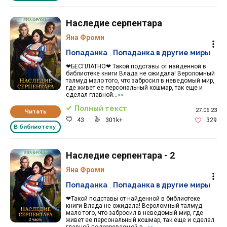
Наследие серпентара
Яна Фроми
Попаданка
,
Попаданка в другие миры
❤БЕСПЛАТНО❤ Такой подставы от найденной в
библиотеке книги Влада не ожидала! Вероломный
талмуд мало того, что забросил в неведомый мир,
где живет ее персональный кошмар, так еще и
сделал главной...
>>
Полный текст
27.06.23
Читать
43
301k+
329
В библиотеку
Наследие серпентара - 2
Яна Фроми
Попаданка
,
Попаданка в другие миры
❤Такой подставы от найденной в библиотеке
книги Влада не ожидала! Вероломный талмуд
мало того, что забросил в неведомый мир, где
живет ее персональный кошмар, так еще и сделал
главной подозреваемой в...