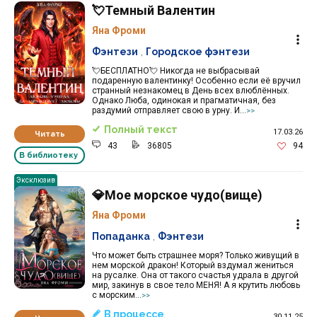
💘Темный Валентин
Яна Фроми
Фэнтези
,
Городское фэнтези
💘БЕСПЛАТНО💘 Никогда не выбрасывай
подаренную валентинку! Особенно если её вручил
странный незнакомец в День всех влюблённых.
Однако Люба, одинокая и прагматичная, без
раздумий отправляет свою в урну. И...
>>
Полный текст
17.03.26
Читать
43
36805
94
В библиотеку
Эксклюзив
💎Мое морское чудо(вище)
Яна Фроми
Попаданка
,
Фэнтези
Что может быть страшнее моря? Только живущий в
нем морской дракон! Который вздумал жениться
на русалке. Она от такого счастья удрала в другой
мир, закинув в свое тело МЕНЯ! А я крутить любовь
с морским...
>>
В процессе
30.11.25