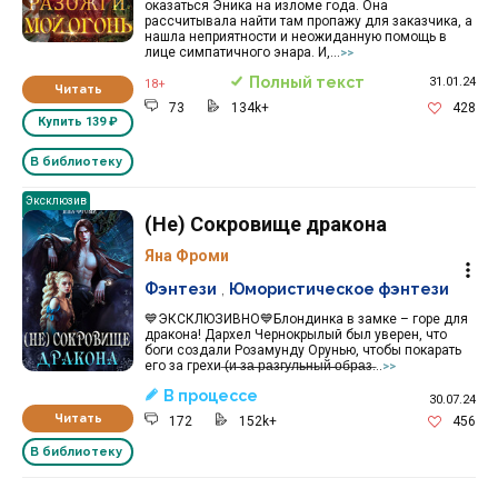
оказаться Эника на изломе года. Она
рассчитывала найти там пропажу для заказчика, а
нашла неприятности и неожиданную помощь в
лице симпатичного энара. И,...
>>
Полный текст
31.01.24
18+
Читать
73
134k+
428
Купить
139 ₽
В библиотеку
Эксклюзив
(Не) Сокровище дракона
Яна Фроми
Фэнтези
,
Юмористическое фэнтези
💙ЭКСКЛЮЗИВНО💙Блондинка в замке – горе для
дракона! Дархел Чернокрылый был уверен, что
боги создали Розамунду Орунью, чтобы покарать
его за грехи ̶(̶и̶ ̶з̶а̶ ̶р̶а̶з̶г̶у̶л̶ь̶н̶ы̶й̶ ̶о̶б̶р̶а̶з̶...
>>
В процессе
30.07.24
Читать
172
152k+
456
В библиотеку