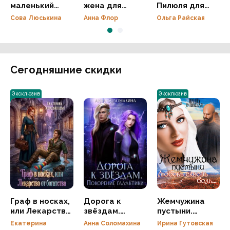
маленький
жена для
Пилюля для
сладкоежка
дракона.
неизлечимо
Сова Люськина
Анна Флор
Ольга Райская
Развод
больного
неизбежен
Сегодняшние скидки
Эксклюзив
Эксклюзив
Граф в носках,
Дорога к
Жемчужина
или Лекарство
звёздам.
пустыни.
от богатства
Покорение
Любовь сквозь
Екатерина
Анна Соломахина
Ирина Гутовская