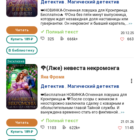
Детектив
,
Магический детектив
👑НОВИНКА-Огненная ловушка для Кронпринца.
Бесплатно🔥 💜Она без пяти минут выпускница,
которую ждет незавидная доля наставницы или
гувернантки. Он некромонг и бывший каратель,...
>>
Читать
Полный текст
20.12.25
325
666k+
663
Купить
189 ₽
В библиотеку
Эксклюзив
🌹(Лже) невеста некромонга
Яна Фроми
Детектив
,
Магический детектив
👑Бесплатная НОВИНКА-Огненная ловушка для
Кронпринца🔥 💖После ссоры с женихом я
неосторожно заключила сделку с коварным и
обольстительным главой Тайной службы. И
вынуждена временно стать его фиктивной...
>>
Полный текст
21.01.26
Читать
1103
622k+
1145
Купить
189 ₽