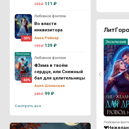
111 ₽
159 ₽
Любовное фэнтези
Во власти
ЛитГоро
инквизитора
Анна Рейнер
-30%
Эксклюзив
139 ₽
199 ₽
Эксклюзив
Любовное фэнтези
❄️Зима в твоём
сердце, или Снежный
бал для целительницы
-60%
Анна Шаенская
99 ₽
249 ₽
Смотреть все
Любовное фэнт
💔Нежелан