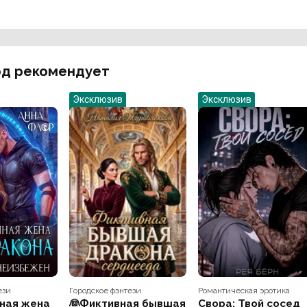
д рекомендует
Эксклюзив
Эксклюзив
ези
Городское фэнтези
Романтическая эротика
ная жена
👰Фиктивная бывшая
Свора: Твой сосед