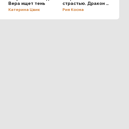
Вера ищет тень
страстью. Дракон и
я
Катерина Цвик
Рия Косма