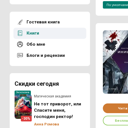
По умолчан
Гостевая книга
Книги
Обо мне
Блоги и рецензии
Скидки сегодня
Эксклюзив
Магическая академия
Не тот приворот, или
Чита
Спасите меня,
господин ректор!
-30%
Беспл
Анна Ромова