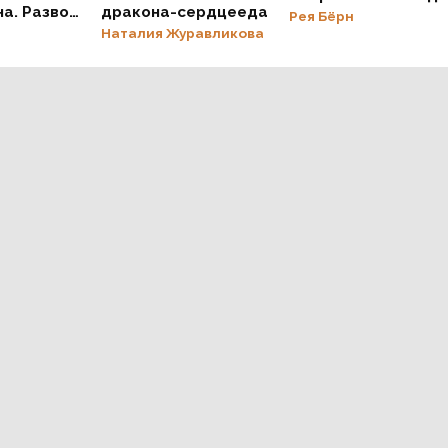
на. Развод
дракона-сердцееда
Рея Бёрн
н
Наталия Журавликова