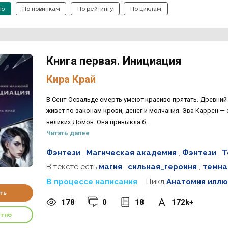
ию
По новинкам
По рейтингу
По циклам
Книга первая. Инициация
Кира Край
В Сент-Освальде смерть умеют красиво прятать. Древний 
живет по законам крови, денег и молчания. Эва Каррен —
великих Домов. Она привыкла б...
Читать далее
Фэнтези
,
Магическая академия
,
Фэнтези
,
Т
В тексте есть
магия
,
сильная_героиня
,
темна
В процессе написания
Цикл
Анатомия иллю
ть
178
0
18
172k+
атно