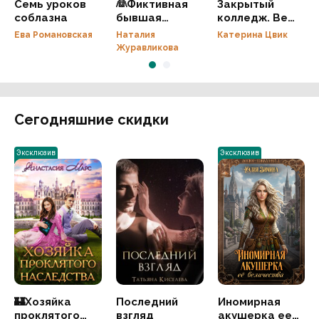
Семь уроков
👰Фиктивная
Закрытый
соблазна
бывшая
колледж. Вера
дракона-
ищет тень
Ева Романовская
Наталия
Катерина Цвик
сердцееда
Журавликова
Сегодняшние скидки
Эксклюзив
Эксклюзив
🏰Хозяйка
Последний
Иномирная
проклятого
взгляд
акушерка ее