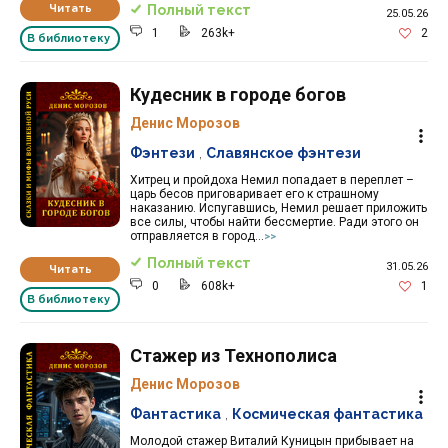
Читать
Полный текст
25.05.26
1
263k+
2
В библиотеку
Кудесник в городе богов
Денис Морозов
Фэнтези
,
Славянское фэнтези
Хитрец и пройдоха Немил попадает в переплет –
царь бесов приговаривает его к страшному
наказанию. Испугавшись, Немил решает приложить
все силы, чтобы найти бессмертие. Ради этого он
отправляется в город...
>>
Полный текст
31.05.26
Читать
0
608k+
1
В библиотеку
Стажер из Технополиса
Денис Морозов
Фантастика
,
Космическая фантастика
Молодой стажер Виталий Куницын прибывает на