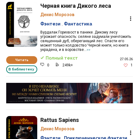
Черная книга Дикого леса
Денис Морозов
Фэнтези
,
Фантастика
Вурдалак Горихвост в панике. Дикому лесу
угрожает опасность: селяне задумали уничтожить
священный дуб, оберегающий лес. Спасти его
может только колдовство Черной книги, но книга
украдена, и в воровстве...
>>
Полный текст
27.05.26
Читать
0
249k+
1
В библиотеку
Реклама 16+ АО «ЛитГород»
Rattus Sapiens
Денис Морозов
Фэнтези
,
Приключенческое фэнтези