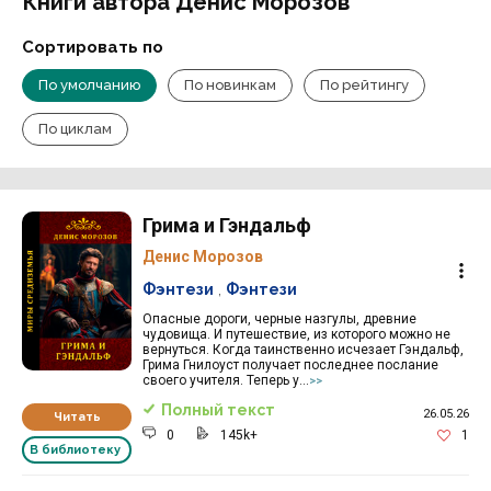
Книги автора Денис Морозов
Сортировать по
По умолчанию
По новинкам
По рейтингу
По циклам
Грима и Гэндальф
Денис Морозов
Фэнтези
,
Фэнтези
Опасные дороги, черные назгулы, древние
чудовища. И путешествие, из которого можно не
вернуться. Когда таинственно исчезает Гэндальф,
Грима Гнилоуст получает последнее послание
своего учителя. Теперь у...
>>
Полный текст
26.05.26
Читать
0
145k+
1
В библиотеку