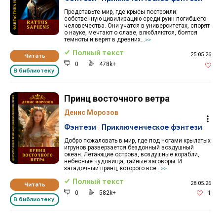
Представьте мир, где крысы построили
собственную цивилизацию среди руин погибшего
человечества. Они учатся в университетах, спорят
о науке, мечтают о славе, влюбляются, боятся
темноты и верят в древних...
>>
Полный текст
25.05.26
Читать
0
478k+
В библиотеку
Принц восточного ветра
Денис Морозов
Фэнтези
,
Приключенческое фэнтези
Добро пожаловать в мир, где под ногами крылатых
игрунов разверзается бездонный воздушный
океан. Летающие острова, воздушные корабли,
небесные чудовища, тайные заговоры. И
загадочный принц, которого все...
>>
Полный текст
28.05.26
Читать
0
582k+
1
В библиотеку