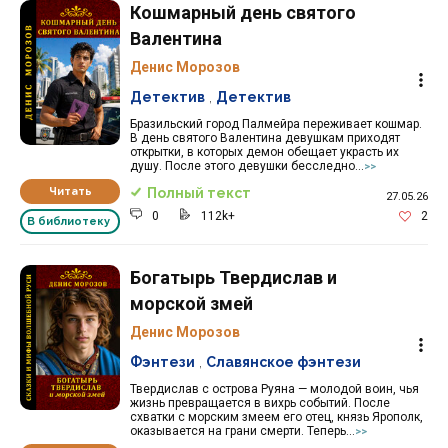
Кошмарный день святого
Валентина
Денис Морозов
Детектив
,
Детектив
Бразильский город Палмейра переживает кошмар.
В день святого Валентина девушкам приходят
открытки, в которых демон обещает украсть их
душу. После этого девушки бесследно...
>>
Читать
Полный текст
27.05.26
0
112k+
2
В библиотеку
Богатырь Твердислав и
морской змей
Денис Морозов
Фэнтези
,
Славянское фэнтези
Твердислав с острова Руяна — молодой воин, чья
жизнь превращается в вихрь событий. После
схватки с морским змеем его отец, князь Ярополк,
оказывается на грани смерти. Теперь...
>>