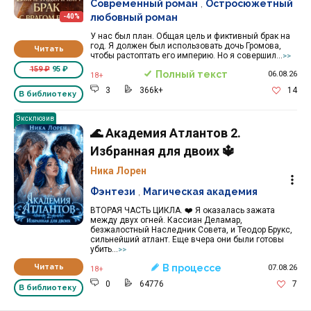
Современный роман
,
Остросюжетный
любовный роман
-40%
У нас был план. Общая цель и фиктивный брак на
год. Я должен был использовать дочь Громова,
Читать
чтобы растоптать его империю. Но я совершил...
>>
159 ₽
95 ₽
Полный текст
06.08.26
18+
3
366k+
14
В библиотеку
Эксклюзив
🌊 Академия Атлантов 2.
Избранная для двоих 🔱
Ника Лорен
Фэнтези
,
Магическая академия
ВТОРАЯ ЧАСТЬ ЦИКЛА. ‍❤️‍ Я оказалась зажата
между двух огней. Кассиан Деламар,
безжалостный Наследник Совета, и Теодор Брукс,
сильнейший атлант. Еще вчера они были готовы
убить...
>>
Читать
В процессе
07.08.26
18+
0
64776
7
В библиотеку