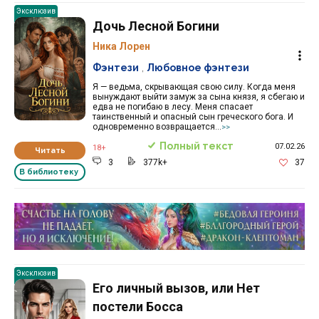
Эксклюзив
Дочь Лесной Богини
Ника Лорен
Фэнтези
,
Любовное фэнтези
Я — ведьма, скрывающая свою силу. Когда меня
вынуждают выйти замуж за сына князя, я сбегаю и
едва не погибаю в лесу. Меня спасает
таинственный и опасный сын греческого бога. И
одновременно возвращается...
>>
Полный текст
07.02.26
18+
Читать
3
377k+
37
В библиотеку
Реклама 16+ АО «ЛитГород»
Эксклюзив
Его личный вызов, или Нет
постели Босса