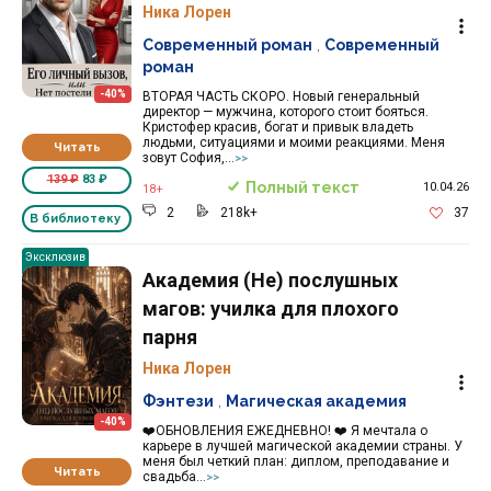
Ника Лорен
Современный роман
,
Современный
роман
-40%
ВТОРАЯ ЧАСТЬ СКОРО. Новый генеральный
директор — мужчина, которого стоит бояться.
Кристофер красив, богат и привык владеть
людьми, ситуациями и моими реакциями. Меня
Читать
зовут София,...
>>
139 ₽
83 ₽
Полный текст
10.04.26
18+
2
218k+
37
В библиотеку
Эксклюзив
Академия (Не) послушных
магов: училка для плохого
парня
Ника Лорен
Фэнтези
,
Магическая академия
-40%
❤️ОБНОВЛЕНИЯ ЕЖЕДНЕВНО! ❤️ Я мечтала о
карьере в лучшей магической академии страны. У
меня был четкий план: диплом, преподавание и
Читать
свадьба...
>>