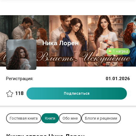
Ника Лорен
1 наград
Регистрация:
01.01.2026
118
Подписаться
Гостевая книга
Книги
Обо мне
Блоги и рецензии