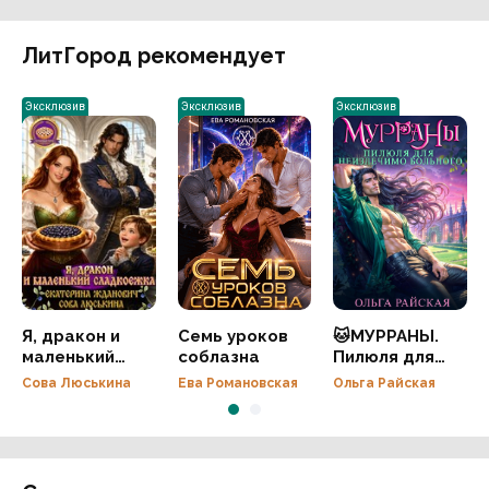
ЛитГород рекомендует
Эксклюзив
Эксклюзив
Эксклюзив
Я, дракон и
Семь уроков
🐱МУРРАНЫ.
маленький
соблазна
Пилюля для
сладкоежка
неизлечимо
Сова Люськина
Ева Романовская
Ольга Райская
больного