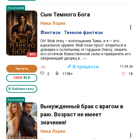
Эксклюзив
Сын Темного Бога
Ника Лорен
Фэнтези
,
Темное фэнтези
ОН: Мой отец — воплощение Тьмы, и я — его
идеальное оружие. Мой план прост: втереться в
доверие к ослепшему от гордыни Зевсу, лишить
его остатков божественной силы и превратить его
-40%
сверкающий дворец в...
>>
В процессе
11.04.26
18+
Читать
2
119k+
18
139 ₽
83 ₽
В библиотеку
Эксклюзив
Вынужденный брак с врагом в
раю. Возраст не имеет
значения!
Ника Лорен