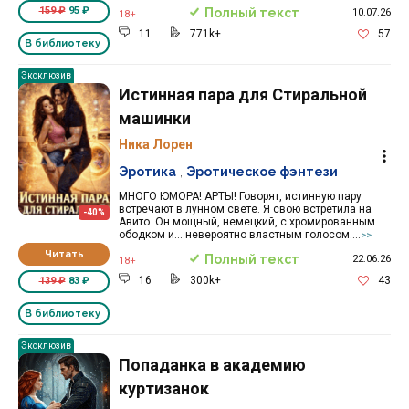
159 ₽
95 ₽
Полный текст
10.07.26
18+
11
771k+
57
В библиотеку
Эксклюзив
Истинная пара для Стиральной
машинки
Ника Лорен
Эротика
,
Эротическое фэнтези
МНОГО ЮМОРА! АРТЫ! Говорят, истинную пару
встречают в лунном свете. Я свою встретила на
-40%
Авито. Он мощный, немецкий, с хромированным
ободком и... невероятно властным голосом....
>>
Читать
Полный текст
22.06.26
18+
16
300k+
43
139 ₽
83 ₽
В библиотеку
Эксклюзив
Попаданка в академию
куртизанок