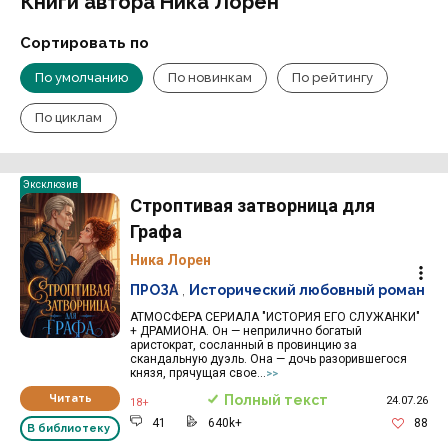
Книги автора Ника Лорен
Сортировать по
По умолчанию
По новинкам
По рейтингу
По циклам
Эксклюзив
Строптивая затворница для
Графа
Ника Лорен
ПРОЗА
,
Исторический любовный роман
АТМОСФЕРА СЕРИАЛА "ИСТОРИЯ ЕГО СЛУЖАНКИ"
+ ДРАМИОНА. Он — неприлично богатый
аристократ, сосланный в провинцию за
скандальную дуэль. Она — дочь разорившегося
князя, прячущая свое...
>>
Читать
Полный текст
24.07.26
18+
41
640k+
88
В библиотеку