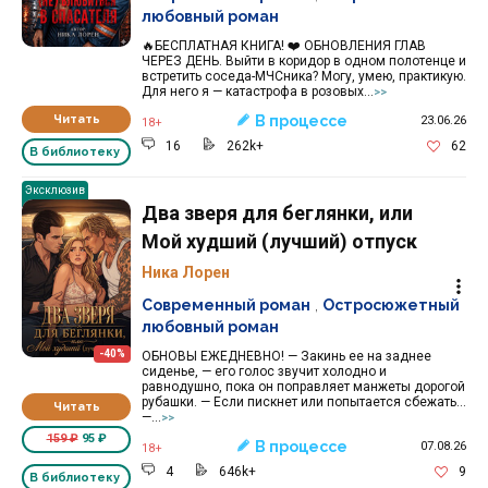
любовный роман
🔥БЕСПЛАТНАЯ КНИГА! ❤️ ОБНОВЛЕНИЯ ГЛАВ
ЧЕРЕЗ ДЕНЬ. Выйти в коридор в одном полотенце и
встретить соседа-МЧСника? Могу, умею, практикую.
Для него я — катастрофа в розовых...
>>
Читать
В процессе
23.06.26
18+
16
262k+
62
В библиотеку
Эксклюзив
Два зверя для беглянки, или
Мой худший (лучший) отпуск
Ника Лорен
Современный роман
,
Остросюжетный
любовный роман
-40%
ОБНОВЫ ЕЖЕДНЕВНО! — Закинь ее на заднее
сиденье, — его голос звучит холодно и
равнодушно, пока он поправляет манжеты дорогой
рубашки. — Если пискнет или попытается сбежать...
Читать
—...
>>
159 ₽
95 ₽
В процессе
07.08.26
18+
4
646k+
9
В библиотеку