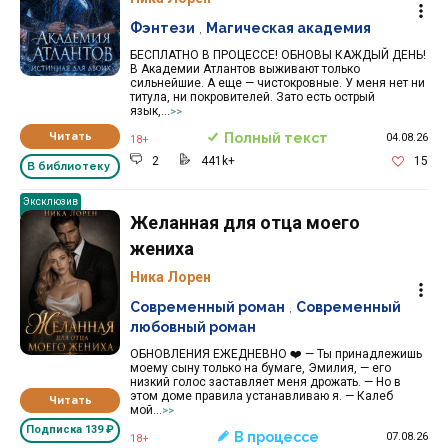
Фэнтези
,
Магическая академия
БЕСПЛАТНО В ПРОЦЕССЕ! ОБНОВЫ КАЖДЫЙ ДЕНЬ!
В Академии Атлантов выживают только
сильнейшие. А еще — чистокровные. У меня нет ни
титула, ни покровителей. Зато есть острый
язык,...
>>
Читать
Полный текст
04.08.26
18+
2
441k+
15
В библиотеку
Эксклюзив
Желанная для отца моего
жениха
Ника Лорен
Современный роман
,
Современный
любовный роман
ОБНОВЛЕНИЯ ЕЖЕДНЕВНО ❤️ — Ты принадлежишь
моему сыну только на бумаге, Эмилия, — его
низкий голос заставляет меня дрожать. — Но в
этом доме правила устанавливаю я. — Калеб
Читать
мой...
>>
Подписка
139 ₽
В процессе
07.08.26
18+