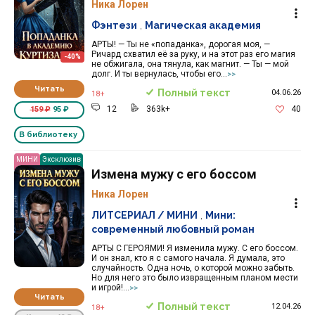
Ника Лорен
Фэнтези
,
Магическая академия
АРТЫ! — Ты не «попаданка», дорогая моя, —
Ричард схватил её за руку, и на этот раз его магия
-40%
не обжигала, она тянула, как магнит. — Ты — мой
долг. И ты вернулась, чтобы его...
>>
Читать
Полный текст
04.06.26
18+
12
363k+
40
159 ₽
95 ₽
В библиотеку
МИНИ
Эксклюзив
Измена мужу с его боссом
Ника Лорен
ЛИТСЕРИАЛ / МИНИ
,
Мини:
современный любовный роман
АРТЫ С ГЕРОЯМИ! Я изменила мужу. С его боссом.
И он знал, кто я с самого начала. Я думала, это
случайность. Одна ночь, о которой можно забыть.
Но для него это было извращенным планом мести
и игрой!...
>>
Читать
Полный текст
12.04.26
18+