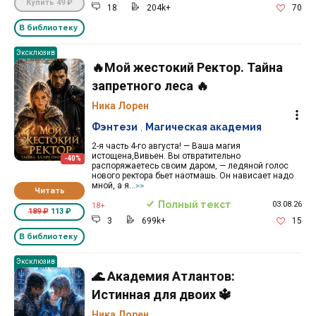
Купить
49 ₽
18
204k+
70
В библиотеку
Эксклюзив
🔥Мой жестокий Ректор. Тайна
запретного леса 🔥
Ника Лорен
Фэнтези
,
Магическая академия
2-я часть 4-го августа! — Ваша магия
истощена,Вивьен. Вы отвратительно
-40%
распоряжаетесь своим даром, — ледяной голос
нового ректора бьет наотмашь. Он нависает надо
мной, а я...
>>
Читать
Полный текст
03.08.26
18+
189 ₽
113 ₽
3
699k+
15
В библиотеку
Эксклюзив
🌊 Академия Атлантов:
Истинная для двоих 🔱
Ника Лорен