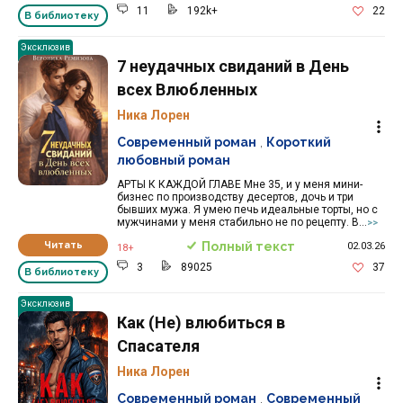
11
192k+
22
В библиотеку
Эксклюзив
7 неудачных свиданий в День
всех Влюбленных
Ника Лорен
Современный роман
,
Короткий
любовный роман
АРТЫ К КАЖДОЙ ГЛАВЕ Мне 35, и у меня мини-
бизнес по производству десертов, дочь и три
бывших мужа. Я умею печь идеальные торты, но с
мужчинами у меня стабильно не по рецепту. В...
>>
Читать
Полный текст
02.03.26
18+
3
89025
37
В библиотеку
Эксклюзив
Как (Не) влюбиться в
Спасателя
Ника Лорен
Современный роман
,
Современный