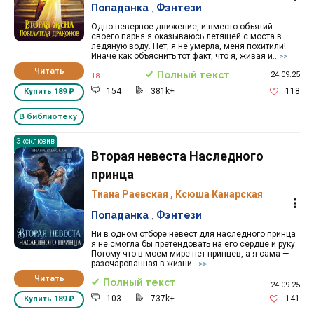
Попаданка
,
Фэнтези
Одно неверное движение, и вместо объятий
своего парня я оказываюсь летящей с моста в
ледяную воду. Нет, я не умерла, меня похитили!
Иначе как объяснить тот факт, что я, живая и...
>>
Читать
Полный текст
24.09.25
18+
154
381k+
118
Купить
189 ₽
В библиотеку
Эксклюзив
Вторая невеста Наследного
принца
Тиана Раевская
,
Ксюша Канарская
Попаданка
,
Фэнтези
Ни в одном отборе невест для наследного принца
я не смогла бы претендовать на его сердце и руку.
Потому что в моем мире нет принцев, а я сама —
разочарованная в жизни...
>>
Читать
Полный текст
24.09.25
103
737k+
141
Купить
189 ₽