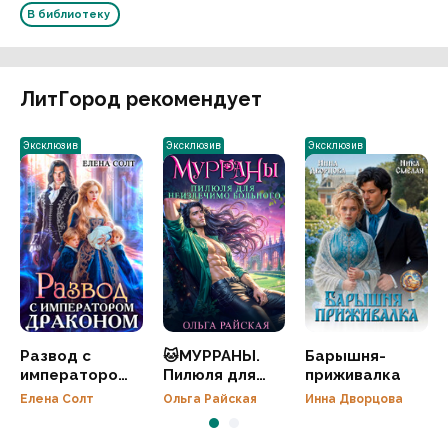
В библиотеку
ЛитГород рекомендует
Эксклюзив
Эксклюзив
Эксклюзив
Развод с
🐱МУРРАНЫ.
Барышня-
императором
Пилюля для
приживалка
драконом
неизлечимо
Елена Солт
Ольга Райская
Инна Дворцова
больного