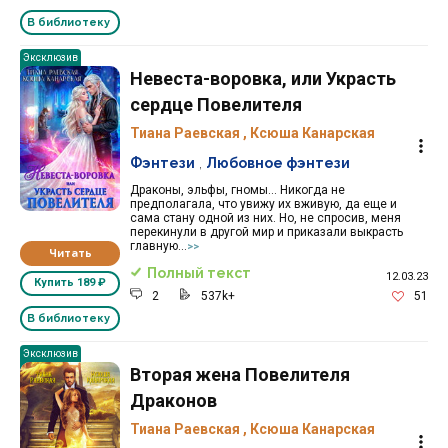
В библиотеку
Эксклюзив
Невеста-воровка, или Украсть
сердце Повелителя
Тиана Раевская
,
Ксюша Канарская
Фэнтези
,
Любовное фэнтези
Драконы, эльфы, гномы... Никогда не
предполагала, что увижу их вживую, да еще и
сама стану одной из них. Но, не спросив, меня
перекинули в другой мир и приказали выкрасть
главную...
>>
Читать
Полный текст
12.03.23
Купить
189 ₽
2
537k+
51
В библиотеку
Эксклюзив
Вторая жена Повелителя
Драконов
Тиана Раевская
,
Ксюша Канарская