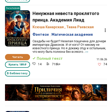
Эксклюзив
Ненужная невеста проклятого
принца. Академия Лиад
Ксюша Канарская
,
Тиана Раевская
Фэнтези
,
Магическая академия
Свадьбы не будет? Нехилая пощечина для дочери
императора Драконов. И от кого? От никому не
известного принца. Но я докажу отцу и остальным,
что могу быть полезна без всякого...
>>
Читать
Полный текст
11.06.26
14
718k+
74
Купить
189 ₽
В библиотеку
Реклама 16+ АО «ЛитГород»