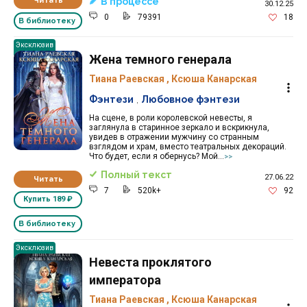
Читать
В процессе
30.12.25
0
79391
18
В библиотеку
Эксклюзив
Жена темного генерала
Тиана Раевская
,
Ксюша Канарская
Фэнтези
,
Любовное фэнтези
На сцене, в роли королевской невесты, я
заглянула в старинное зеркало и вскрикнула,
увидев в отражении мужчину со странным
взглядом и храм, вместо театральных декораций.
Что будет, если я обернусь? Мой...
>>
Полный текст
27.06.22
Читать
7
520k+
92
Купить
189 ₽
В библиотеку
Эксклюзив
Невеста проклятого
императора
Тиана Раевская
,
Ксюша Канарская