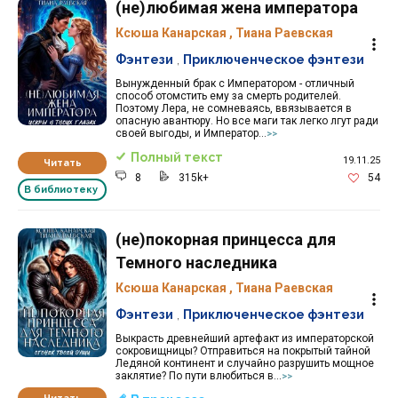
(не)любимая жена императора
Ксюша Канарская
,
Тиана Раевская
Фэнтези
,
Приключенческое фэнтези
Вынужденный брак с Императором - отличный
способ отомстить ему за смерть родителей.
Поэтому Лера, не сомневаясь, ввязывается в
опасную авантюру. Но все маги так легко лгут ради
своей выгоды, и Император...
>>
Полный текст
19.11.25
Читать
8
315k+
54
В библиотеку
(не)покорная принцесса для
Темного наследника
Ксюша Канарская
,
Тиана Раевская
Фэнтези
,
Приключенческое фэнтези
Выкрасть древнейший артефакт из императорской
сокровищницы? Отправиться на покрытый тайной
Ледяной континент и случайно разрушить мощное
заклятие? По пути влюбиться в...
>>