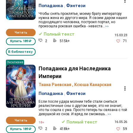
Попаданка
,
Фэнтези
Чтобы снять проклятье, моему брату императору
нужна жена из другого мира. Я своим даром нашел
подходящего человека, построил портал, но
произошла роковая ошибка - невеста...
>>
Читать
Полный текст
15.03.23
2
515k+
71
Купить
189 ₽
В библиотеку
Эксклюзив
Попаданка для Наследника
Империи
Тиана Раевская
,
Ксюша Канарская
Попаданка
,
Фэнтези
Если после удара молнии тебе стали сниться
реалистичные сны о другом мире, это не значит,
что ты сошла с ума. Просто теперь ты связана с той
девушкой из снов. И вряд ли сможешь...
>>
Читать
Полный текст
16.05.26
18+
2
418k+
59
Купить
189 ₽