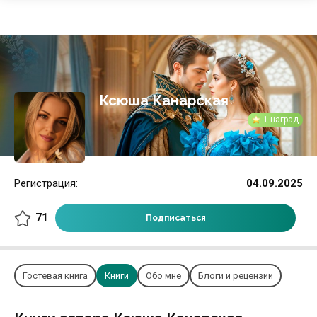
Ксюша Канарская
1 наград
Регистрация:
04.09.2025
71
Подписаться
Гостевая книга
Книги
Обо мне
Блоги и рецензии