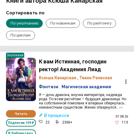
Книги автора Ксюша Канарская
Сортировать по
По умолчанию
По новинкам
По рейтингу
По циклам
Эксклюзив
К вам Истинная, господин
ректор! Академия Лиад
Ксюша Канарская
,
Тиана Раевская
Фэнтези
,
Магическая академия
Я — дочь дракона, внучка императора, надежда
рода. По всем расчётам — будущая драконица. Но
на собственной помолвке я впервые обернулась…
неизвестным существом. Жених отвернулся...
>>
Читать
В процессе
07.08.26
22
236k+
113
Подписка
139 ₽
В библиотеку