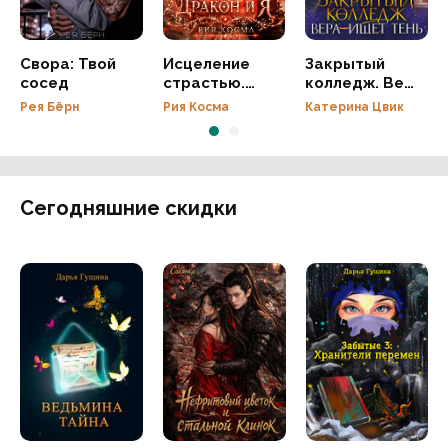
Свора: Твой
Исцеление
Закрытый
сосед
страстью.
колледж. Вера
Дракон и я
ищет тень
Рея Бёрн
Рия Косма
Катерина Цвик
Сегодняшние скидки