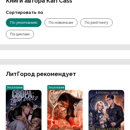
Книги автора Kari Cass
Сортировать по
По умолчанию
По новинкам
По рейтингу
По циклам
ЛитГород рекомендует
Эксклюзив
Эксклюзив