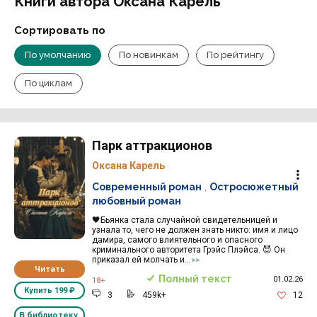
Книги автора Оксана Карель
Сортировать по
По умолчанию
По новинкам
По рейтингу
По циклам
Парк аттракционов
Оксана Карель
Современный роман
,
Остросюжетный
любовный роман
🖤Бьянка стала случайной свидетельницей и
узнала то, чего не должен знать никто: имя и лицо
дамира, самого влиятельного и опасного
криминального авторитета Грэйс Плэйса. 😈 Он
приказал ей молчать и...
>>
Читать
Полный текст
01.02.26
18+
Купить
199 ₽
3
459k+
12
В библиотеку