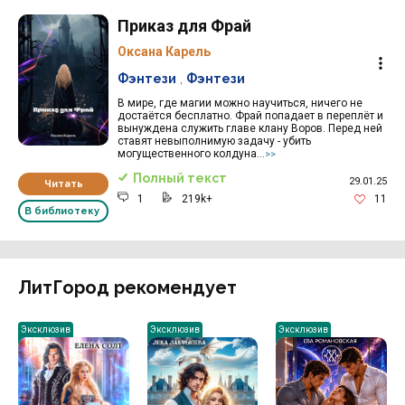
Приказ для Фрай
Оксана Карель
Фэнтези
,
Фэнтези
В мире, где магии можно научиться, ничего не
достаётся бесплатно. Фрай попадает в переплёт и
вынуждена служить главе клану Воров. Перед ней
ставят невыполнимую задачу - убить
могущественного колдуна...
>>
Полный текст
29.01.25
Читать
1
219k+
11
В библиотеку
ЛитГород рекомендует
Эксклюзив
Эксклюзив
Эксклюзив