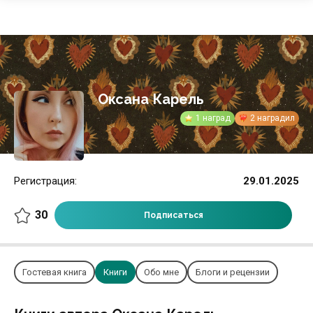
Оксана Карель
1 наград
2 наградил
Регистрация:
29.01.2025
30
Подписаться
Гостевая книга
Книги
Обо мне
Блоги и рецензии