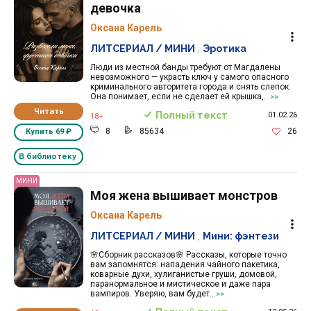
девочка
Оксана Карель
ЛИТСЕРИАЛ / МИНИ
,
Эротика
Люди из местной банды требуют от Магдалены
невозможного — украсть ключ у самого опасного
криминального авторитета города и снять слепок.
Она понимает, если не сделает ей крышка,...
>>
Читать
Полный текст
01.02.26
18+
8
85634
26
Купить
69 ₽
В библиотеку
МИНИ
Моя жена вышивает монстров
Оксана Карель
ЛИТСЕРИАЛ / МИНИ
,
Мини: фэнтези
🌸Сборник рассказов🌸 Рассказы, которые точно
вам запомнятся: нападения чайного пакетика,
коварные духи, хулиганистые груши, домовой,
паранормальное и мистическое и даже пара
вампиров. Уверяю, вам будет...
>>