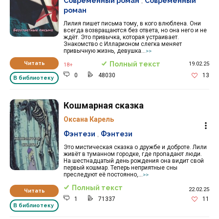
Современный роман
,
Современный
роман
Лилия пишет письма тому, в кого влюблена. Они
всегда возвращаются без ответа, но она него и не
ждёт. Это привычка, которая устраивает.
Знакомство с Илларионом слегка меняет
привычную жизнь, девушка...
>>
Читать
Полный текст
19.02.25
18+
0
48030
13
В библиотеку
Кошмарная сказка
Оксана Карель
Фэнтези
,
Фэнтези
Это мистическая сказка о дружбе и доброте. Лили
живёт в туманном городке, где пропадают люди.
На шестнадцатый день рождения она видит свой
первый кошмар. Теперь неприятные сны
преследуют её постоянно,...
>>
Полный текст
22.02.25
Читать
1
71337
11
В библиотеку