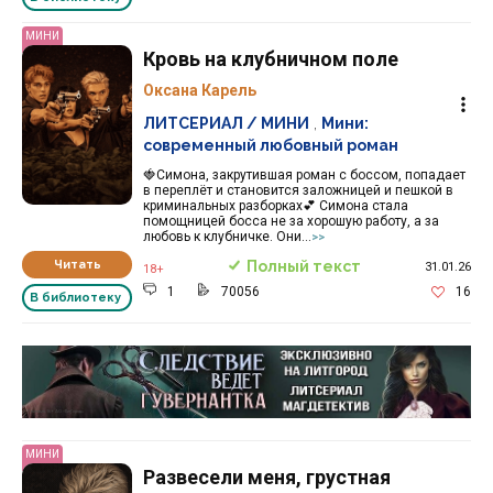
МИНИ
Кровь на клубничном поле
Оксана Карель
ЛИТСЕРИАЛ / МИНИ
,
Мини:
современный любовный роман
🍓Симона, закрутившая роман с боссом, попадает
в переплёт и становится заложницей и пешкой в
криминальных разборках💕 Симона стала
помощницей босса не за хорошую работу, а за
любовь к клубничке. Они...
>>
Читать
Полный текст
31.01.26
18+
1
70056
16
В библиотеку
Реклама 16+ АО «ЛитГород»
МИНИ
Развесели меня, грустная