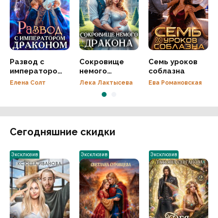
Развод с
Сокровище
Семь уроков
императором
немого
соблазна
драконом
дракона
Елена Солт
Лека Лактысева
Ева Романовская
Сегодняшние скидки
Эксклюзив
Эксклюзив
Эксклюзив