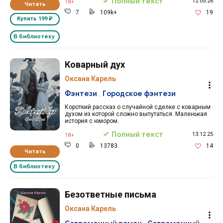
Полный текст
12.05.26
18+
Читать
7
109k+
19
Купить
199 ₽
В библиотеку
Коварный дух
Оксана Карель
Фэнтези
,
Городское фэнтези
Короткий рассказ о случайной сделке с коварным
духом из которой сложно выпутаться. Маленькая
история с юмором.
Полный текст
13.12.25
18+
0
13783
14
Читать
В библиотеку
Безответные письма
Оксана Карель