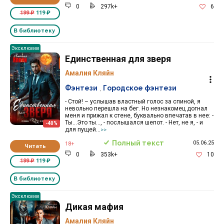
0
297k+
6
199 ₽
119 ₽
В библиотеку
Эксклюзив
Единственная для зверя
Амалия Кляйн
Фэнтези
,
Городское фэнтези
- Стой! – услышав властный голос за спиной, я
невольно перешла на бег. Но незнакомец догнал
меня и прижал к стене, буквально впечатав в нее: -
Ты…Это ты…, - послышался шепот. - Нет, не я, - и
-40%
для пущей...
>>
Полный текст
05.06.25
18+
Читать
0
353k+
10
199 ₽
119 ₽
В библиотеку
Эксклюзив
Дикая мафия
Амалия Кляйн