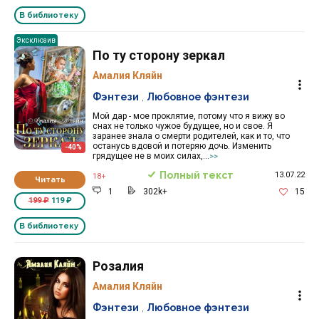
В библиотеку
Эксклюзив
По ту сторону зеркал
Амалия Кляйн
Фэнтези
,
Любовное фэнтези
Мой дар - мое проклятие, потому что я вижу во
снах не только чужое будущее, но и свое. Я
заранее знала о смерти родителей, как и то, что
останусь вдовой и потеряю дочь. Изменить
-40%
грядущее не в моих силах,...
>>
Полный текст
13.07.22
18+
Читать
1
302k+
15
199 ₽
119 ₽
В библиотеку
Розалия
Амалия Кляйн
Фэнтези
,
Любовное фэнтези