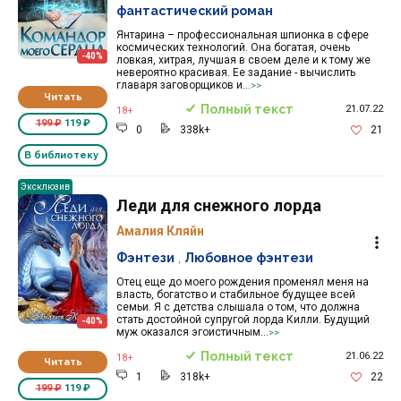
фантастический роман
Янтарина – профессиональная шпионка в сфере
космических технологий. Она богатая, очень
-40%
ловкая, хитрая, лучшая в своем деле и к тому же
невероятно красивая. Ее задание - вычислить
главаря заговорщиков и...
>>
Читать
Полный текст
21.07.22
18+
199 ₽
119 ₽
0
338k+
21
В библиотеку
Эксклюзив
Леди для снежного лорда
Амалия Кляйн
Фэнтези
,
Любовное фэнтези
Отец еще до моего рождения променял меня на
власть, богатство и стабильное будущее всей
семьи. Я с детства слышала о том, что должна
стать достойной супругой лорда Килли. Будущий
-40%
муж оказался эгоистичным...
>>
Полный текст
21.06.22
18+
Читать
1
318k+
22
199 ₽
119 ₽