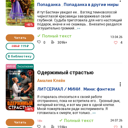
Попаданка
,
Попаданка в другие миры
И тут Бастиан увидел ее… Взгляд темноволосой
черноглазой красавицы завораживал своей
глубиной. Судьба приготовила для него настоящий
подарок, иначе и не скажешь… Внезапно раздался
-40%
оглушительно громкий...
>>
Полный текст
13.04.26
Читать
0
309k+
4
199 ₽
119 ₽
В библиотеку
МИНИ
Эксклюзив
Одержимый страстью
Амалия Кляйн
ЛИТСЕРИАЛ / МИНИ
,
Мини: фэнтези
Я старалась относиться к своей работе
отстраненно, пока не встретила его… Грозный рык,
янтарный взгляд, и вот мы уже в одной клетке.
Мной пожертвовали ради эксперимента. Я
-40%
готовилась к смерти, вот только...
>>
Полный текст
24.07.26
18+
Читать
0
159k+
3