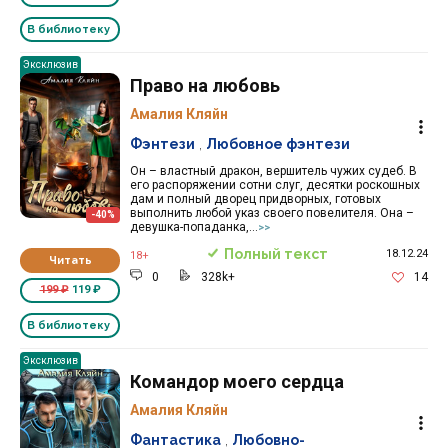
В библиотеку
Эксклюзив
Право на любовь
Амалия Кляйн
Фэнтези
,
Любовное фэнтези
Он – властный дракон, вершитель чужих судеб. В
его распоряжении сотни слуг, десятки роскошных
дам и полный дворец придворных, готовых
выполнить любой указ своего повелителя. Она –
-40%
девушка-попаданка,...
>>
Полный текст
18.12.24
18+
Читать
0
328k+
14
199 ₽
119 ₽
В библиотеку
Эксклюзив
Командор моего сердца
Амалия Кляйн
Фантастика
,
Любовно-