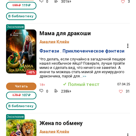
0
301k+
3
199 ₽
119 ₽
В библиотеку
Эксклюзив
Мама для дракоши
Амалия Кляйн
Фэнтези
,
Приключенческое фэнтези
Что делать, если случайно в загадочной пещере
нашел необычное яйцо? Поверьте, лучше пройти
мимо и сделать вид, что ничего не заметил. А
иначе ты можешь стать мамой для изумрудного
-40%
дракончика, парой для...
>>
Полный текст
07.04.25
18+
Читать
0
238k+
31
179 ₽
107 ₽
В библиотеку
Эксклюзив
Жена по обмену
Амалия Кляйн