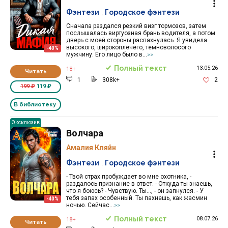
Фэнтези
,
Городское фэнтези
Сначала раздался резкий визг тормозов, затем
послышалась виртуозная брань водителя, а потом
дверь с моей стороны распахнулась. Я увидела
высокого, широкоплечего, темноволосого
-40%
мужчину. Его лицо было в...
>>
Полный текст
13.05.26
18+
Читать
1
308k+
2
199 ₽
119 ₽
В библиотеку
Эксклюзив
Волчара
Амалия Кляйн
Фэнтези
,
Городское фэнтези
- Твой страх пробуждает во мне охотника, -
раздалось признание в ответ. - Откуда ты знаешь,
что я боюсь? - Чувствую. Ты…, - он запнулся. - У
тебя запах особенный. Ты пахнешь, как жасмин
-40%
ночью. Сейчас...
>>
Полный текст
08.07.26
18+
Читать