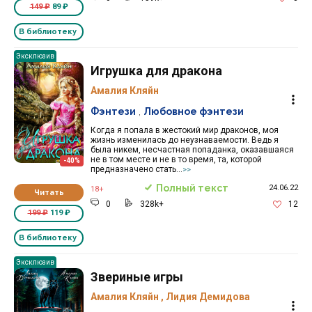
149 ₽
89 ₽
В библиотеку
Эксклюзив
Игрушка для дракона
Амалия Кляйн
Фэнтези
,
Любовное фэнтези
Когда я попала в жестокий мир драконов, моя
жизнь изменилась до неузнаваемости. Ведь я
была никем, несчастная попаданка, оказавшаяся
не в том месте и не в то время, та, которой
-40%
предназначено стать...
>>
Полный текст
24.06.22
18+
Читать
0
328k+
12
199 ₽
119 ₽
В библиотеку
Эксклюзив
Звериные игры
Амалия Кляйн
,
Лидия Демидова