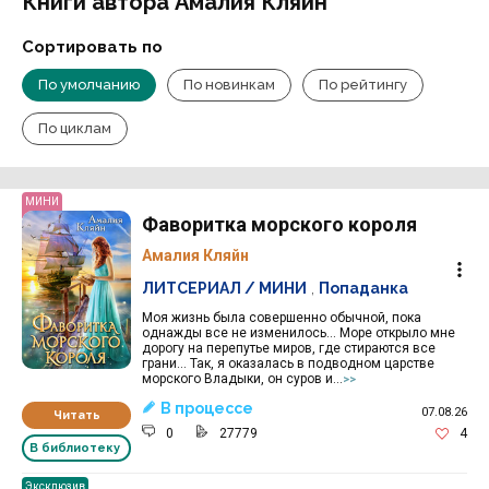
Книги автора Амалия Кляйн
Сортировать по
По умолчанию
По новинкам
По рейтингу
По циклам
МИНИ
Фаворитка морского короля
Амалия Кляйн
ЛИТСЕРИАЛ / МИНИ
,
Попаданка
Моя жизнь была совершенно обычной, пока
однажды все не изменилось… Море открыло мне
дорогу на перепутье миров, где стираются все
грани… Так, я оказалась в подводном царстве
морского Владыки, он суров и...
>>
В процессе
07.08.26
Читать
0
27779
4
В библиотеку
Эксклюзив