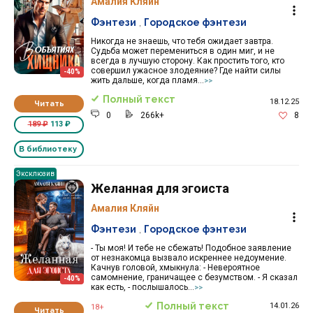
Амалия Кляйн
Фэнтези
,
Городское фэнтези
Никогда не знаешь, что тебя ожидает завтра.
Судьба может перемениться в один миг, и не
всегда в лучшую сторону. Как простить того, кто
совершил ужасное злодеяние? Где найти силы
-40%
жить дальше, когда пламя...
>>
Полный текст
18.12.25
Читать
0
266k+
8
189 ₽
113 ₽
В библиотеку
Эксклюзив
Желанная для эгоиста
Амалия Кляйн
Фэнтези
,
Городское фэнтези
- Ты моя! И тебе не сбежать! Подобное заявление
от незнакомца вызвало искреннее недоумение.
Качнув головой, хмыкнула: - Невероятное
самомнение, граничащее с безумством. - Я сказал
-40%
как есть, - послышалось...
>>
Полный текст
14.01.26
18+
Читать