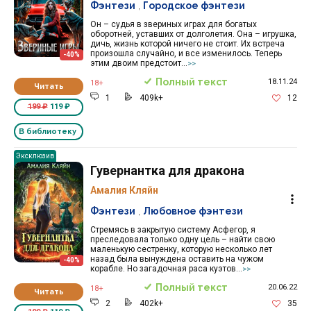
Фэнтези
,
Городское фэнтези
Он – судья в звериных играх для богатых
оборотней, уставших от долголетия. Она – игрушка,
дичь, жизнь которой ничего не стоит. Их встреча
произошла случайно, и все изменилось. Теперь
-40%
этим двоим предстоит...
>>
Полный текст
18.11.24
18+
Читать
1
409k+
12
199 ₽
119 ₽
В библиотеку
Эксклюзив
Гувернантка для дракона
Амалия Кляйн
Фэнтези
,
Любовное фэнтези
Стремясь в закрытую систему Асфегор, я
преследовала только одну цель – найти свою
маленькую сестренку, которую несколько лет
назад была вынуждена оставить на чужом
-40%
корабле. Но загадочная раса куэтов...
>>
Полный текст
20.06.22
18+
Читать
2
402k+
35