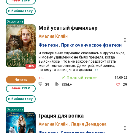
199 ₽
119 ₽
В библиотеку
Эксклюзив
Мой усатый фамильяр
Амалия Кляйн
Фэнтези
,
Приключенческое фэнтези
Я совершенно случайно оказалась в другом мире,
и моему удивлению не было предела, когда
выяснилось, что мне вскоре предстоит стать
женой темного князя. Димитрий, мой жених,
-40%
почему-то решил, что я должна...
>>
Полный текст
14.09.22
18+
Читать
39
336k+
29
199 ₽
119 ₽
В библиотеку
Эксклюзив
Грация для волка
Амалия Кляйн
,
Лидия Демидова
Фэнтези
,
Городское фэнтези