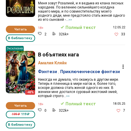
Меня зовут Розалией, и я ведьма из клана лесных
чародеев. По велению сильнейшего колдуна
нашего мира, и по совместительству моего
родного дяди, мне предстояло стать женой одного
из его сыновей -...
>>
Полный текст
12.05.22
18+
Читать
2
326k+
33
В библиотеку
Эксклюзив
В объятиях нага
Амалия Кляйн
Фэнтези
,
Приключенческое фэнтези
Никогда не думала, что окажусь в другом мире.
Теперь я пленница в мире нагов и, более того,
вскоре должна стать женой одного из них. В
женихи мне достался суровый жестокий змей,
-40%
который строго...
>>
Полный текст
18.05.25
18+
Читать
0
322k+
7
199 ₽
119 ₽
В библиотеку