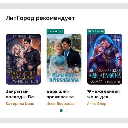
ЛитГород рекомендует
Эксклюзив
Эксклюзив
Закрытый
Барышня-
💔Нежеланная
колледж. Вера
приживалка
жена для
ищет тень
дракона.
Катерина Цвик
Инна Дворцова
Анна Флор
Развод
неизбежен