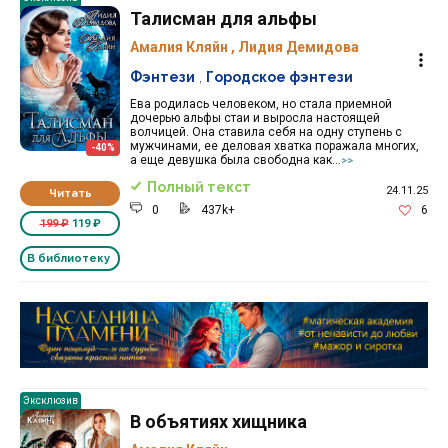
Талисман для альфы
Амалия Кляйн
,
Лидия Демидова
Фэнтези
,
Городское фэнтези
Ева родилась человеком, но стала приемной
дочерью альфы стаи и выросла настоящей
волчицей. Она ставила себя на одну ступень с
мужчинами, ее деловая хватка поражала многих,
-40%
а еще девушка была свободна как...
>>
Полный текст
24.11.25
Читать
0
437k+
6
199 ₽
119 ₽
В библиотеку
Реклама 16+ АО «ЛитГород»
Эксклюзив
В объятиях хищника