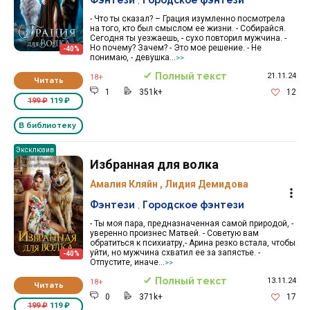
- Что ты сказал? – Грация изумленно посмотрела
на того, кто был смыслом ее жизни. - Собирайся.
Сегодня ты уезжаешь, - сухо повторил мужчина. -
Но почему? Зачем? - Это мое решение. - Не
-40%
понимаю, - девушка...
>>
Полный текст
21.11.24
18+
Читать
1
351k+
12
199 ₽
119 ₽
В библиотеку
Эксклюзив
Избранная для волка
Амалия Кляйн
,
Лидия Демидова
Фэнтези
,
Городское фэнтези
- Ты моя пара, предназначенная самой природой, -
уверенно произнес Матвей. - Советую вам
обратиться к психиатру,- Арина резко встала, чтобы
уйти, но мужчина схватил ее за запястье. -
-40%
Отпустите, иначе...
>>
Полный текст
13.11.24
18+
Читать
0
371k+
17
199 ₽
119 ₽