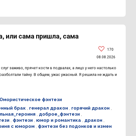
а, или сама пришла, сама
170
08.08.2026
слуг заживо, прячет кости в подвалах, а лицо у него настолько
разболтали тайну. В общем, ужас ужасный. Я решила не ждать и
Юмористическое фэнтези
нный брак
,
генерал дракон
,
горячий дракон
,
льная_героиня
,
доброе_фэнтези
,
тези
,
фэнтези
,
юмор и романтика
,
дракон
,
оиня с юмором
,
фэнтези без подонков и измен