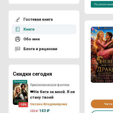
По умолчан
Гостевая книга
Книги
Обо мне
Блоги и рецензии
Скидки сегодня
Эксклюзив
Приключенческое фэнтези
👑Не беги за мной. Я не
стану твоей
Оксана Владимирова
Чита
-10%
143 ₽
159 ₽