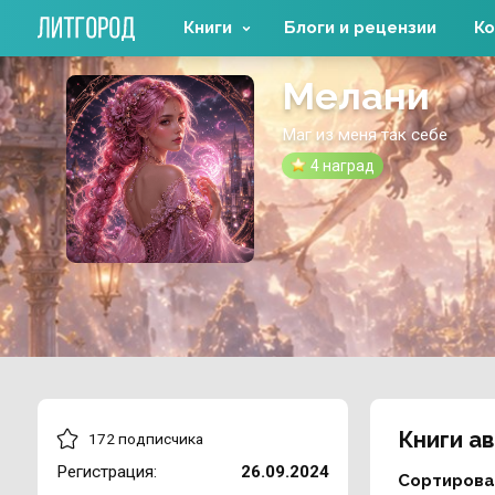
Книги
Блоги и рецензии
Ко
Мелани
Маг из меня так себе
4 наград
Книги а
172 подписчика
Регистрация:
26.09.2024
Сортирова