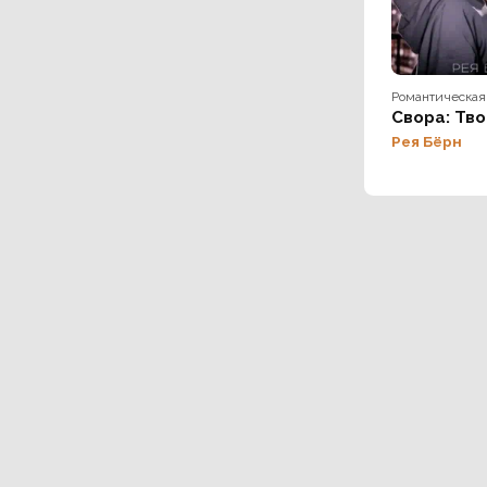
Романтическая
Свора: Тв
Рея Бёрн