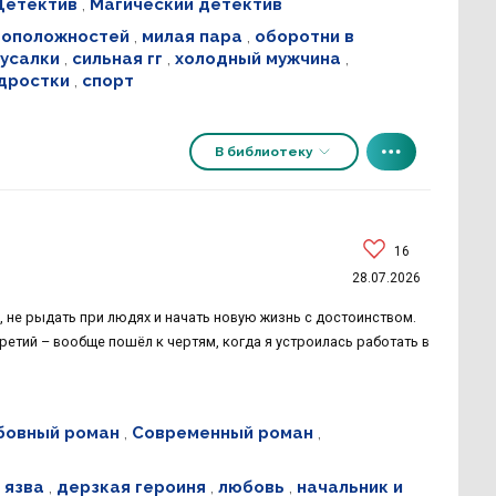
Детектив
,
Магический детектив
воположностей
,
милая пара
,
оборотни в
усалки
,
сильная гг
,
холодный мужчина
,
дростки
,
спорт
В библиотеку
16
28.07.2026
, не рыдать при людях и начать новую жизнь с достоинством.
Третий – вообще пошёл к чертям, когда я устроилась работать в
бовный роман
,
Современный роман
,
 язва
,
дерзкая героиня
,
любовь
,
начальник и