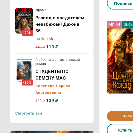
Подпис
Драма
Развод с предателем
неизбежен! Даже в
МИНИ
Экск
55...
-20%
Dark Colt
119 ₽
149 ₽
Любовно-фантастический
роман
СТУДЕНТЫ ПО
ОБМЕНУ МАС
-30%
Киселева Лариса
Анатольевна
139 ₽
199 ₽
Смотреть все
Чита
Купит