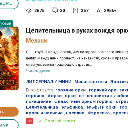
ка
139 ₽
2675
30
257
295k+
люзив
Целительница в руках вождя орк
Мелани
Он — грубый вождь орков, для которого она всего лишь т
цепях. Между ними пропасть из ненависти, крови и презр
опасную, всепоглощающую страсть,...
Читать далее
ЛИТСЕРИАЛ / МИНИ
,
Мини: фэнтези
,
Эротик
В тексте есть
горячие орки
,
горячий орк
,
зах
героиня
,
#орки
,
орки
,
от ненависти к любв
похищение
,
с властным орком горячо
,
стра
целительница
,
эльфийка
,
эльфы и орки
,
гор
ть
кровь и насилие
,
насилие
,
#эротика
,
эроти
Полный текст
18+
ь
59 ₽