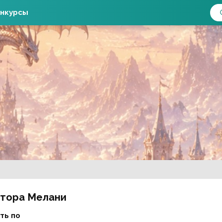
нкурсы
втора Мелани
ть по