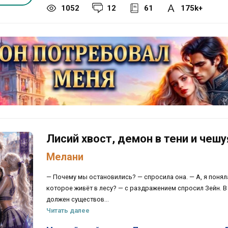
1052
12
61
175k+
Лисий хвост, демон в тени и чешу
Мелани
— Почему мы остановились? — спросила она. — А, я поняла
которое живёт в лесу? — с раздражением спросил Зейн. В 
должен существов...
Читать далее