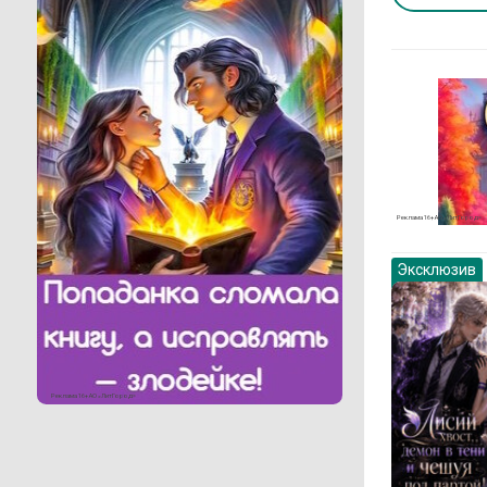
Реклама 16+ АО «ЛитГород»
Эксклюзив
Реклама 16+ АО «ЛитГород»