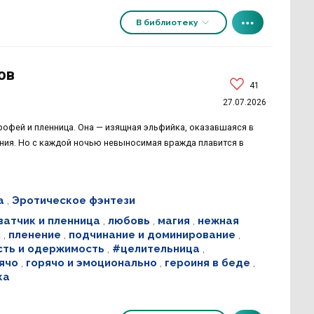
В библиотеку
ов
41
27.07.2026
рофей и пленница. Она — изящная эльфийка, оказавшаяся в
ения. Но с каждой ночью невыносимая вражда плавится в
а
,
Эротическое фэнтези
ватчик и пленница
,
любовь
,
магия
,
нежная
и
,
пленение
,
подчинание и доминирование
,
сть и одержимость
,
#целительница
,
ячо
,
горячо и эмоционально
,
героиня в беде
,
ка