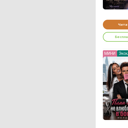
Чита
Беспл
МИНИ
Экск