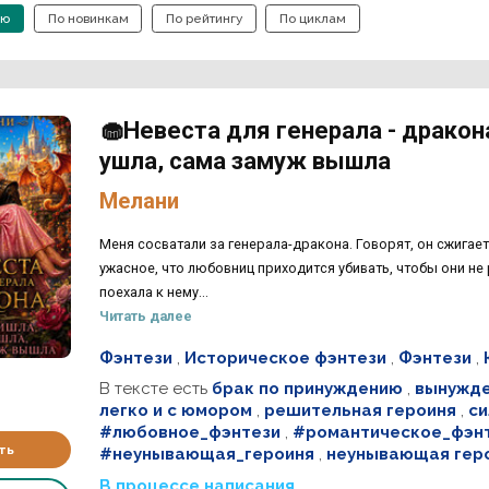
ию
По новинкам
По рейтингу
По циклам
🧁Невеста для генерала - дракон
ушла, сама замуж вышла
Мелани
Меня сосватали за генерала-дракона. Говорят, он сжигает 
ужасное, что любовниц приходится убивать, чтобы они не 
поехала к нему...
Читать далее
Фэнтези
,
Историческое фэнтези
,
Фэнтези
,
В тексте есть
брак по принуждению
,
вынужде
легко и с юмором
,
решительная героиня
,
си
#любовное_фэнтези
,
#романтическое_фэн
ть
#неунывающая_героиня
,
неунывающая гер
В процессе написания