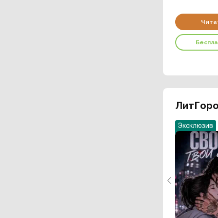
Чита
Беспл
ЛитГоро
Эксклюзив