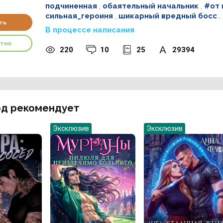
подчиненная
,
обаятельный начальник
,
#от 
сильная_героиня
,
шикарный вредный босс
,
ть
В процессе написания
атно
220
10
25
29394
д рекомендует
Эксклюзив
Эксклюзив