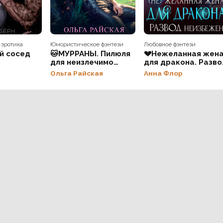
 эротика
Юмористическое фэнтези
Любовное фэнтези
ой сосед
🐱МУРРАНЫ. Пилюля
💔Нежеланная жен
для неизлечимо
для дракона. Разво
больного
неизбежен
Ольга Райская
Анна Флор