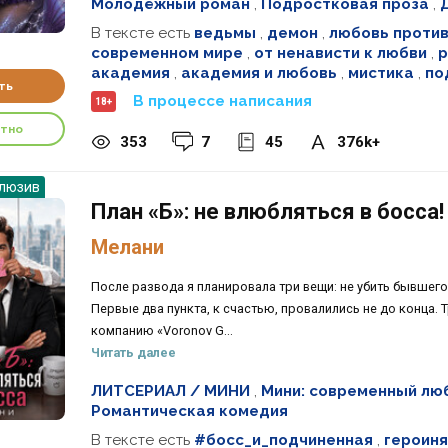
Молодёжный роман
,
Подростковая проза
,
В тексте есть
ведьмы
,
демон
,
любовь проти
современном мире
,
от ненависти к любви
,
р
академия
,
академия и любовь
,
мистика
,
по
ть
В процессе написания
18+
атно
353
7
45
376k+
люзив
План «Б»: не влюбляться в босса!
Мелани
После развода я планировала три вещи: не убить бывшего
Первые два пункта, к счастью, провалились не до конца. 
компанию «Voronov G...
Читать далее
ЛИТСЕРИАЛ / МИНИ
,
Мини: современный лю
Романтическая комедия
В тексте есть
#босс_и_подчиненная
,
героиня