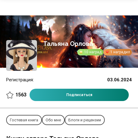
Тальяна Орлова
10 наград
1 наградил
Регистрация:
03.06.2024
1563
Подписаться
Гостевая книга
Обо мне
Блоги и рецензии