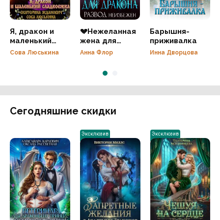
Я, дракон и
💔Нежеланная
Барышня-
маленький
жена для
приживалка
сладкоежка
дракона.
Сова Люськина
Анна Флор
Инна Дворцова
Развод
неизбежен
Сегодняшние скидки
Эксклюзив
Эксклюзив