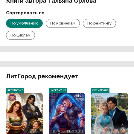
Книги автора Тальяна Орлова
Сортировать по
По умолчанию
По новинкам
По рейтингу
По циклам
ЛитГород рекомендует
Эксклюзив
Эксклюзив
Эксклюзив