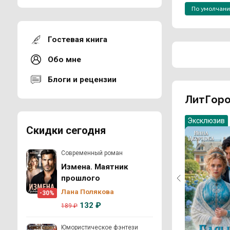
По умолчан
Гостевая книга
Обо мне
Блоги и рецензии
ЛитГоро
Эксклюзив
Скидки сегодня
Современный роман
Измена. Маятник
прошлого
Лана Полякова
-30%
132 ₽
189 ₽
Юмористическое фэнтези