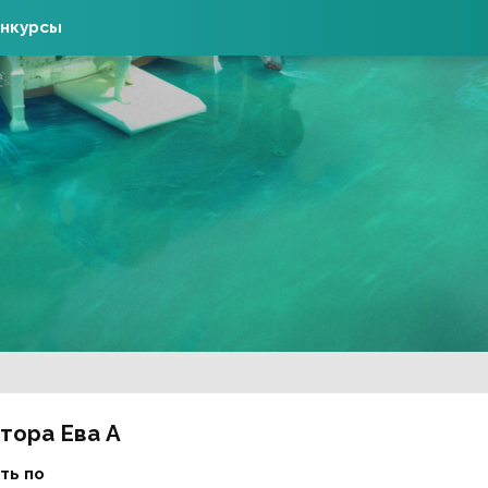
нкурсы
втора Ева А
ть по