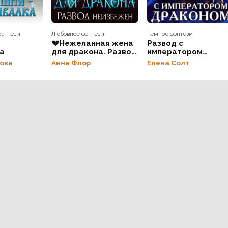
фэнтези
Любовное фэнтези
Темное фэнтези
💔Нежеланная жена
Развод с
а
для дракона. Развод
императором
неизбежен
драконом
ова
Анна Флор
Елена Солт