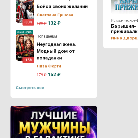
Бойся своих желаний
Светлана Ершова
Историческое 
-30%
132 ₽
189 ₽
Барышня-
приживалк
Эксклюзив
Попаданцы
Инна Дворц
Неугодная жена.
Модный дом от
попаданки
-15%
Лиза Форти
152 ₽
179 ₽
Смотреть все