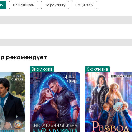
ию
По новинкам
По рейтингу
По циклам
д рекомендует
Эксклюзив
Эксклюзив