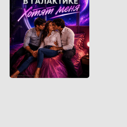
Реклама 16+ АО «ЛитГород»