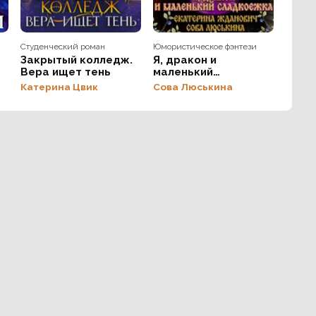
Студенческий роман
Юмористическое фэнтези
Закрытый колледж.
Я, дракон и
Вера ищет тень
маленький
сладкоежка
Катерина Цвик
Сова Люськина