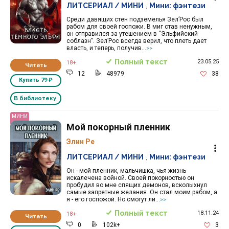
ЛИТСЕРИАЛ / МИНИ
,
Мини: фэнтези
Среди давящих стен подземелья Зел’Рос был
рабом для своей госпожи. В миг став ненужным,
он отправился за утешением в “Эльфийский
соблазн”. Зел’Рос всегда верил, что плеть дает
власть, и теперь, получив...
>>
Полный текст
23.05.25
18+
Читать
12
48979
38
Купить
79 ₽
В библиотеку
МИНИ
Мой покорный пленник
Элин Ре
ЛИТСЕРИАЛ / МИНИ
,
Мини: фэнтези
Он - мой пленник, мальчишка, чья жизнь
искалечена войной. Своей покорностью он
пробудил во мне спящих демонов, всколыхнул
самые запретные желания. Он стал моим рабом, а
я - его госпожой. Но смогут ли...
>>
Полный текст
18.11.24
18+
Читать
0
102k+
3