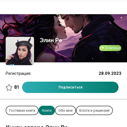
Элин Ре
2 наград
Регистрация:
28.09.2023
81
Подписаться
Гостевая книга
Книги
Обо мне
Блоги и рецензии