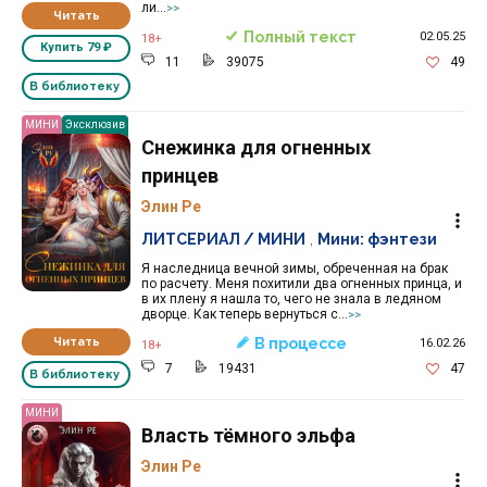
ли...
>>
Читать
Полный текст
02.05.25
18+
Купить
79 ₽
11
39075
49
В библиотеку
МИНИ
Эксклюзив
Снежинка для огненных
принцев
Элин Ре
ЛИТСЕРИАЛ / МИНИ
,
Мини: фэнтези
Я наследница вечной зимы, обреченная на брак
по расчету. Меня похитили два огненных принца, и
в их плену я нашла то, чего не знала в ледяном
дворце. Как теперь вернуться с...
>>
Читать
В процессе
16.02.26
18+
7
19431
47
В библиотеку
МИНИ
Власть тёмного эльфа
Элин Ре