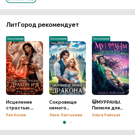
ЛитГород рекомендует
Эксклюзив
Эксклюзив
Эксклюзив
Исцеление
Сокровище
🐱МУРРАНЫ.
страстью.
немого
Пилюля для
Дракон и я
дракона
неизлечимо
Рия Косма
Лека Лактысева
Ольга Райская
больного