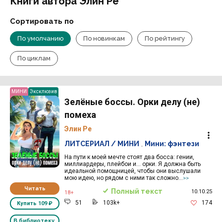
Книги автора Элин Ре
Сортировать по
По умолчанию
По новинкам
По рейтингу
По циклам
МИНИ
Эксклюзив
Зелёные боссы. Орки делу (не)
помеха
Элин Ре
ЛИТСЕРИАЛ / МИНИ
,
Мини: фэнтези
На пути к моей мечте стоят два босса: гении,
миллиардеры, плейбои и… орки. Я должна быть
идеальной помощницей, чтобы они выслушали
мою идею, но рядом с ними так сложно...
>>
Читать
Полный текст
10.10.25
18+
51
103k+
174
Купить
109 ₽
В библиотеку