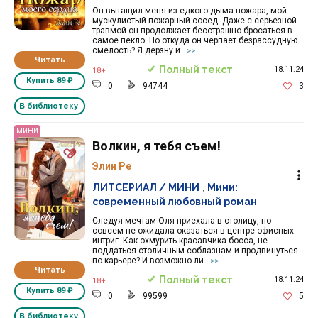
Он вытащил меня из едкого дыма пожара, мой
мускулистый пожарный-сосед. Даже с серьезной
травмой он продолжает бесстрашно бросаться в
самое пекло. Но откуда он черпает безрассудную
смелость? Я дерзну и...
>>
Читать
Полный текст
18.11.24
18+
Купить
89 ₽
0
94744
3
В библиотеку
МИНИ
Волкин, я тебя съем!
Элин Ре
ЛИТСЕРИАЛ / МИНИ
,
Мини:
современный любовный роман
Следуя мечтам Оля приехала в столицу, но
совсем не ожидала оказаться в центре офисных
интриг. Как охмурить красавчика-босса, не
поддаться столичным соблазнам и продвинуться
по карьере? И возможно ли...
>>
Читать
Полный текст
18.11.24
18+
Купить
89 ₽
0
99599
5
В библиотеку