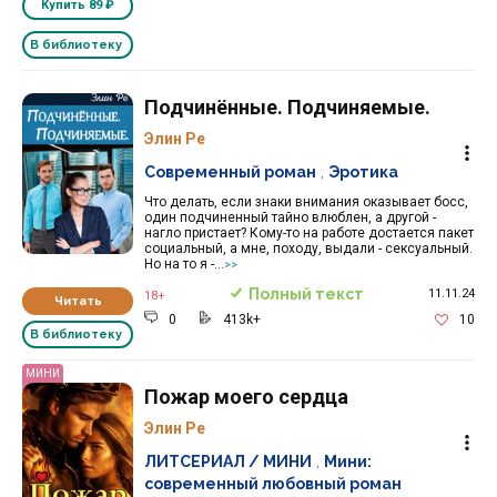
Купить
89 ₽
В библиотеку
Подчинённые. Подчиняемые.
Элин Ре
Современный роман
,
Эротика
Что делать, если знаки внимания оказывает босс,
один подчиненный тайно влюблен, а другой -
нагло пристает? Кому-то на работе достается пакет
социальный, а мне, походу, выдали - сексуальный.
Но на то я -...
>>
Полный текст
11.11.24
18+
Читать
0
413k+
10
В библиотеку
МИНИ
Пожар моего сердца
Элин Ре
ЛИТСЕРИАЛ / МИНИ
,
Мини:
современный любовный роман