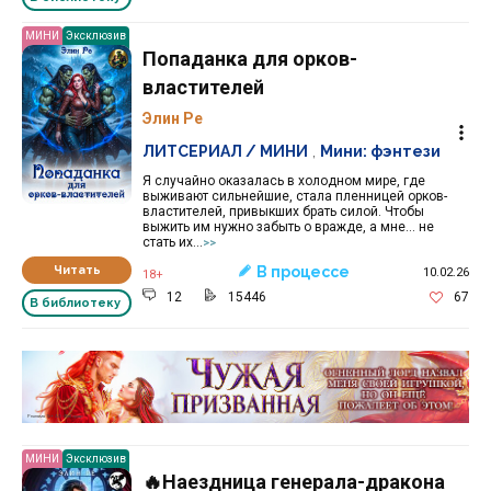
МИНИ
Эксклюзив
Попаданка для орков-
властителей
Элин Ре
ЛИТСЕРИАЛ / МИНИ
,
Мини: фэнтези
Я случайно оказалась в холодном мире, где
выживают сильнейшие, стала пленницей орков-
властителей, привыкших брать силой. Чтобы
выжить им нужно забыть о вражде, а мне… не
стать их...
>>
Читать
В процессе
10.02.26
18+
12
15446
67
В библиотеку
Реклама 16+ АО «ЛитГород»
МИНИ
Эксклюзив
🔥Наездница генерала-дракона