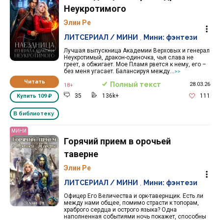
Неукротимого
Элин Ре
ЛИТСЕРИАЛ / МИНИ
,
Мини: фэнтези
Лучшая выпускница Академии Верховых и генерал
Неукротимый, дракон-одиночка, чья слава не
греет, а обжигает. Мое Пламя рвется к нему, его –
без меня угасает. Балансируя между...
>>
Читать
Полный текст
28.03.26
18+
35
136k+
111
Купить
109 ₽
В библиотеку
МИНИ
Горячий прием в орочьей
таверне
Элин Ре
ЛИТСЕРИАЛ / МИНИ
,
Мини: фэнтези
Офицер Его Величества и орк-тавернщик. Есть ли
между нами общее, помимо страсти к топорам,
храброго сердца и острого языка? Одна
наполненная событиями ночь покажет, способны