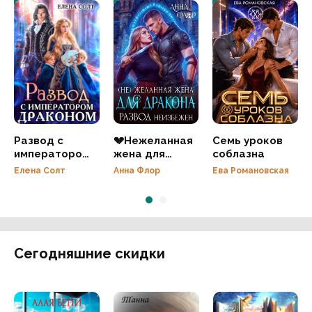
Развод с
💔Нежеланная
Семь уроков
императором
жена для
соблазна
драконом
дракона.
Елена Солт
Анна Флор
Ева Романовская
Развод
неизбежен
Сегодняшние скидки