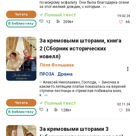
по мокрому асфальту. Она была благодарна осени
за этот мелкий дождик, с которым...
>>
Читать
Полный текст
19.02.24
12
209k+
66
В библиотеку
За кремовыми шторами, книга
2 (Сборник исторических
новелл)
Лёля Фольшина
ПРОЗА
,
Драма
– Алексей Николаевич, Господи, – Зиночка в
каком-то летящем платье показалась на верхней
ступени лестницы и стремглав побежала вниз,
к...
>>
Читать
Полный текст
02.11.24
3
128k+
59
В библиотеку
За кремовыми шторами 3