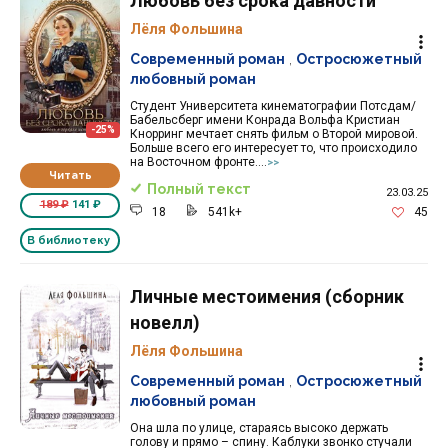
Любовь без срока давности
Лёля Фольшина
Современный роман
,
Остросюжетный
любовный роман
Студент Университета кинематографии Потсдам/
Бабельсберг имени Конрада Вольфа Кристиан
-25%
Кнорринг мечтает снять фильм о Второй мировой.
Больше всего его интересует то, что происходило
на Восточном фронте....
>>
Читать
Полный текст
23.03.25
189 ₽
141 ₽
18
541k+
45
В библиотеку
Личные местоимения (сборник
новелл)
Лёля Фольшина
Современный роман
,
Остросюжетный
любовный роман
Она шла по улице, стараясь высоко держать
голову и прямо – спину. Каблуки звонко стучали