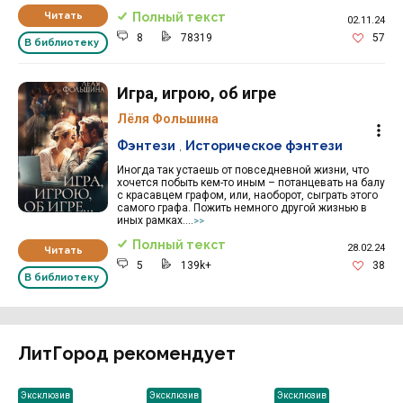
Читать
Полный текст
02.11.24
8
78319
57
В библиотеку
Игра, игрою, об игре
Лёля Фольшина
Фэнтези
,
Историческое фэнтези
Иногда так устаешь от повседневной жизни, что
хочется побыть кем-то иным – потанцевать на балу
с красавцем графом, или, наоборот, сыграть этого
самого графа. Пожить немного другой жизнью в
иных рамках....
>>
Полный текст
28.02.24
Читать
5
139k+
38
В библиотеку
ЛитГород рекомендует
Эксклюзив
Эксклюзив
Эксклюзив