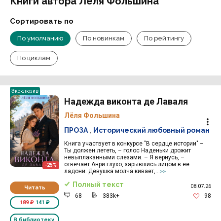
Книги автора Лёля Фольшина
Сортировать по
По умолчанию
По новинкам
По рейтингу
По циклам
Эксклюзив
Надежда виконта де Лаваля
Лёля Фольшина
ПРОЗА
,
Исторический любовный роман
Книга участвует в конкурсе "В сердце истории" –
Ты должен лететь, – голос Наденьки дрожит
невыплаканными слезами. – Я вернусь, –
отвечает Анри глухо, зарывшись лицом в ее
-25%
ладони. Девушка молча кивает,...
>>
Полный текст
08.07.26
Читать
68
383k+
98
189 ₽
141 ₽
В библиотеку