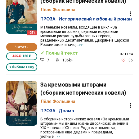
(сборник исторических новелл)
Лёля Фольшина
ПРОЗА
,
Исторический любовный роман
Маленькие новеллы, входящие в цикл «За
кремовыми шторами», скупыми искусными
-25%
мазками рисуют судьбы разных героев,
разделенных десятилетиями. Дворяне в царской
России жили иначе,...
>>
Читать
Полный текст
07.11.24
169 ₽
126 ₽
7
136k+
36
В библиотеку
За кремовыми шторами
(сборник исторических новелл)
Лёля Фольшина
ПРОЗА
,
Драма
В сборнике исторических новелл «За кремовыми
шторами» мы видим жизнь дворянских имений в
XIX – начале XX века. Родовые поместья,
построенные еще дедами и прадедами,
уютные...
>>