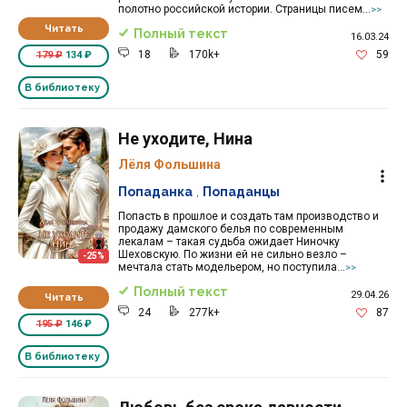
полотно российской истории. Страницы писем...
>>
Читать
Полный текст
16.03.24
18
170k+
59
179 ₽
134 ₽
В библиотеку
Не уходите, Нина
Лёля Фольшина
Попаданка
,
Попаданцы
Попасть в прошлое и создать там производство и
продажу дамского белья по современным
лекалам – такая судьба ожидает Ниночку
Шеховскую. По жизни ей не сильно везло –
-25%
мечтала стать модельером, но поступила...
>>
Полный текст
29.04.26
Читать
24
277k+
87
195 ₽
146 ₽
В библиотеку