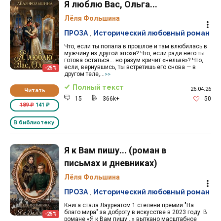
Я люблю Вас, Ольга...
Лёля Фольшина
ПРОЗА
,
Исторический любовный роман
Что, если ты попала в прошлое и там влюбилась в
мужчину из другой эпохи? Что, если ради него ты
готова остаться… но разум кричит «нельзя»? Что,
если, вернувшись, ты встретишь его снова — в
-25%
другом теле,...
>>
Полный текст
26.04.26
Читать
15
366k+
50
189 ₽
141 ₽
В библиотеку
Я к Вам пишу... (роман в
письмах и дневниках)
Лёля Фольшина
ПРОЗА
,
Исторический любовный роман
Книга стала Лауреатом 1 степени премии "На
благо мира" за доброту в искусстве в 2023 году. В
-25%
романе «Я к Вам пишу…» выткано масштабное