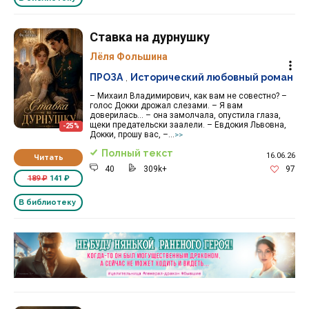
Ставка на дурнушку
Лёля Фольшина
ПРОЗА
,
Исторический любовный роман
– Михаил Владимирович, как вам не совестно? –
голос Докки дрожал слезами. – Я вам
доверилась… – она замолчала, опустила глаза,
щеки предательски заалели. – Евдокия Львовна,
-25%
Докки, прошу вас, –...
>>
Полный текст
16.06.26
Читать
40
309k+
97
189 ₽
141 ₽
В библиотеку
Реклама 16+ АО «ЛитГород»