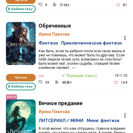
Читать
9
316k+
81
В библиотеку
Обреченные
Ирина Павлова
Фэнтези
,
Приключенческое фэнтези
Как быть, если ты рабыня почти всю свою жизнь и
уже не помнишь, что может быть по-другому. Если
тебя лишили твоей сути, возможно ли спастись?
Быть может маг, волею судьбы, ставший твоим
хозяином сможет...
>>
Полный текст
18.11.23
18+
Читать
39
484k+
164
В библиотеку
МИНИ
Вечное предание
Ирина Павлова
ЛИТСЕРИАЛ / МИНИ
,
Мини: фэнтези
В этой жизни, что нам отпущена, главное вовремя
понять, что важно на самом деле. А поняв, беречь