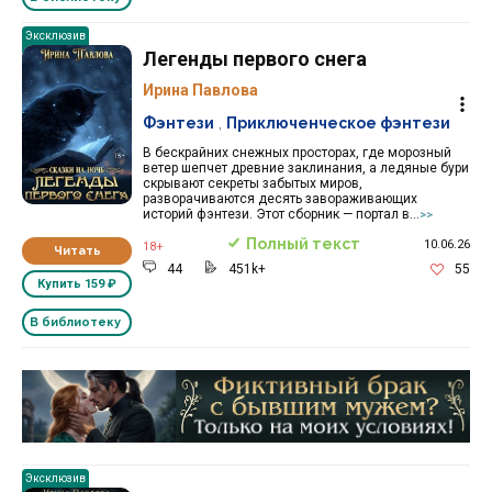
Эксклюзив
Легенды первого снега
Ирина Павлова
Фэнтези
,
Приключенческое фэнтези
В бескрайних снежных просторах, где морозный
ветер шепчет древние заклинания, а ледяные бури
скрывают секреты забытых миров,
разворачиваются десять завораживающих
историй фэнтези. Этот сборник — портал в...
>>
Полный текст
10.06.26
18+
Читать
44
451k+
55
Купить
159 ₽
В библиотеку
Реклама 16+ АО «ЛитГород»
Эксклюзив