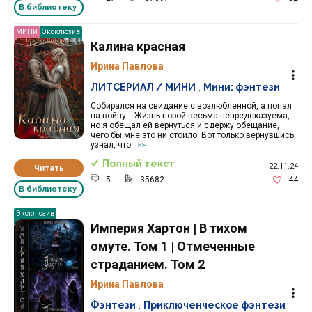
В библиотеку
МИНИ
Эксклюзив
Калина красная
Ирина Павлова
ЛИТСЕРИАЛ / МИНИ
,
Мини: фэнтези
Собирался на свидание с возлюбленной, а попал
на войну… Жизнь порой весьма непредсказуема,
но я обещал ей вернуться и сдержу обещание,
чего бы мне это ни стоило. Вот только вернувшись,
узнал, что...
>>
Полный текст
22.11.24
Читать
5
35682
44
В библиотеку
Эксклюзив
Империя Хартон | В тихом
омуте. Том 1 | Отмеченные
страданием. Том 2
Ирина Павлова
Фэнтези
,
Приключенческое фэнтези