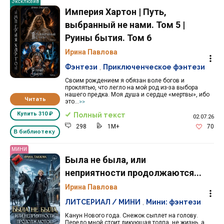
Эксклюзив
Империя Хартон | Путь,
выбранный не нами. Том 5 |
Руины бытия. Том 6
Ирина Павлова
Фэнтези
,
Приключенческое фэнтези
Своим рождением я обязан воле богов и
проклятью, что легло на мой род из-за выбора
нашего предка. Моя душа и сердце «мертвы», ибо
Читать
это...
>>
Купить
310 ₽
Полный текст
02.07.26
298
1M+
70
В библиотеку
МИНИ
Была не была, или
неприятности продолжаются...
Ирина Павлова
ЛИТСЕРИАЛ / МИНИ
,
Мини: фэнтези
Канун Нового года. Снежок сыплет на голову.
Передо мной стоит ликующая толпа, не жизнь, а