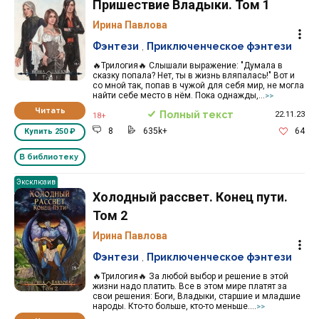
Пришествие Владыки. Том 1
Ирина Павлова
Фэнтези
,
Приключенческое фэнтези
🔥Трилогия🔥 Слышали выражение: "Думала в
сказку попала? Нет, ты в жизнь вляпалась!" Вот и
со мной так, попав в чужой для себя мир, не могла
найти себе место в нём. Пока однажды,...
>>
Читать
Полный текст
22.11.23
18+
8
635k+
64
Купить
250 ₽
В библиотеку
Эксклюзив
Холодный рассвет. Конец пути.
Том 2
Ирина Павлова
Фэнтези
,
Приключенческое фэнтези
🔥Трилогия🔥 За любой выбор и решение в этой
жизни надо платить. Все в этом мире платят за
свои решения: Боги, Владыки, старшие и младшие
народы. Кто-то больше, кто-то меньше....
>>