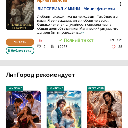
Ирина Павлова
ЛИТСЕРИАЛ / МИНИ
,
Мини: фэнтези
Любовь приходит, когда не ждёшь... Так было и с
нами. Я её не ждала, он в любовь не верил.
Однако нелепая случайность связала нас, а
общая цель объединила. Магический ритуал, что
должен быть проведён в...
>>
Полный текст
09.07.25
18+
Читать
9
19936
38
В библиотеку
ЛитГород рекомендует
Эксклюзив
Эксклюзив
Эксклюзив