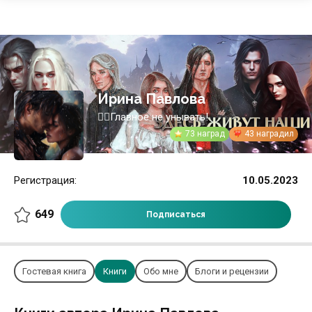
Ирина Павлова
🧙‍♀️Главное не унывать!
73 наград
43 наградил
Регистрация:
10.05.2023
649
Подписаться
Гостевая книга
Книги
Обо мне
Блоги и рецензии