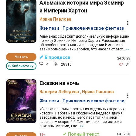
Альманах истории мира Земиир
и Империи Хартон
Ирина Павлова
Фэнтези
,
Приключенческое фэнтези
Альманах содержит дополнительную информацию
по миру Земиир и Империи Хартон. Рассказывая
об особенностях магии, зарождении Империи и
взаимоотношениях народов, что населяют этот...
>>
Читать
В процессе
24.08.25
4
28316
31
В библиотеку
Сказки на ночь
Валерия Лебедева
,
Ирина Павлова
Фэнтези
,
Приключенческое фэнтези
«Сказки на ночь» состоит из отдельных коротких
историй. Работа над сборником ведётся двумя
авторами, но из-под чьего пера тот или иной
рассказ — секрет ^_^. Тематически все истории
связаны мирами, где...
>>
Полный текст
04.12.25
18+