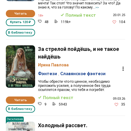
мечта! Так стоп! Что значит повесить? За что? Да
знаю я, что за голову! По какому...
>>
Читать
Полный текст
20.01.25
18+
48
119k+
104
Купить
120 ₽
В библиотеку
За стрелой пойдёшь, и не такое
найдёшь
Ирина Павлова
Фэнтези
,
Славянское фэнтези
Чтобы обрести что-то ценное, необходимо
приложить усилия, а полученное без труда
осыплется прахом, что тебя и погребёт.
Полный текст
09.03.26
Читать
9
5943
35
В библиотеку
Эксклюзив
Холодный рассвет.