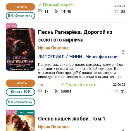
Полный текст
17.04.24
Читать
11
14140
83
В библиотеку
МИНИ
Песнь Рагнарёка. Дорогой из
золотого кирпича
Ирина Павлова
ЛИТСЕРИАЛ / МИНИ
,
Мини: фэнтези
Получил задание, согласно которому должен был
доставить нового врача в штаб рейнджеров. Вот
что может быть проще?! Однако неприятности
никогда не спрашивают вовремя они или нет....
>>
Читать
Полный текст
22.06.25
18+
17
60084
31
Купить
80 ₽
В библиотеку
МИНИ
Эксклюзив
Осень нашей любви. Том 1
Ирина Павлова