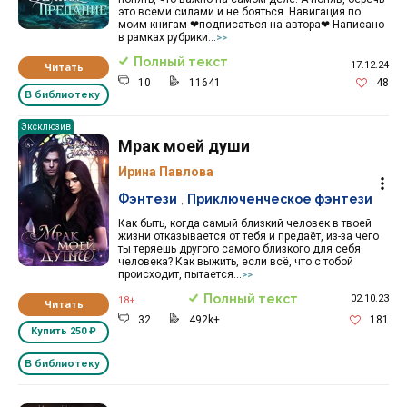
это всеми силами и не бояться. Навигация по
моим книгам ❤подписаться на автора❤ Написано
в рамках рубрики...
>>
Полный текст
17.12.24
Читать
10
11641
48
В библиотеку
Эксклюзив
Мрак моей души
Ирина Павлова
Фэнтези
,
Приключенческое фэнтези
Как быть, когда самый близкий человек в твоей
жизни отказывается от тебя и предаёт, из-за чего
ты теряешь другого самого близкого для себя
человека? Как выжить, если всё, что с тобой
происходит, пытается...
>>
Полный текст
02.10.23
18+
Читать
32
492k+
181
Купить
250 ₽
В библиотеку