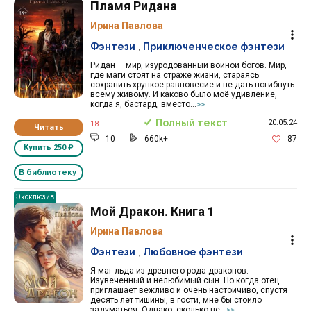
Пламя Ридана
Ирина Павлова
Фэнтези
,
Приключенческое фэнтези
Ридан — мир, изуродованный войной богов. Мир,
где маги стоят на страже жизни, стараясь
сохранить хрупкое равновесие и не дать погибнуть
всему живому. И каково было моё удивление,
когда я, бастард, вместо...
>>
Полный текст
20.05.24
18+
Читать
10
660k+
87
Купить
250 ₽
В библиотеку
Эксклюзив
Мой Дракон. Книга 1
Ирина Павлова
Фэнтези
,
Любовное фэнтези
Я маг льда из древнего рода драконов.
Изувеченный и нелюбимый сын. Но когда отец
приглашает вежливо и очень настойчиво, спустя
десять лет тишины, в гости, мне бы стоило
задуматься. Однако, сколько не...
>>