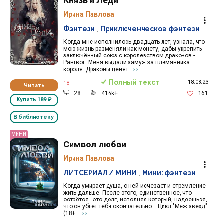
Князь и Леди
Ирина Павлова
Фэнтези
,
Приключенческое фэнтези
Когда мне исполнилось двадцать лет, узнала, что
мою жизнь разменяли как монету, дабы укрепить
заключённый союз с королевством драконов -
Рантвог. Меня выдали замуж за племянника
короля. Драконы ценят...
>>
Полный текст
18.08.23
18+
Читать
28
416k+
161
Купить
189 ₽
В библиотеку
МИНИ
Символ любви
Ирина Павлова
ЛИТСЕРИАЛ / МИНИ
,
Мини: фэнтези
Когда умирает душа, с ней исчезает и стремление
жить дальше. После этого, единственное, что
остаётся - это долг, исполняя который, надеешься,
что он убьёт тебя окончательно... Цикл "Меж звёзд"
(18+:...
>>