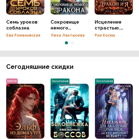
Семь уроков
Сокровище
Исцеление
соблазна
немого
страстью.
дракона
Дракон и я
Ева Романовская
Лека Лактысева
Рия Косма
Сегодняшние скидки
МИНИ
Эксклюзив
Эксклюзив