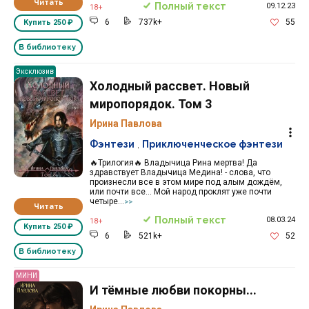
Читать
Полный текст
09.12.23
18+
6
737k+
55
Купить
250 ₽
В библиотеку
Эксклюзив
Холодный рассвет. Новый
миропорядок. Том 3
Ирина Павлова
Фэнтези
,
Приключенческое фэнтези
🔥Трилогия🔥 Владычица Рина мертва! Да
здравствует Владычица Медина! - слова, что
произнесли все в этом мире под алым дождём,
или почти все… Мой народ проклят уже почти
четыре...
>>
Читать
Полный текст
08.03.24
18+
Купить
250 ₽
6
521k+
52
В библиотеку
МИНИ
И тёмные любви покорны...