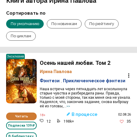
Книги автора Ирина Павлова
Сортировать по
По умолчанию
По новинкам
По рейтингу
По циклам
Эксклюзив
Осень нашей любви. Том 2
Ирина Павлова
Фэнтези
,
Приключенческое фэнтези
Наша встреча через пятнадцать лет всколыхнула
старые чувства и разбередила раны. Правда,
только с моей стороны, так как меня она не узнала.
Надеялся, что, закончив задание, снова выброшу
её из головы,...
>>
В процессе
02.08.26
18+
Читать
12
198k+
35
Подписка
139 ₽
В библиотеку