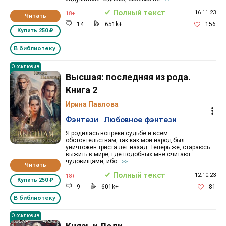
Полный текст
16.11.23
18+
Читать
14
651k+
156
Купить
250 ₽
В библиотеку
Эксклюзив
Высшая: последняя из рода.
Книга 2
Ирина Павлова
Фэнтези
,
Любовное фэнтези
Я родилась вопреки судьбе и всем
обстоятельствам, так как мой народ был
уничтожен триста лет назад. Теперь же, стараюсь
выжить в мире, где подобных мне считают
чудовищами, ибо...
>>
Читать
Полный текст
12.10.23
18+
Купить
250 ₽
9
601k+
81
В библиотеку
Эксклюзив