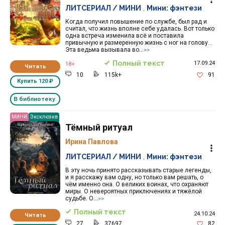
ЛИТСЕРИАЛ / МИНИ
,
Мини: фэнтези
Когда получил повышение по службе, был рад и
считал, что жизнь вполне себе удалась. Вот только
одна встреча изменила всё и поставила
привычную и размеренную жизнь с ног на голову…
Эта ведьма вызывала во...
>>
Полный текст
17.09.24
18+
Читать
10
115k+
91
Купить
120 ₽
В библиотеку
МИНИ
Эксклюзив
Тёмный ритуал
Ирина Павлова
ЛИТСЕРИАЛ / МИНИ
,
Мини: фэнтези
В эту ночь принято рассказывать старые легенды,
и я расскажу вам одну, но только вам решать, о
чём именно она. О великих воинах, что охраняют
миры. О невероятных приключениях и тяжёлой
судьбе. О...
>>
Полный текст
24.10.24
Читать
27
37697
82