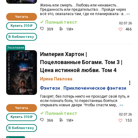
Жизнь или смерть... Любовь или ненависть...
Преданность или предательство... Пройдя через
всё это, оказалась там, где не планировала - в...
>>
Читать
Полный текст
02.07.26
Купить
310 ₽
309
1M+
466
В библиотеку
Эксклюзив
Империя Хартон |
Поцелованные Богами. Том 3 |
Цена истинной любви. Том 4
Ирина Павлова
Фэнтези
,
Приключенческое фэнтези
Говорят, без потерь никто не проходит свой путь, и
если познать боль, то перестанешь бояться
открывать новые двери. Чтобы спасти мир,...
>>
Читать
Полный текст
02.07.26
Купить
310 ₽
366
1M+
153
В библиотеку