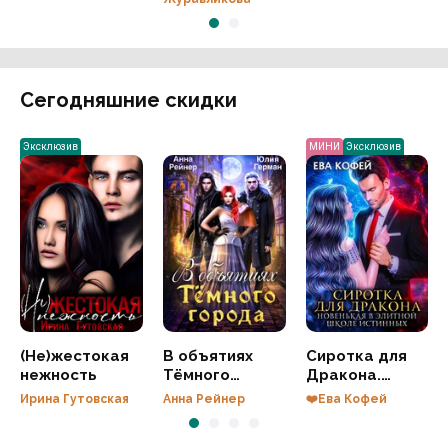
Сегодняшние скидки
Эксклюзив
МИНИ
Эксклюзив
(Не)жестокая
В объятиях
Сиротка для
нежность
Тёмного
Дракона.
города
Новенькая в
Ирина Гутовская
Анна Рейнер
❤️Ева Кофей
Элитной Школе
Истинных