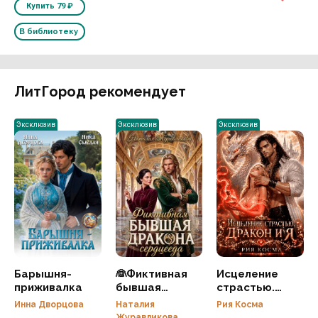
Купить
79 ₽
В библиотеку
ЛитГород рекомендует
Эксклюзив
Эксклюзив
Эксклюзив
Барышня-
👰Фиктивная
Исцеление
приживалка
бывшая
страстью.
дракона-
Дракон и я
Инна Дворцова
Наталия
Рия Косма
сердцееда
Журавликова