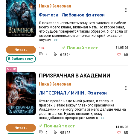
Ника Железная
Фэнтези
,
Любовное фэнтези
Я поклялась отомстить тому, кто виновен в гибели
всего моего клана, включая мать. Но кто же знал,
что судьба повернется таким образом. Я спасла от
смерти маленького волчонка, который оказался
внуком...
>>
Полный текст
31.05.26
18+
Читать
4
64894
60
В библиотеку
МИНИ
ПРИЗРАЧНАЯ В АКАДЕМИИ
Ника Железная
ЛИТСЕРИАЛ / МИНИ
,
Фэнтези
Кто-то провёл надо мной ритуал, и теперь я
призрак. Летаю вокруг главного красавчика
Академии и не могу отойти от него дальше чем на
десять шагов. Нужно выяснить, кому
понадобилось превращать меня в...
>>
Полный текст
14.06.26
Читать
9
95125
85