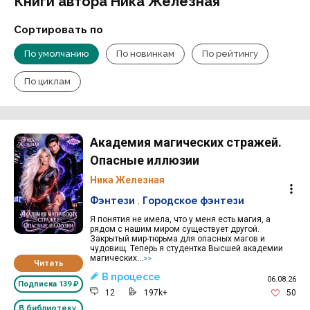
Книги автора Ника Железная
Сортировать по
По умолчанию
По новинкам
По рейтингу
По циклам
Академия магических стражей.
Опасные иллюзии
Ника Железная
Фэнтези
,
Городское фэнтези
Я понятия не имела, что у меня есть магия, а
рядом с нашим миром существует другой.
Закрытый мир-тюрьма для опасных магов и
чудовищ. Теперь я студентка Высшей академии
магических...
>>
Читать
В процессе
06.08.26
Подписка
139 ₽
12
197k+
50
В библиотеку