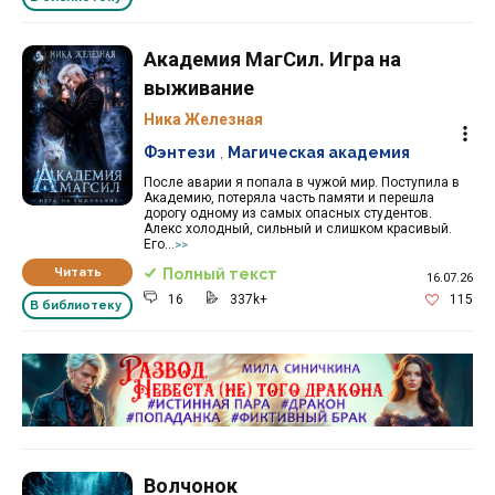
Академия МагСил. Игра на
выживание
Ника Железная
Фэнтези
,
Магическая академия
После аварии я попала в чужой мир. Поступила в
Академию, потеряла часть памяти и перешла
дорогу одному из самых опасных студентов.
Алекс холодный, сильный и слишком красивый.
Его...
>>
Читать
Полный текст
16.07.26
16
337k+
115
В библиотеку
Реклама 16+ АО «ЛитГород»
Волчонок