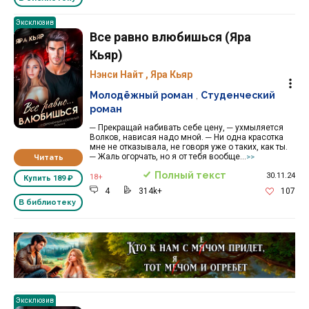
Эксклюзив
Все равно влюбишься (Яра
Кьяр)
Нэнси Найт
,
Яра Кьяр
Молодёжный роман
,
Студенческий
роман
─ Прекращай набивать себе цену, ─ ухмыляется
Волков, нависая надо мной. ─ Ни одна красотка
мне не отказывала, не говоря уже о таких, как ты.
─ Жаль огорчать, но я от тебя вообще...
Читать
>>
Полный текст
30.11.24
18+
Купить
189 ₽
4
314k+
107
В библиотеку
Реклама 16+ АО «ЛитГород»
Эксклюзив