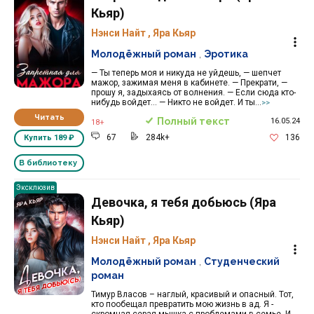
Кьяр)
Нэнси Найт
,
Яра Кьяр
Молодёжный роман
,
Эротика
— Ты теперь моя и никуда не уйдешь, — шепчет
мажор, зажимая меня в кабинете. — Прекрати, —
прошу я, задыхаясь от волнения. — Если сюда кто-
нибудь войдет… — Никто не войдет. И ты...
>>
Читать
Полный текст
16.05.24
18+
67
284k+
136
Купить
189 ₽
В библиотеку
Эксклюзив
Девочка, я тебя добьюсь (Яра
Кьяр)
Нэнси Найт
,
Яра Кьяр
Молодёжный роман
,
Студенческий
роман
Тимур Власов – наглый, красивый и опасный. Тот,
кто пообещал превратить мою жизнь в ад. Я -
скромная серая мышка с проблемами в семье. И