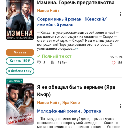
Измена. Горечь предательства
Нэнси Найт
Современный роман
,
Женский/
семейный роман
─ Когда ты уже расскажешь своей жене о нас? ─
раздается голос подруги из спальни. ─ Скоро, ─
отвечает мой муж. ─ Скоро?! Наш малыш уже вот-
вот родится! Пора уже решать этот вопрос… От
услышанного сердце...
>>
Читать
Полный текст
25.05.24
Купить
189 ₽
5
313k+
56
В библиотеку
Эксклюзив
Я не обещал быть верным (Яра
Кьяр)
Нэнси Найт
,
Яра Кьяр
Молодёжный роман
,
Эротика
─ Ты никуда от меня не уйдешь, ─ рычит муж и
отшвыривает в сторону мой чемодан. ─ Хватит с
меня этого унижения, ─ шиплю в ответ. ─ Уже все