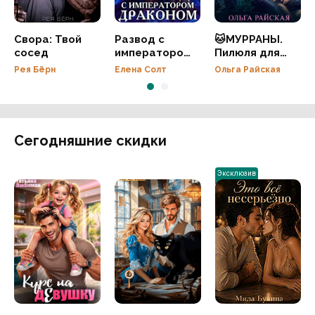
Свора: Твой
Развод с
🐱МУРРАНЫ.
сосед
императором
Пилюля для
драконом
неизлечимо
Рея Бёрн
Елена Солт
Ольга Райская
больного
Сегодняшние скидки
Эксклюзив