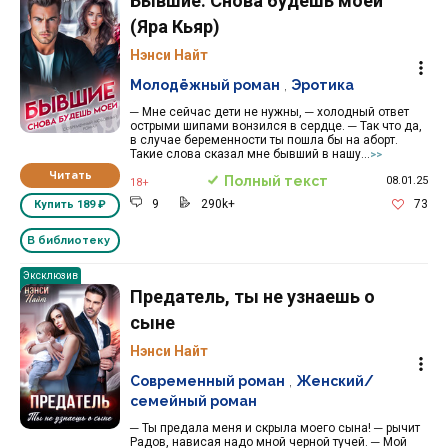
Бывшие. Снова будешь моей
(Яра Кьяр)
Нэнси Найт
Молодёжный роман
,
Эротика
─ Мне сейчас дети не нужны, ─ холодный ответ
острыми шипами вонзился в сердце. ─ Так что да,
в случае беременности ты пошла бы на аборт.
Такие слова сказал мне бывший в нашу...
>>
Читать
Полный текст
08.01.25
18+
9
290k+
73
Купить
189 ₽
В библиотеку
Эксклюзив
Предатель, ты не узнаешь о
сыне
Нэнси Найт
Современный роман
,
Женский/
семейный роман
─ Ты предала меня и скрыла моего сына! ─ рычит
Радов, нависая надо мной черной тучей. ─ Мой