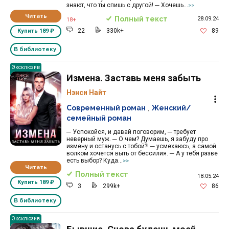
знают, что ты спишь с другой! ─ Хочешь...
>>
Читать
Полный текст
28.09.24
18+
22
330k+
89
Купить
189 ₽
В библиотеку
Эксклюзив
Измена. Заставь меня забыть
Нэнси Найт
Современный роман
,
Женский/
семейный роман
─ Успокойся, и давай поговорим, ─ требует
неверный муж. ─ О чем? Думаешь, я забуду про
измену и останусь с тобой?! ─ усмехаюсь, а самой
волком хочется выть от бессилия. ─ А у тебя разве
есть выбор? Куда...
>>
Читать
Полный текст
18.05.24
Купить
189 ₽
3
299k+
86
В библиотеку
Эксклюзив