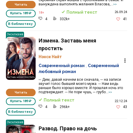
вынуждена выполнять желания Власова,...
Читать
>>
Полный текст
26.09.24
18+
Купить
189 ₽
4
332k+
41
В библиотеку
Эксклюзив
Измена. Заставь меня
простить
Нэнси Найт
Современный роман
,
Современный
любовный роман
─ Дим, давай начнем все сначала, ─ на записи
звучит голос бывшей моего мужа. ─ Нам ведь
раньше было хорошо вместе. И прошлая ночь это
подтверждает. ─ Не пори чушь, ─ грубо...
Читать
>>
Полный текст
22.12.24
Купить
189 ₽
4
296k+
43
В библиотеку
Эксклюзив
Развод. Право на дочь