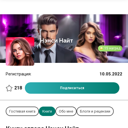
Нэнси Найт
15 наград
Регистрация:
10.05.2022
218
Подписаться
Гостевая книга
Книги
Обо мне
Блоги и рецензии