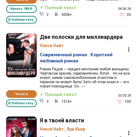
Полный текст
04.06.24
Купить
189 ₽
2
300k+
33
В библиотеку
Две полоски для миллиардера
Нэнси Найт
Современный роман
,
Короткий
любовный роман
Роман Радов ─ предел мечтаний любой женщины.
Чертовски красив, харизматичен, богат... Но не все
знают, каким самовлюбленным эгоистом и
тираном он может быть! Зато об этом знаю я ─ его
новая помощница. Он...
>>
Читать
Полный текст
23.05.24
3
151k+
100
В библиотеку
Я в твоей власти
Нэнси Найт
,
Яра Кьяр