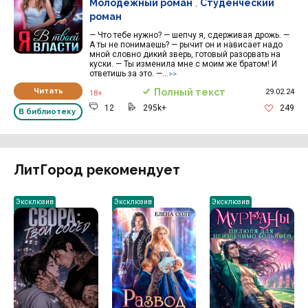
Молодёжный роман
,
Студенческий
роман
— Что тебе нужно? — шепчу я, сдерживая дрожь. —
А ты не понимаешь? — рычит он и нависает надо
мной словно дикий зверь, готовый разорвать на
куски. — Ты изменила мне с моим же братом! И
ответишь за это. —...
>>
Читать
Полный текст
29.02.24
18+
12
295k+
249
В библиотеку
ЛитГород рекомендует
Эксклюзив
Эксклюзив
Эксклюзив