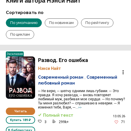
Книги автора Нэнси Найт
Сортировать по
По умолчанию
По новинкам
По рейтингу
По циклам
Эксклюзив
Развод. Его ошибка
Нэнси Найт
Современный роман
,
Современный
любовный роман
─ Не верю, ─ шепчу одними лишь губами. ─ Это
правда. Я хочу развода, ─ вновь повторяет
любимый муж, разбивая мое сердце. ─ Но почему?
Ты меня разлюбил? ─ спрашиваю в неверии. ─ Я
изменил тебе, Варя, ─...
>>
Читать
Полный текст
13.05.26
Купить
189 ₽
3
299k+
71
В библиотеку