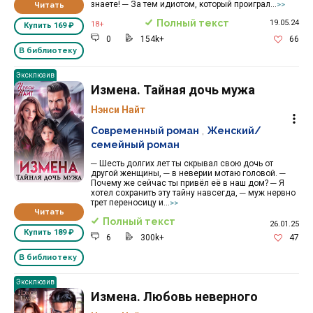
знаете! ─ За тем идиотом, который проиграл...
Читать
>>
Полный текст
19.05.24
18+
Купить
169 ₽
0
154k+
66
В библиотеку
Эксклюзив
Измена. Тайная дочь мужа
Нэнси Найт
Современный роман
,
Женский/
семейный роман
─ Шесть долгих лет ты скрывал свою дочь от
другой женщины, ─ в неверии мотаю головой. ─
Почему же сейчас ты привёл её в наш дом? ─ Я
хотел сохранить эту тайну навсегда, ─ муж нервно
трет переносицу и...
>>
Читать
Полный текст
26.01.25
Купить
189 ₽
6
300k+
47
В библиотеку
Эксклюзив
Измена. Любовь неверного