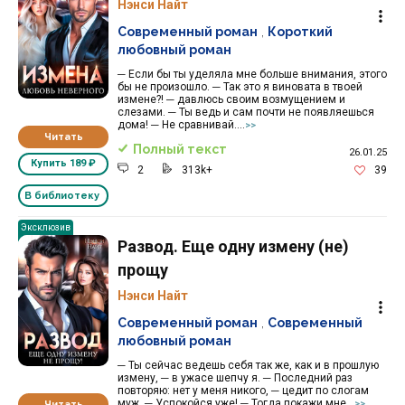
Нэнси Найт
Современный роман
,
Короткий
любовный роман
─ Если бы ты уделяла мне больше внимания, этого
бы не произошло. ─ Так это я виновата в твоей
измене?! ─ давлюсь своим возмущением и
слезами. ─ Ты ведь и сам почти не появляешься
дома! ─ Не сравнивай....
>>
Читать
Полный текст
26.01.25
Купить
189 ₽
2
313k+
39
В библиотеку
Эксклюзив
Развод. Еще одну измену (не)
прощу
Нэнси Найт
Современный роман
,
Современный
любовный роман
─ Ты сейчас ведешь себя так же, как и в прошлую
измену, ─ в ужасе шепчу я. ─ Последний раз
повторяю: нет у меня никого, ─ цедит по слогам
муж. ─ Успокойся уже! ─ Тогда покажи мне...
Читать
>>