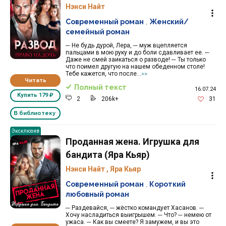
Нэнси Найт
Современный роман
,
Женский/
семейный роман
─ Не будь дурой, Лера, ─ муж вцепляется
пальцами в мою руку и до боли сдавливает ее. ─
Даже не смей заикаться о разводе! ─ Ты только
что поимел другую на нашем обеденном столе!
Тебе кажется, что после...
>>
Читать
Полный текст
16.07.24
Купить
179 ₽
2
206k+
31
В библиотеку
Эксклюзив
Проданная жена. Игрушка для
бандита (Яра Кьяр)
Нэнси Найт
,
Яра Кьяр
Современный роман
,
Короткий
любовный роман
─ Раздевайся, ─ жёстко командует Хасанов. ─
Хочу насладиться выигрышем. ─ Что? ─ немею от
ужаса. ─ Как вы смеете? Я замужем, и вы это