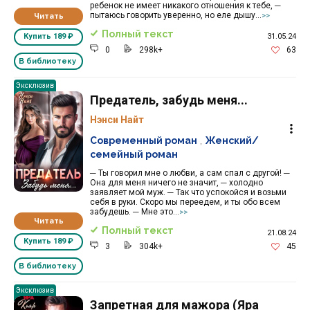
ребенок не имеет никакого отношения к тебе, ─
пытаюсь говорить уверенно, но еле дышу...
Читать
>>
Полный текст
31.05.24
Купить
189 ₽
0
298k+
63
В библиотеку
Эксклюзив
Предатель, забудь меня...
Нэнси Найт
Современный роман
,
Женский/
семейный роман
─ Ты говорил мне о любви, а сам спал с другой! ─
Она для меня ничего не значит, ─ холодно
заявляет мой муж. ─ Так что успокойся и возьми
себя в руки. Скоро мы переедем, и ты обо всем
забудешь. ─ Мне это...
>>
Читать
Полный текст
21.08.24
Купить
189 ₽
3
304k+
45
В библиотеку
Эксклюзив
Запретная для мажора (Яра