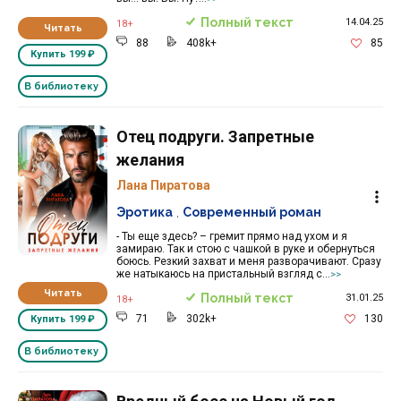
Полный текст
14.04.25
18+
Читать
88
408k+
85
Купить
199 ₽
В библиотеку
Отец подруги. Запретные
желания
Лана Пиратова
Эротика
,
Современный роман
- Ты еще здесь? – гремит прямо над ухом и я
замираю. Так и стою с чашкой в руке и обернуться
боюсь. Резкий захват и меня разворачивают. Сразу
же натыкаюсь на пристальный взгляд с...
>>
Читать
Полный текст
31.01.25
18+
71
302k+
130
Купить
199 ₽
В библиотеку