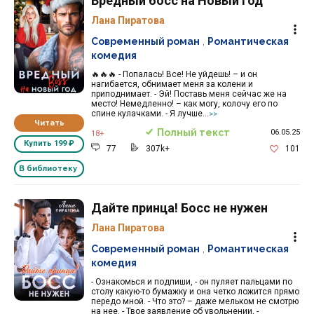
Вредный босс на Новый год
Лана Пиратова
Современный роман
,
Романтическая
комедия
🔥🔥🔥 - Попалась! Все! Не уйдешь! – и он
нагибается, обнимает меня за колени и
приподнимает. - Эй! Поставь меня сейчас же на
место! Немедленно! – как могу, колочу его по
спине кулачками. - Я лучше...
>>
Читать
Полный текст
06.05.25
18+
Купить
199 ₽
77
307k+
101
В библиотеку
Дайте принца! Босс не нужен
Лана Пиратова
Современный роман
,
Романтическая
комедия
- Ознакомься и подпиши, - он пуляет пальцами по
столу какую-то бумажку и она четко ложится прямо
передо мной. - Что это? – даже мельком не смотрю
на нее. - Твое заявление об увольнении, -