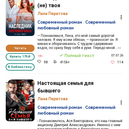
(не) твоя
Лана Пиратова
Современный роман
,
Современный
любовный роман
— Познакомься, Лена, это мой самый дорогой
человек. Я ему всем обязан, — произносит он. Я
киваю и оборачиваюсь. С трудом сдерживаю
вздох, но сразу беру себя в руки. Передо мной...
Читать
>>
Полный текст
07.07.26
18+
Купить
179 ₽
98
415k+
114
В библиотеку
Настоящая семья для
бывшего
Лана Пиратова
Современный роман
,
Современный
любовный роман
- Познакомьтесь, Ася Викторовна, это наш главный
акционер Дмитрий Александрович. Именно с ним
вам предстоит работать в ближайшие пару