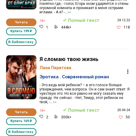
понятно где, - голос Егора эхом ударяется о стены
огромной комнаты и проникает в меня острыми
иглами. - А я? -...
>>
Полный текст
24.12.22
18+
Читать
1
444k+
118
Купить
199 ₽
В библиотеку
Я сломаю твою жизнь
Лана Пиратова
Эротика
,
Современный роман
- Это ведь мой ребенок? – в его голосе больше
утверждения, чем вопроса. Он и сам знает ответ. Я
чувствую это. Но все равно не могу сказать ему
правду. Не сейчас. - Нет, Тимур, этот ребенок не
твой, -...
>>
Полный текст
20.04.24
18+
Читать
2
300k+
50
Купить
169 ₽
В библиотеку