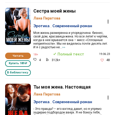
Сестра моей жены
Лана Пиратова
Эротика
,
Современный роман
Моя жизнь размеренна и упорядочена: бизнес,
свой дом, красавица-жена. Но все летит к чертям,
когда в нее врывается она – мисс «Сплошные
неприятности». Мы не виделись почти десять лет.
И я с радостью не...
>>
Полный текст
19.06.23
18+
Читать
4
312k+
48
Купить
189 ₽
В библиотеку
Ты моя жена. Настоящая
Лана Пиратова
Эротика
,
Современный роман
- Это правда? – его взгляд давит, но я упрямо
задираю подбородок вверх. Я не боюсь тебя,