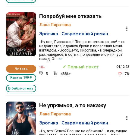
Попробуй мне отказать
Лана Пиратова
Эротика
,
Современный роман
- Ну все, Пирожкова! Теперь ответишь за все! – он
надвигается, сдвинув брови и испепеляя меня
взглядом. - Вообще-то, Пирогова, - в очередной
раз, наверное, в сотый! поправляю его и пячусь
назад. От...
>>
Полный текст
04.12.23
18+
Читать
5
488k+
78
Купить
199 ₽
В библиотеку
Не упрямься, а то накажу
Лана Пиратова
Эротика
,
Современный роман
- Ну, что, Белка? Больше не сбежишь! – и он, хищно