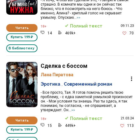
страшно. В комнате мы одни и он сейчас так
близко, что я посмотреть на него боюсь. - Что
именно, Алина? - хриплый голос не скрывает
ухмылку. Опускаю...
>>
Полный текст
09.11.23
18+
Читать
14
469k+
70
Купить
199 ₽
В библиотеку
Сделка с боссом
Лана Пиратова
Эротика
,
Современный роман
- Все просто, Тая. Я готов помочь решить твою
проблему, - с едва заметной ухмылкой произносит
он. - Мои условия ты знаешь. Раз ты здесь, я так
понимаю, ты согласна, - не спрашивает, а
утверждает. Он...
>>
Полный текст
21.03.24
18+
Читать
15
449k+
113
Купить
199 ₽