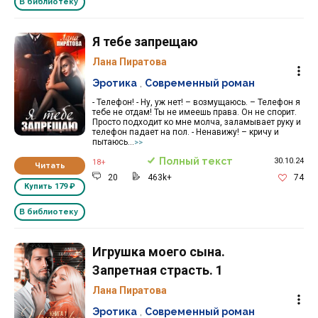
В библиотеку
Я тебе запрещаю
Лана Пиратова
Эротика
,
Современный роман
- Телефон! - Ну, уж нет! – возмущаюсь. – Телефон я
тебе не отдам! Ты не имеешь права. Он не спорит.
Просто подходит ко мне молча, заламывает руку и
телефон падает на пол. - Ненавижу! – кричу и
пытаюсь...
>>
Полный текст
30.10.24
18+
Читать
20
463k+
74
Купить
179 ₽
В библиотеку
Игрушка моего сына.
Запретная страсть. 1
Лана Пиратова
Эротика
,
Современный роман