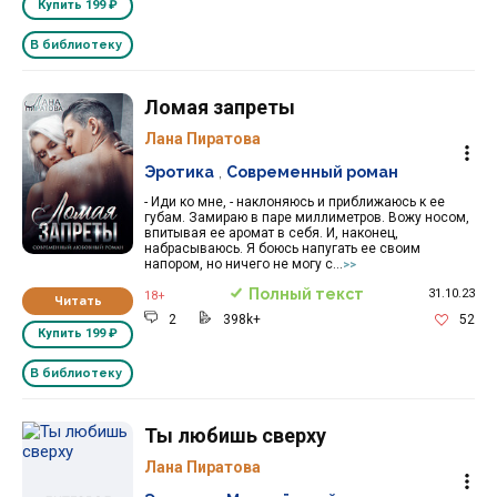
Купить
199 ₽
В библиотеку
Ломая запреты
Лана Пиратова
Эротика
,
Современный роман
- Иди ко мне, - наклоняюсь и приближаюсь к ее
губам. Замираю в паре миллиметров. Вожу носом,
впитывая ее аромат в себя. И, наконец,
набрасываюсь. Я боюсь напугать ее своим
напором, но ничего не могу с...
>>
Полный текст
31.10.23
18+
Читать
2
398k+
52
Купить
199 ₽
В библиотеку
Ты любишь сверху
Лана Пиратова