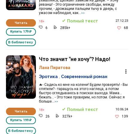
ухмыляясь, щелкает замком на двери. – Хочу
реванш! - Это ограничение свободы, между
прочим, - дрожащим пальцем тычу в дверь, с
ужасом наблюдая, как...
>>
Полный текст
27.12.23
18+
Читать
6
285k+
68
Купить
179 ₽
В библиотеку
Что значит "не хочу"? Надо!
Лана Пиратова
Эротика
,
Современный роман
🔥- Садись ко мне на колени! Будем проверять! - Вы
спятили? - таращусь на этого наглеца, а потом
быстро оглядываюсь в поисках выхода. Мама...
бежать... - Это тоже проверим, но потом. Сейчас я
больше...
>>
Полный текст
10.06.24
18+
Читать
26
327k+
139
Купить
199 ₽
В библиотеку