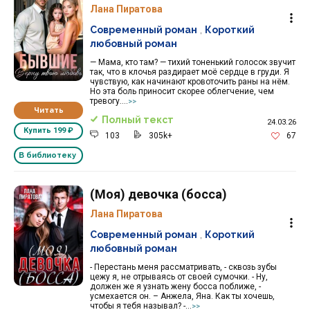
Лана Пиратова
Современный роман
,
Короткий
любовный роман
— Мама, кто там? — тихий тоненький голосок звучит
так, что в клочья раздирает моё сердце в груди. Я
чувствую, как начинают кровоточить раны на нём.
Но эта боль приносит скорее облегчение, чем
тревогу....
>>
Читать
Полный текст
24.03.26
Купить
199 ₽
103
305k+
67
В библиотеку
(Моя) девочка (босса)
Лана Пиратова
Современный роман
,
Короткий
любовный роман
- Перестань меня рассматривать, - сквозь зубы
цежу я, не отрываясь от своей сумочки. - Ну,
должен же я узнать жену босса поближе, -
усмехается он. – Анжела, Яна. Как ты хочешь,
чтобы я тебя называл? -...
>>