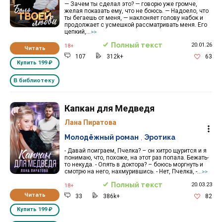
— Зачем ты сделал это? — говорю уже громче,
желая показать ему, что не боюсь. — Надоело, что
ты бегаешь от меня, — наклоняет голову набок и
продолжает с усмешкой рассматривать меня. Его
цепкий,...
>>
Полный текст
20.01.26
18+
Читать
107
312k+
63
Купить
199 ₽
В библиотеку
Капкан для Медведя
Лана Пиратова
Молодёжный роман
,
Эротика
- Давай поиграем, Пчелка? – он хитро щурится и я
понимаю, что, похоже, на этот раз попала. Бежать-
то некуда. - Опять в доктора? – боюсь моргнуть и
смотрю на него, нахмурившись. - Нет, Пчелка, -...
>>
Полный текст
20.03.23
18+
Читать
33
386k+
82
Купить
199 ₽