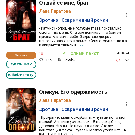
Отдай ее мне, брат
Лана Пиратова
Эротика
,
Современный роман
- Ратмир? - огромные голубые глаза пристально
смотрят на меня. Она все понимает, но боится
признаться сама себе. Закрываю дверь и
поворачиваю ключ в замке. Женя отступает на шаг
и упирается спиной в...
>>
Полный текст
20.04.24
18+
Читать
115
259k+
367
Купить
169 ₽
В библиотеку
Опекун. Его одержимость
Лана Пиратова
Эротика
,
Современный роман
- Прекратите меня оскорблять! – чуть ли не топает
ножкой. А я лишь усмехаюсь. - Я не оскорбляю,
девочка. Что ты. Не начинал даже. Это же
констатация факта. Глупая и мозгов у тебя нет. - А
вы… вы! Вы! Ну?...
>>