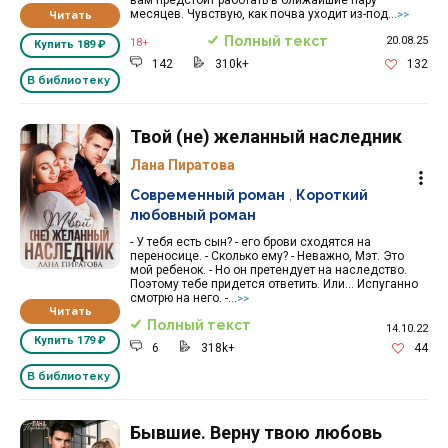
месяцев. Чувствую, как почва уходит из-под...
Читать
>>
Полный текст
20.08.25
18+
Купить
189 ₽
142
310k+
132
В библиотеку
Твой (не) желанный наследник
Лана Пиратова
Современный роман
,
Короткий
любовный роман
- У тебя есть сын? - его брови сходятся на
переносице. - Сколько ему? - Неважно, Мэт. Это
мой ребенок. - Но он претендует на наследство.
Поэтому тебе придется ответить. Или... Испуганно
смотрю на него. -...
>>
Читать
Полный текст
14.10.22
Купить
179 ₽
6
318k+
44
В библиотеку
Бывшие. Верну твою любовь