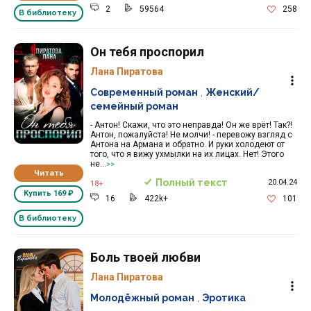
2
59564
258
В библиотеку
Он тебя проспорил
Лана Пиратова
Современный роман
,
Женский/
семейный роман
- Антон! Скажи, что это неправда! Он же врёт! Так?!
Антон, пожалуйста! Не молчи! - перевожу взгляд с
Антона на Армана и обратно. И руки холодеют от
того, что я вижу ухмылки на их лицах. Нет! Этого
не...
>>
Читать
Полный текст
20.04.24
18+
Купить
169 ₽
16
422k+
101
В библиотеку
Боль твоей любви
Лана Пиратова
Молодёжный роман
,
Эротика