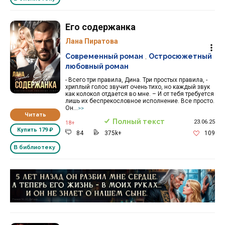
Его содержанка
Лана Пиратова
Современный роман
,
Остросюжетный
любовный роман
- Всего три правила, Дина. Три простых правила, -
хриплый голос звучит очень тихо, но каждый звук
как колокол отдается во мне. – И от тебя требуется
лишь их беспрекословное исполнение. Все просто.
Он...
>>
Читать
Полный текст
23.06.25
18+
Купить
179 ₽
84
375k+
109
В библиотеку
Реклама 16+ АО «ЛитГород»