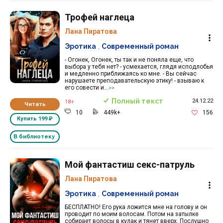
Трофей наглеца
Лана Пиратова
Эротика
,
Современный роман
- Огонек, Огонек, ты так и не поняла еще, что
выбора у тебя нет? - усмехается, глядя исподлобья
и медленно приближаясь ко мне. - Вы сейчас
нарушаете преподавательскую этику! - взываю к
его совести и...
>>
Полный текст
24.12.22
18+
Читать
10
449k+
156
Купить
199 ₽
В библиотеку
Мой фантастиш секс-патруль
Лана Пиратова
Эротика
,
Современный роман
БЕСПЛАТНО! Его рука ложится мне на голову и он
проводит по моим волосам. Потом на затылке
собирает волосы в кулак и тянет вверх. Послушно