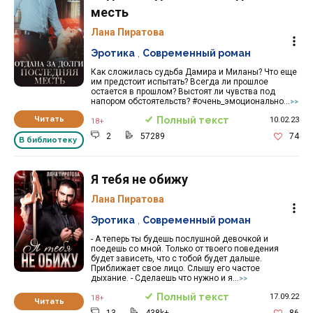
месть
Лана Пиратова
Эротика
,
Современный роман
Как сложилась судьба Дамира и Миланы? Что еще
им предстоит испытать? Всегда ли прошлое
остается в прошлом? Выстоят ли чувства под
напором обстоятельств? #очень_эмоционально...
>>
Читать
Полный текст
10.02.23
18+
2
57289
74
В библиотеку
Я тебя не обижу
Лана Пиратова
Эротика
,
Современный роман
- А теперь ты будешь послушной девочкой и
поедешь со мной. Только от твоего поведения
будет зависеть, что с тобой будет дальше.
Приближает свое лицо. Слышу его частое
дыхание. - Сделаешь что нужно и я...
>>
Полный текст
17.09.22
18+
Читать
13
438k+
86