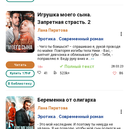
Игрушка моего сына.
Запретная страсть. 2
Лана Пиратова
Эротика
,
Современный роман
- Чего ты боишься? – спрашиваю я, рукой проводя
по майке. Повторяя изгибы тела Ники. - Вас, -
шепчет девчонка и облизывает губы. - Тебя, -
поправляю я. Веду руку вниз и...
>>
Читать
Полный текст
28.03.23
18+
41
523k+
86
Купить
179 ₽
В библиотеку
Беременна от олигарха
Лана Пиратова
Эротика
,
Современный роман
- Это мой наследник. И поэтому ты никуда не
уйдешь. Я не позволю, чтобы мой сын родился не