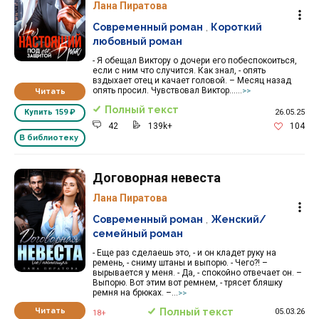
Лана Пиратова
Современный роман
,
Короткий
любовный роман
- Я обещал Виктору о дочери его побеспокоиться,
если с ним что случится. Как знал, - опять
вздыхает отец и качает головой. – Месяц назад
опять просил. Чувствовал Виктор…...
Читать
>>
Полный текст
26.05.25
Купить
159 ₽
42
139k+
104
В библиотеку
Договорная невеста
Лана Пиратова
Современный роман
,
Женский/
семейный роман
- Еще раз сделаешь это, - и он кладет руку на
ремень, - сниму штаны и выпорю. - Чего?! –
вырывается у меня. - Да, - спокойно отвечает он. –
Выпорю. Вот этим вот ремнем, - трясет бляшку
ремня на брюках. –...
>>
Читать
Полный текст
05.03.26
18+