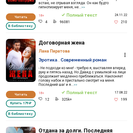
встаю, не отрывая взгляда. Он как будто
гипнотизирует меня, не...
>>
Полный текст
24.11.22
18+
Читать
4
96081
210
В библиотеку
Договорная жена
Лана Пиратова
Эротика
,
Современный роман
- Не подходи ко мне! - требую я, выставляя вперед
руку и пятясь назад. Но Давид с ухмылкой на лице
продолжает медленно приближаться. Наклоняет
голову набок и пристально смотрит на меня.
Последний шаг и я...
>>
Полный текст
17.08.22
18+
Читать
12
325k+
199
Купить
179 ₽
В библиотеку
Отдана за долги. Последняя