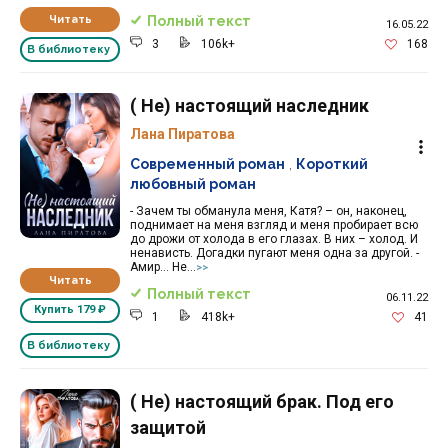
Читать
Полный текст
16.05.22
3
106k+
168
В библиотеку
( Не) настоящий наследник
Лана Пиратова
Современный роман
,
Короткий
любовный роман
- Зачем ты обманула меня, Катя? – он, наконец,
поднимает на меня взгляд и меня пробирает всю
до дрожи от холода в его глазах. В них – холод. И
ненависть. Догадки пугают меня одна за другой. -
Амир… Не...
>>
Читать
Полный текст
06.11.22
Купить
179 ₽
1
418k+
41
В библиотеку
( Не) настоящий брак. Под его
защитой