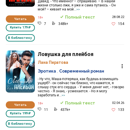
Давид. - Что именно? – спрашиваю. – В нашей
жизни столько лжи, я уже и сама путаюсь. - Он
мой? – кивает на мой...
>>
Полный текст
28.08.22
18+
Читать
7
348k+
154
Купить
179 ₽
В библиотеку
Ловушка для плейбоя
Лана Пиратова
Эротика
,
Современный роман
- Ну что, Маша-потеряша, как будешь возмещать
ущерб? - он сейчас так близко, что кажется, я
слышу стук его сердца. - У меня денег нет, - говорю
честно. - Я знаю, - усмехается. - Но я могу
заработать и...
>>
Полный текст
02.04.26
18+
Читать
11
437k+
133
Купить
199 ₽
В библиотеку