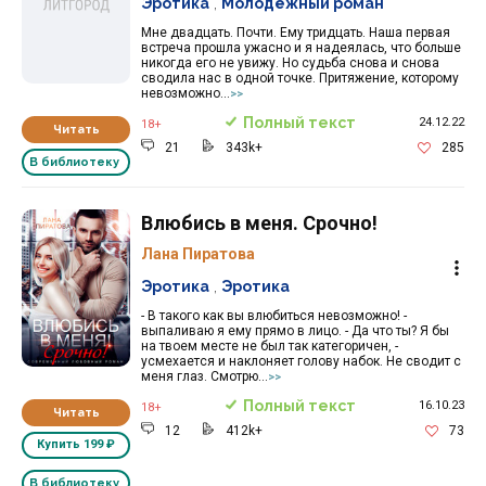
Эротика
,
Молодёжный роман
Мне двадцать. Почти. Ему тридцать. Наша первая
встреча прошла ужасно и я надеялась, что больше
никогда его не увижу. Но судьба снова и снова
сводила нас в одной точке. Притяжение, которому
невозможно...
>>
Полный текст
24.12.22
18+
Читать
21
343k+
285
В библиотеку
Влюбись в меня. Срочно!
Лана Пиратова
Эротика
,
Эротика
- В такого как вы влюбиться невозможно! -
выпаливаю я ему прямо в лицо. - Да что ты? Я бы
на твоем месте не был так категоричен, -
усмехается и наклоняет голову набок. Не сводит с
меня глаз. Смотрю...
>>
Полный текст
16.10.23
18+
Читать
12
412k+
73
Купить
199 ₽
В библиотеку