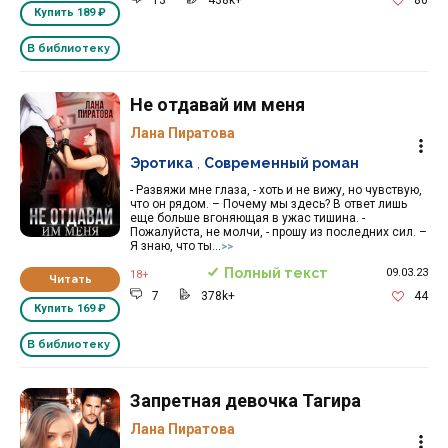
Купить
189 ₽
В библиотеку
Не отдавай им меня
Лана Пиратова
Эротика
,
Современный роман
- Развяжи мне глаза, - хоть и не вижу, но чувствую,
что он рядом. – Почему мы здесь? В ответ лишь
еще больше вгоняющая в ужас тишина. -
Пожалуйста, не молчи, - прошу из последних сил. –
Я знаю, что ты...
>>
Полный текст
09.03.23
18+
Читать
7
378k+
44
Купить
169 ₽
В библиотеку
Запретная девочка Тагира
Лана Пиратова