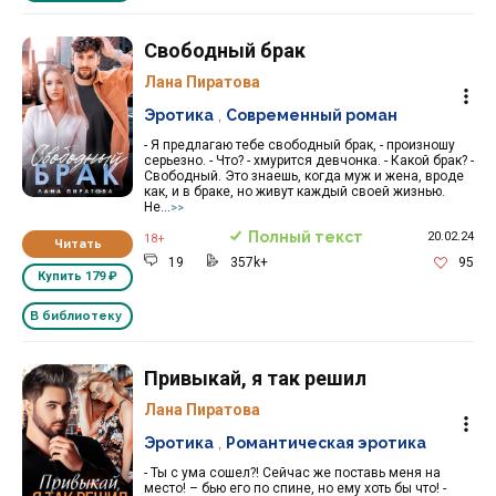
Свободный брак
Лана Пиратова
Эротика
,
Современный роман
- Я предлагаю тебе свободный брак, - произношу
серьезно. - Что? - хмурится девчонка. - Какой брак? -
Свободный. Это знаешь, когда муж и жена, вроде
как, и в браке, но живут каждый своей жизнью.
Не...
>>
Полный текст
20.02.24
18+
Читать
19
357k+
95
Купить
179 ₽
В библиотеку
Привыкай, я так решил
Лана Пиратова
Эротика
,
Романтическая эротика
- Ты с ума сошел?! Сейчас же поставь меня на
место! – бью его по спине, но ему хоть бы что! -