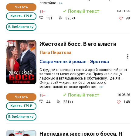
спокойно...
>>
Читать
Полный текст
03.11.25
18+
Купить
179 ₽
131
320k+
98
В библиотеку
Жестокий босс. В его власти
Лана Пиратова
Современный роман
,
Эротика
С трудом открываю глаза и яркий солнечный свет
заставляет меня сощуриться. Прикрываю лицо
ладонью и вглядываюсь в обстановку. Где я?! —
Очнулась? — хриплый бас, от которого
моментально по коже пробегает...
>>
Полный текст
16.03.26
18+
Читать
44
231k+
148
Купить
179 ₽
В библиотеку
Наследник жестокого босса. Я