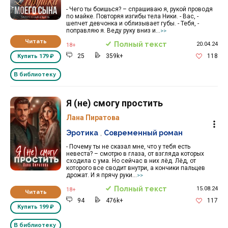
- Чего ты боишься? – спрашиваю я, рукой проводя
по майке. Повторяя изгибы тела Ники. - Вас, -
шепчет девчонка и облизывает губы. - Тебя, -
поправляю я. Веду руку вниз и...
>>
Читать
Полный текст
20.04.24
18+
25
359k+
118
Купить
179 ₽
В библиотеку
Я (не) смогу простить
Лана Пиратова
Эротика
,
Современный роман
- Почему ты не сказал мне, что у тебя есть
невеста? – смотрю в глаза, от взгляда которых
сходила с ума. Но сейчас в них лёд. Лёд, от
которого все сводит внутри, а кончики пальцев
дрожат. И я прячу руки...
>>
Полный текст
15.08.24
18+
Читать
94
476k+
117
Купить
199 ₽
В библиотеку