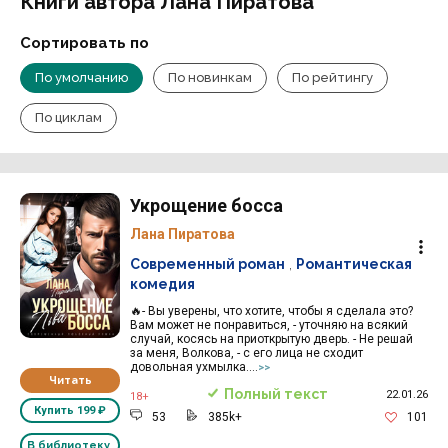
Книги автора Лана Пиратова
Сортировать по
По умолчанию
По новинкам
По рейтингу
По циклам
Укрощение босса
Лана Пиратова
Современный роман
,
Романтическая
комедия
🔥- Вы уверены, что хотите, чтобы я сделала это?
Вам может не понравиться, - уточняю на всякий
случай, косясь на приоткрытую дверь. - Не решай
за меня, Волкова, - с его лица не сходит
довольная ухмылка....
>>
Читать
Полный текст
22.01.26
18+
Купить
199 ₽
53
385k+
101
В библиотеку