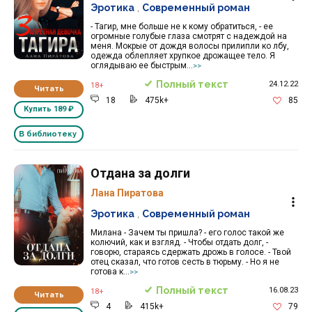
Эротика
,
Современный роман
- Тагир, мне больше не к кому обратиться, - ее
огромные голубые глаза смотрят с надеждой на
меня. Мокрые от дождя волосы прилипли ко лбу,
одежда облепляет хрупкое дрожащее тело. Я
оглядываю ее быстрым...
>>
Полный текст
24.12.22
18+
Читать
18
475k+
85
Купить
189 ₽
В библиотеку
Отдана за долги
Лана Пиратова
Эротика
,
Современный роман
Милана - Зачем ты пришла? - его голос такой же
колючий, как и взгляд. - Чтобы отдать долг, -
говорю, стараясь сдержать дрожь в голосе. - Твой
отец сказал, что готов сесть в тюрьму. - Но я не
готова к...
>>
Полный текст
16.08.23
18+
Читать
4
415k+
79