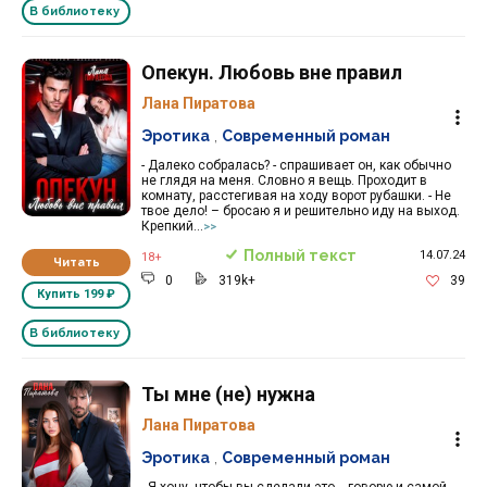
В библиотеку
Опекун. Любовь вне правил
Лана Пиратова
Эротика
,
Современный роман
- Далеко собралась? - спрашивает он, как обычно
не глядя на меня. Словно я вещь. Проходит в
комнату, расстегивая на ходу ворот рубашки. - Не
твое дело! – бросаю я и решительно иду на выход.
Крепкий...
>>
Полный текст
14.07.24
18+
Читать
0
319k+
39
Купить
199 ₽
В библиотеку
Ты мне (не) нужна
Лана Пиратова
Эротика
,
Современный роман
- Я хочу, чтобы вы сделали это, - говорю и самой