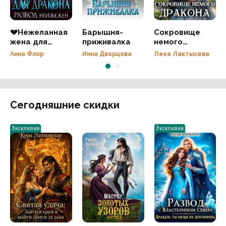
💔Нежеланная
Барышня-
Сокровище
жена для
приживалка
немого
дракона.
дракона
Анна Флор
Инна Дворцова
Лека Лактысева
Развод
неизбежен
Сегодняшние скидки
Эксклюзив
Эксклюзив