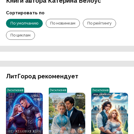
Книги автора Катерина Белоус
Сортировать по
По умолчанию
По новинкам
По рейтингу
По циклам
ЛитГород рекомендует
Эксклюзив
Эксклюзив
Эксклюзив