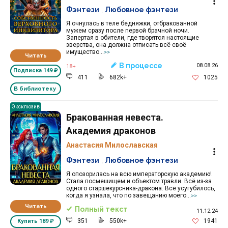
Фэнтези
,
Любовное фэнтези
Я очнулась в теле бедняжки, отбракованной
мужем сразу после первой брачной ночи.
Запертая в обители, где творятся настоящие
зверства, она должна отписать всё своё
имущество...
>>
Читать
В процессе
08.08.26
18+
Подписка
149 ₽
411
682k+
1025
В библиотеку
Эксклюзив
Бракованная невеста.
Академия драконов
Анастасия Милославская
Фэнтези
,
Любовное фэнтези
Я опозорилась на всю императорскую академию!
Стала посмешищем и объектом травли. Всё из-за
одного старшекурсника-дракона. Всё усугубилось,
когда я узнала, что по завещанию моего...
>>
Читать
Полный текст
11.12.24
351
550k+
1941
Купить
189 ₽