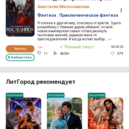
Анастасия Милославская
Фэнтези
,
Приключенческое фэнтези
Я попала в другой мир, спасаясь от врагов. Здесь
волшебниц с тёмным даром убивают, но моя
новая вампирская семья готова рискнуть
тысячами жизней, укрывая меня от
преследователей. И когда встаёт выбор:...
>>
Полный текст
04.03.23
18+
Читать
11
462k+
379
В библиотеку
ЛитГород рекомендует
Эксклюзив
Эксклюзив
Эксклюзив