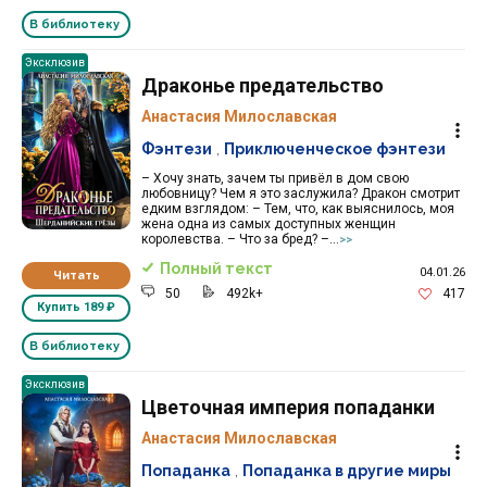
В библиотеку
Эксклюзив
Драконье предательство
Анастасия Милославская
Фэнтези
,
Приключенческое фэнтези
– Хочу знать, зачем ты привёл в дом свою
любовницу? Чем я это заслужила? Дракон смотрит
едким взглядом: – Тем, что, как выяснилось, моя
жена одна из самых доступных женщин
королевства. – Что за бред? –...
>>
Полный текст
04.01.26
Читать
50
492k+
417
Купить
189 ₽
В библиотеку
Эксклюзив
Цветочная империя попаданки
Анастасия Милославская
Попаданка
,
Попаданка в другие миры