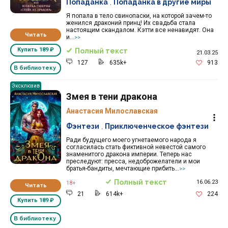
Попаданка
,
Попаданка в другие миры
Я попала в тело свинопаски, на которой зачем-то
женился драконий принц! Их свадьба стала
настоящим скандалом. Кэтти все ненавидят. Она
Читать
и...
>>
Купить
189 ₽
Полный текст
21.03.25
127
635k+
913
В библиотеку
Эксклюзив
Змея в тени дракона
Анастасия Милославская
Фэнтези
,
Приключенческое фэнтези
Ради будущего моего угнетаемого народа я
согласилась стать фиктивной невестой самого
знаменитого дракона империи. Теперь нас
преследуют: пресса, недоброжелатели и мои
братья-бандиты, мечтающие прибить...
>>
Полный текст
16.06.23
18+
Читать
21
614k+
224
Купить
189 ₽
В библиотеку