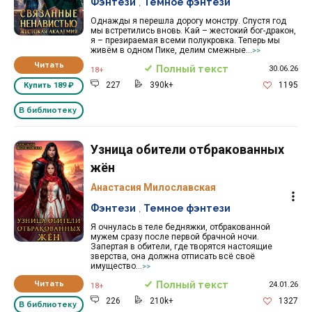
Фэнтези
,
Темное фэнтези
Однажды я перешла дорогу монстру. Спустя год
мы встретились вновь. Кай – жестокий бог-дракон,
я – презираемая всеми полукровка. Теперь мы
живём в одном Пике, делим смежные...
>>
Читать
Полный текст
30.06.26
18+
227
390k+
1195
Купить
189 ₽
В библиотеку
Узница обители отбракованных
жён
Анастасия Милославская
Фэнтези
,
Темное фэнтези
Я очнулась в теле бедняжки, отбракованной
мужем сразу после первой брачной ночи.
Запертая в обители, где творятся настоящие
зверства, она должна отписать всё своё
имущество...
>>
Читать
Полный текст
24.01.26
18+
226
210k+
1327
В библиотеку