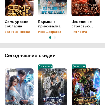
Семь уроков
Барышня-
Исцеление
соблазна
приживалка
страстью.
Дракон и я
Ева Романовская
Инна Дворцова
Рия Косма
Сегодняшние скидки
Эксклюзив
Эксклюзив