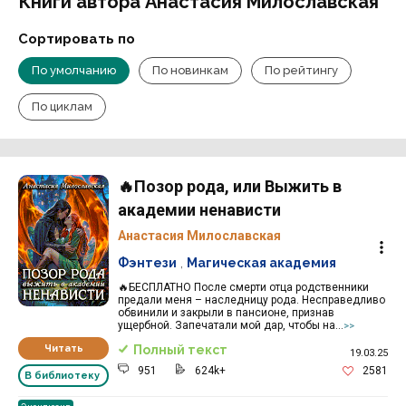
Книги автора Анастасия Милославская
Сортировать по
По умолчанию
По новинкам
По рейтингу
По циклам
🔥Позор рода, или Выжить в
академии ненависти
Анастасия Милославская
Фэнтези
,
Магическая академия
🔥БЕСПЛАТНО После смерти отца родственники
предали меня – наследницу рода. Несправедливо
обвинили и закрыли в пансионе, признав
ущербной. Запечатали мой дар, чтобы на...
>>
Читать
Полный текст
19.03.25
951
624k+
2581
В библиотеку