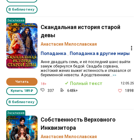
В библиотеку
Эксклюзив
Скандальная история старой
девы
Анастасия Милославская
Попаданка
,
Попаданка в другие миры
Анне двадцать семь, и её последний шанс выйти
замуж обернулся бедой. Свадьба сорвана,
жестокий жених выжег истинность и отказался от
беременной невесты. А родственники...
>>
Читать
Полный текст
12.05.25
18+
337
648k+
1898
Купить
189 ₽
В библиотеку
Эксклюзив
Собственность Верховного
Инквизитора
Анастасия Милославская