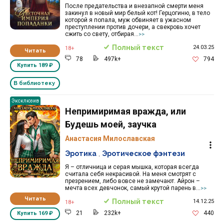
После предательства и внезапной смерти меня
закинул в новый мир белый кот! Герцогиню, в тело
которой я попала, муж обвиняет в ужасном
преступлении против дочери, а свекровь хочет
сжить со свету, отбирая...
>>
Полный текст
24.03.25
18+
Читать
78
497k+
794
Купить
189 ₽
В библиотеку
Эксклюзив
Непримиримая вражда, или
Будешь моей, заучка
Анастасия Милославская
Эротика
,
Эротическое фэнтези
Я – отличница и серая мышка, которая всегда
считала себя некрасивой. На меня смотрят с
презрением, либо вовсе не замечают. Айрон –
мечта всех девчонок, самый крутой парень в...
>>
Читать
Полный текст
14.12.25
18+
21
232k+
440
Купить
169 ₽