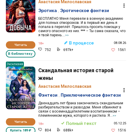
Анастасия Милославская
Эротика
,
Эротическое фэнтези
БЕСПЛАТНО Меня перевели в военную академию
для полных отморозков. И в первый же день я
попала в переплёт. Пришлось просить помощи у
самого опасного из них. *** – Ты сама сказала, что
я твой парень....
>>
В процессе
08.08.26
18+
Читать
752
697k+
1561
В библиотеку
Эксклюзив
Скандальная история старой
жены
Анастасия Милославская
Фэнтези
,
Приключенческое фэнтези
Двенадцать лет брака закончились скандальным
разбирательством и разводом. Меня обвиняют в
связи с восемнадцатилетним воспитанником –
племянником мужа, которого я растила. Я...
>>
Читать
Полный текст
05.12.25
18+
804
688k+
1516
Купить
189 ₽