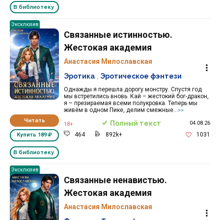
В библиотеку
Эксклюзив
Связанные истинностью.
Жестокая академия
Анастасия Милославская
Эротика
,
Эротическое фэнтези
Однажды я перешла дорогу монстру. Спустя год
мы встретились вновь. Кай – жестокий бог-дракон,
я – презираемая всеми полукровка. Теперь мы
живём в одном Пике, делим смежные...
>>
Читать
Полный текст
04.08.26
18+
464
892k+
1031
Купить
189 ₽
В библиотеку
Эксклюзив
Связанные ненавистью.
Жестокая академия
Анастасия Милославская