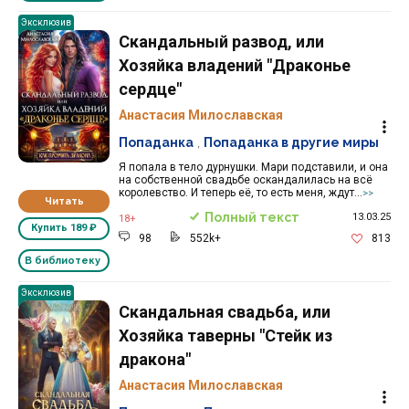
Эксклюзив
Скандальный развод, или
Хозяйка владений "Драконье
сердце"
Анастасия Милославская
Попаданка
,
Попаданка в другие миры
Я попала в тело дурнушки. Мари подставили, и она
на собственной свадьбе оскандалилась на всё
королевство. И теперь её, то есть меня, ждут...
>>
Читать
Полный текст
13.03.25
18+
Купить
189 ₽
98
552k+
813
В библиотеку
Эксклюзив
Скандальная свадьба, или
Хозяйка таверны "Стейк из
дракона"
Анастасия Милославская