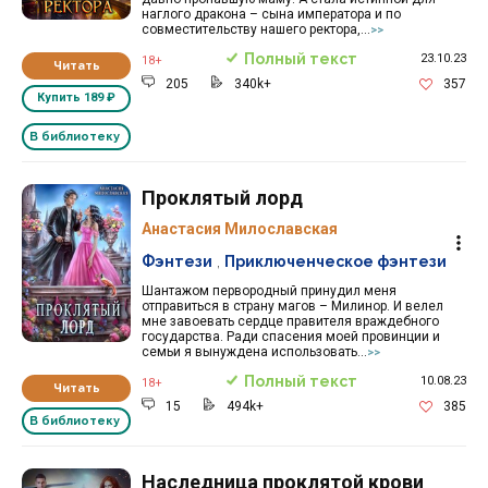
наглого дракона – сына императора и по
совместительству нашего ректора,...
>>
Полный текст
23.10.23
18+
Читать
205
340k+
357
Купить
189 ₽
В библиотеку
Проклятый лорд
Анастасия Милославская
Фэнтези
,
Приключенческое фэнтези
Шантажом первородный принудил меня
отправиться в страну магов – Милинор. И велел
мне завоевать сердце правителя враждебного
государства. Ради спасения моей провинции и
семьи я вынуждена использовать...
>>
Полный текст
10.08.23
18+
Читать
15
494k+
385
В библиотеку
Наследница проклятой крови