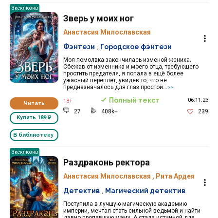
Эксклюзив
Зверь у моих ног
Анастасия Милославская
Фэнтези
,
Городское фэнтези
Моя помолвка закончилась изменой жениха.
Сбежав от изменника и моего отца, требующего
простить предателя, я попала в ещё более
ужасный переплёт, увидев то, что не
предназначалось для глаз простой...
>>
Полный текст
06.11.23
18+
Читать
27
408k+
239
Купить
189 ₽
В библиотеку
Эксклюзив
Раздраконь ректора
Анастасия Милославская
,
Рита Ардея
Детектив
,
Магический детектив
Поступила в лучшую магическую академию
империи, мечтая стать сильной ведьмой и найти
давно пропавшую маму. А стала истинной для