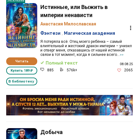
Эксклюзив
Истинные, или Выжить в
империи ненависти
Анастасия Милославская
Фэнтези
,
Магическая академия
Я потеряла всё. Отец моего ребёнка – самый
влиятельный и жестокий дракон империи – унизил
и отверг меня, отказавшись от нашей истинной
связи в тот момент, когда я сильнее всего...
>>
Читать
Полный текст
08.08.25
885
576k+
2065
Купить
189 ₽
В библиотеку
Реклама 16+ АО «ЛитГород»
Добыча