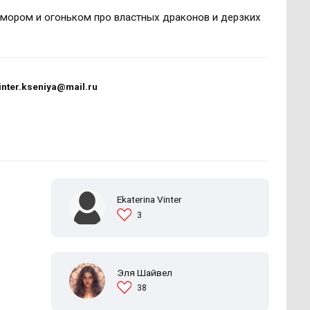
юмором и огоньком про властных драконов и дерзких
inter.kseniya@mail.ru
Ekaterina Vinter
3
Эля Шайвел
38