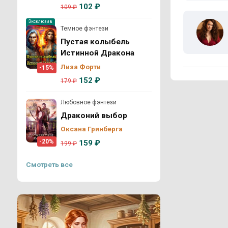
102 ₽
109 ₽
Эксклюзив
Темное фэнтези
Пустая колыбель
Истинной Дракона
Лиза Форти
-15%
152 ₽
179 ₽
Любовное фэнтези
Драконий выбор
Оксана Гринберга
-20%
159 ₽
199 ₽
Смотреть все