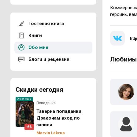
Коммерчески
героинь, ва
Гостевая книга
Книги
htt
Обо мне
Любимы
Блоги и рецензии
Скидки сегодня
Эксклюзив
Попаданка
Таверна попаданки.
Драконам вход по
записи
-6%
Marvin Lakrua