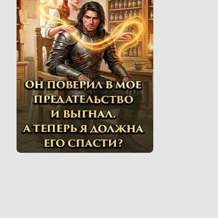
Реклама 16+ АО «ЛитГород»