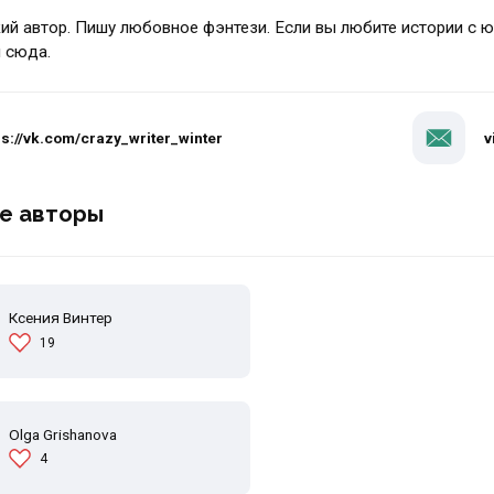
й автор. Пишу любовное фэнтези. Если вы любите истории с 
м сюда.
ps://vk.com/crazy_writer_winter
v
е авторы
Ксения Винтер
19
Olga Grishanova
4