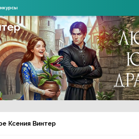
нкурсы
нтер
ре Ксения Винтер