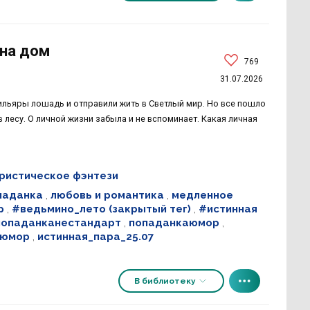
 на дом
769
31.07.2026
льяры лошадь и отправили жить в Светлый мир. Но все пошло
в лесу. О личной жизни забыла и не вспоминает. Какая личная
истическое фэнтези
паданка
,
любовь и романтика
,
медленное
р
,
#ведьмино_лето (закрытый тег)
,
#истинная
попаданканестандарт
,
попаданкаюмор
,
 юмор
,
истинная_пара_25.07
В библиотеку