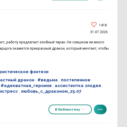
1418
31.07.2026
ют, работу предлагает злобный тиран. Не слишком ли много
герцога окажется прекрасный дракон, который мечтает, чтобы
истическое фэнтези
ластный дракон
,
#ведьма
,
постепенное
,
#адекватная_героиня
,
ассистентка злодея
,
тистресс
,
любовь_с_драконом_25.07
В библиотеку