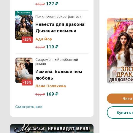
127 ₽
159 ₽
Эксклюзив
Приключенческое фэнтези
Невеста для дракона:
Дыхание пламени
Ада Йор
-25%
119 ₽
159 ₽
Современный любовный
роман
Измена. Больше чем
любовь
-15%
Лана Полякова
169 ₽
199 ₽
Чита
Смотреть все
Купить