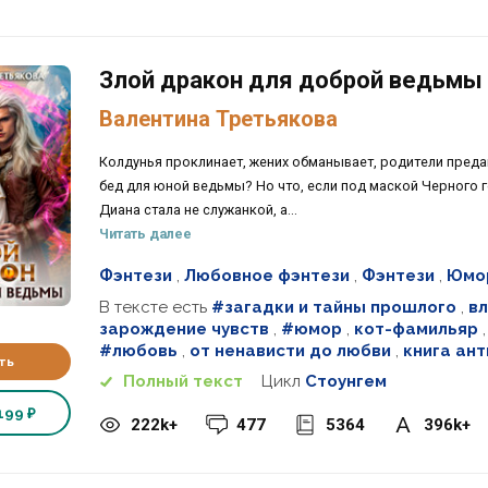
Злой дракон для доброй ведьмы
Валентина Третьякова
Колдунья проклинает, жених обманывает, родители преда
бед для юной ведьмы? Но что, если под маской Черного 
Диана стала не служанкой, а...
Читать далее
Фэнтези
,
Любовное фэнтези
,
Фэнтези
,
Юмор
В тексте есть
#загадки и тайны прошлого
,
в
зарождение чувств
,
#юмор
,
кот-фамильяр
#любовь
,
от ненависти до любви
,
книга ан
ть
Полный текст
Цикл
Стоунгем
199 ₽
222k+
477
5364
396k+