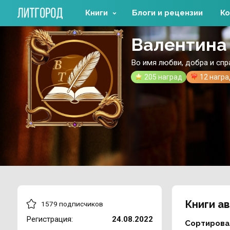
Книги
Блоги и рецензии
Ко
Валентина
Во имя любви, добра и сп
205 наград
12 нагр
Книги а
1579 подписчиков
Регистрация:
24.08.2022
Сортирова