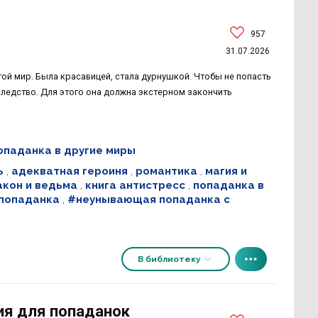
957
31.07.2026
угой мир. Была красавицей, стала дурнушкой. Чтобы не попасть
следство. Для этого она должна экстерном закончить
опаданка в другие миры
ь
,
адекватная героиня
,
романтика
,
магия и
акон и ведьма
,
книга антистресс
,
попаданка в
 попаданка
,
#неунывающая попаданка с
В библиотеку
ия для попаданок