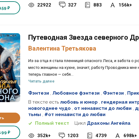
22922
327
883
156k+
159 ₽
Путеводная Звезда северного Д
Валентина Третьякова
Из-за отца я стала пленницей опасного Леса, и забота о р
место женщины на кухне, значит, работу Проводника мне 
теперь главное — себя...
Читать далее
Фэнтези
,
Любовное фэнтези
,
Фэнтези
,
Прик
В тексте есть
любовь и юмор
,
гендерная инт
новогоднее чудо
,
от ненависти до любви
,
д
тьмы
,
#от ненависти до любви
ть
Полный текст
Цикл
Драконы Ангейла
199 ₽
352k+
1203
4739
698k+