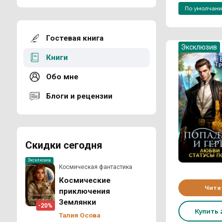
По умолчан
Гостевая книга
Эксклюзив
Книги
Обо мне
Блоги и рецензии
Скидки сегодня
Эксклюзив
Космическая фантастика
Космические
Чита
приключения
Землянки
-20%
Купить
Талия Осова