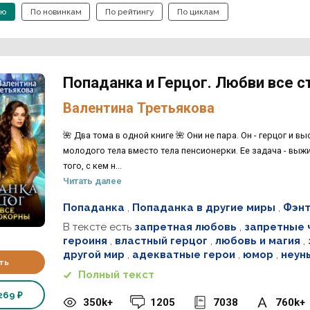
ию
По новинкам
По рейтингу
По циклам
Попаданка и Герцог. Любви все 
Валентина Третьякова
🌺 Два тома в одной книге 🌺 Они не пара. Он - герцог и в
молодого тела вместо тела пенсионерки. Ее задача - выжит
того, с кем н...
Читать далее
Попаданка
,
Попаданка в другие миры
,
Фэнт
В тексте есть
запретная любовь
,
запретные 
героиня
,
властный герцог
,
любовь и магия
,
другой мир
,
адекватные герои
,
юмор
,
неун
ть
Полный текст
269 ₽
350k+
1205
7038
760k+