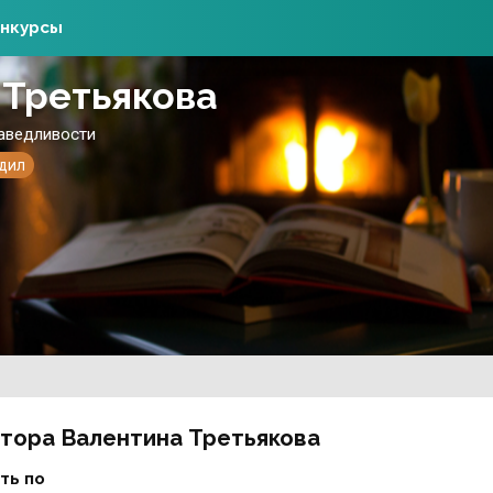
нкурсы
 Третьякова
раведливости
адил
втора Валентина Третьякова
ть по