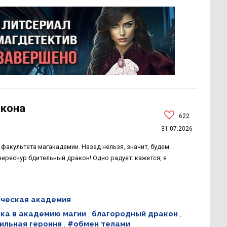
акона
622
31.07.2026
 факультета магакадемии. Назад нельзя, значит, будем
чересчур бдительный дракон! Одно радует: кажется, я
ческая академия
ка в академию магии
,
благородный дракон
,
сильная героиня
,
#обмен телами
,