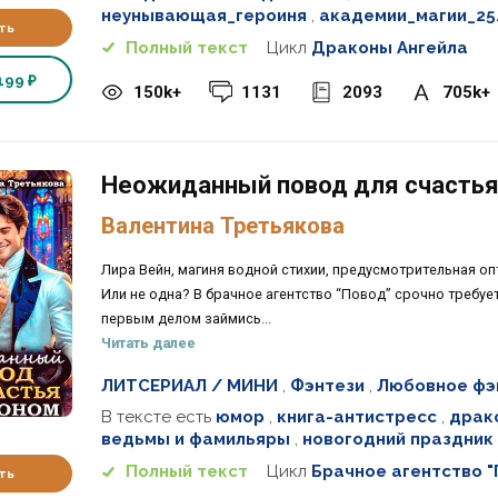
неунывающая_героиня
,
академии_магии_25
ть
Полный текст
Цикл
Драконы Ангейла
199 ₽
150k+
1131
2093
705k+
Неожиданный повод для счастья
Валентина Третьякова
Лира Вейн, магиня водной стихии, предусмотрительная оп
Или не одна? В брачное агентство “Повод” срочно требует
первым делом займись...
Читать далее
ЛИТСЕРИАЛ / МИНИ
,
Фэнтези
,
Любовное фэ
В тексте есть
юмор
,
книга-антистресс
,
драк
ведьмы и фамильяры
,
новогодний праздник
Полный текст
Цикл
Брачное агентство "
ть