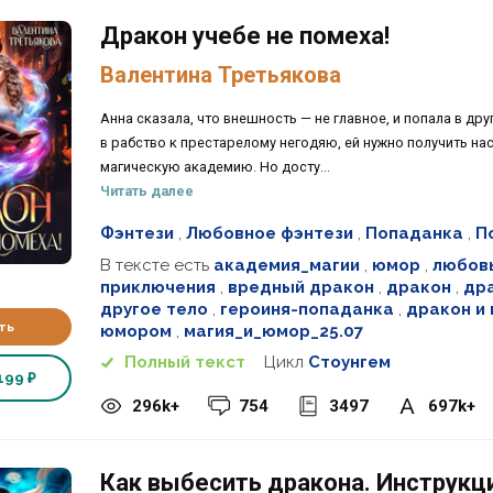
Дракон учебе не помеха!
Валентина Третьякова
Анна сказала, что внешность — не главное, и попала в др
в рабство к престарелому негодяю, ей нужно получить на
магическую академию. Но досту...
Читать далее
Фэнтези
,
Любовное фэнтези
,
Попаданка
,
П
В тексте есть
академия_магии
,
юмор
,
любов
приключения
,
вредный дракон
,
дракон
,
др
другое тело
,
героиня-попаданка
,
дракон и
ть
юмором
,
магия_и_юмор_25.07
Полный текст
Цикл
Стоунгем
199 ₽
296k+
754
3497
697k+
Как выбесить дракона. Инструкц