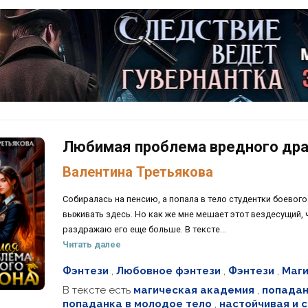
Любимая проблема вредного др
Валентина Третьякова
Собиралась на пенсию, а попала в тело студентки боевого
выживать здесь. Но как же мне мешает этот вездесущий, 
раздражаю его еще больше. В тексте...
Читать далее
Фэнтези
,
Любовное фэнтези
,
Фэнтези
,
Маги
В тексте есть
магическая академия
,
попадан
попаданка в молодое тело
,
настойчивая и 