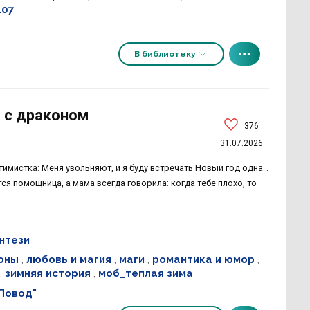
.07
В библиотеку
 с драконом
376
31.07.2026
тимистка: Меня увольняют, и я буду встречать Новый год одна…
ся помощница, а мама всегда говорила: когда тебе плохо, то
нтези
оны
,
любовь и магия
,
маги
,
романтика и юмор
,
,
зимняя история
,
моб_теплая зима
Повод"