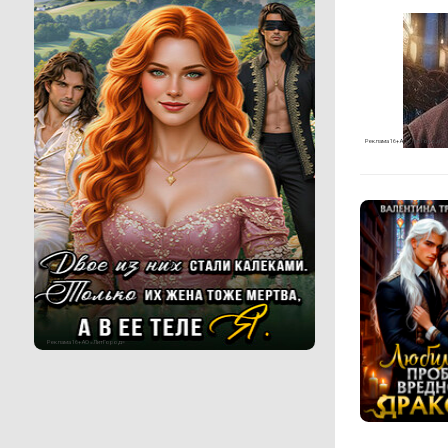
Реклама 16+ АО «ЛитГород»
Реклама 16+ АО «ЛитГород»