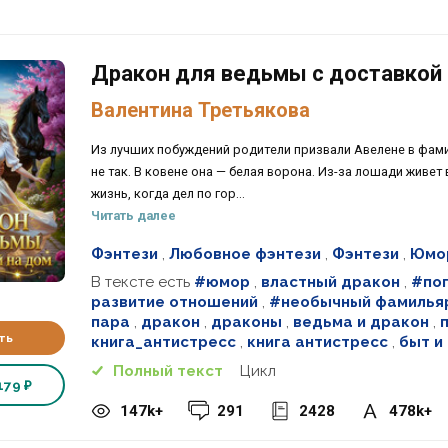
Дракон для ведьмы с доставкой
Валентина Третьякова
Из лучших побуждений родители призвали Авелене в фами
не так. В ковене она — белая ворона. Из-за лошади живет 
жизнь, когда дел по гор...
Читать далее
Фэнтези
,
Любовное фэнтези
,
Фэнтези
,
Юмор
В тексте есть
#юмор
,
властный дракон
,
#по
развитие отношений
,
#необычный фамилья
пара
,
дракон
,
драконы
,
ведьма и дракон
,
ть
книга_антистресс
,
книга антистресс
,
быт и
Полный текст
Цикл
179 ₽
147k+
291
2428
478k+