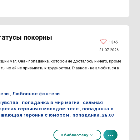
статусы покорны
1345
31.07.2026
ысший маг. Она - попаданка, которой не досталось ничего, кроме
ь, но ей не привыкать к трудностям. Главное - не влюбиться в
ези
,
Любовное фэнтези
чувства
,
попаданка в мир магии
,
сильная
зрелая героиня в молодом теле
,
попаданка в
ывающая героиня с юмором
,
попаданки_25.07
В библиотеку