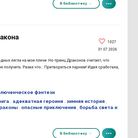
В библиотеку
ракона
1027
31.07.2026
одных легла на мои плечи. Но принц Драконов считает, что
не получить. Разве что… Притвориться парнем! Идея сработала,
люченческое фэнтези
рига
,
адекватная героиня
,
зимняя история
,
раконы
,
опасные приключения
,
борьба света и
В библиотеку