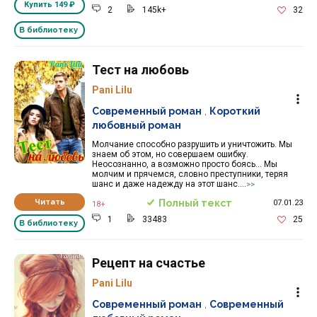
Купить
149 ₽
2
145k+
32
В библиотеку
Тест на любовь
Pani Lilu
Современный роман
,
Короткий
любовный роман
Молчание способно разрушить и уничтожить. Мы
знаем об этом, но совершаем ошибку.
Неосознанно, а возможно просто боясь... Мы
молчим и прячемся, словно преступники, теряя
шанс и даже надежду на этот шанс....
>>
Читать
Полный текст
07.01.23
18+
1
33483
25
В библиотеку
Рецепт на счастье
Pani Lilu
Современный роман
,
Современный