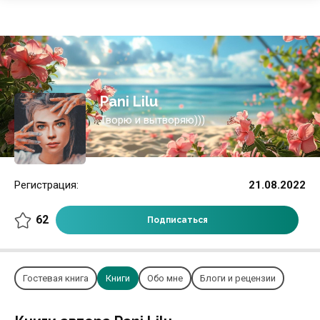
Pani Lilu
Творю и вытворяю)))
Регистрация:
21.08.2022
62
Подписаться
Гостевая книга
Книги
Обо мне
Блоги и рецензии