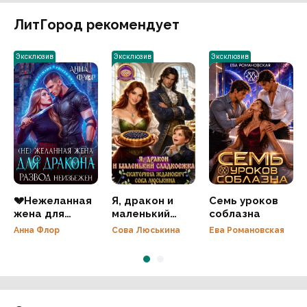
ЛитГород рекомендует
Эксклюзив
Эксклюзив
Эксклюзив
💔Нежеланная
Я, дракон и
Семь уроков
жена для
маленький
соблазна
дракона.
сладкоежка
Анна Флор
Сова Люськина
Ева Романовская
Развод
неизбежен