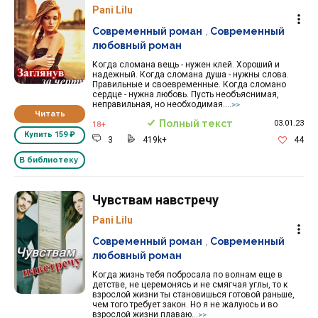
Pani Lilu
Современный роман
,
Современный
любовный роман
Когда сломана вещь - нужен клей. Хороший и
надежный. Когда сломана душа - нужны слова.
Правильные и своевременные. Когда сломано
сердце - нужна любовь. Пусть необъяснимая,
неправильная, но необходимая....
>>
Читать
Полный текст
03.01.23
18+
Купить
159 ₽
3
419k+
44
В библиотеку
Чувствам навстречу
Pani Lilu
Современный роман
,
Современный
любовный роман
Когда жизнь тебя побросала по волнам еще в
детстве, не церемонясь и не смягчая углы, то к
взрослой жизни ты становишься готовой раньше,
чем того требует закон. Но я не жалуюсь и во
взрослой жизни плаваю...
>>