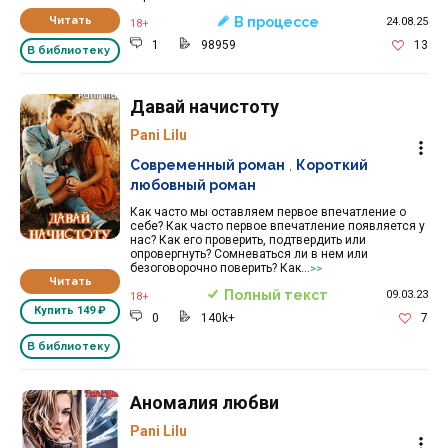
Читать
В процессе
24.08.25
18+
1
98959
13
В библиотеку
Давай начистоту
Pani Lilu
Современный роман
,
Короткий
любовный роман
Как часто мы оставляем первое впечатление о
себе? Как часто первое впечатление появляется у
нас? Как его проверить, подтвердить или
опровергнуть? Сомневаться ли в нем или
безоговорочно поверить? Как...
>>
Читать
Полный текст
09.03.23
18+
Купить
149 ₽
0
140k+
7
В библиотеку
Аномалия любви
Pani Lilu