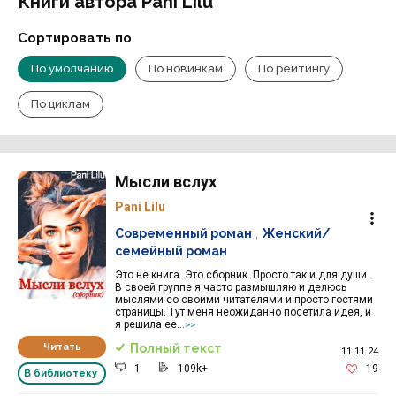
Книги автора Pani Lilu
Сортировать по
По умолчанию
По новинкам
По рейтингу
По циклам
Мысли вслух
Pani Lilu
Современный роман
,
Женский/
семейный роман
Это не книга. Это сборник. Просто так и для души.
В своей группе я часто размышляю и делюсь
мыслями со своими читателями и просто гостями
страницы. Тут меня неожиданно посетила идея, и
я решила ее...
>>
Читать
Полный текст
11.11.24
1
109k+
19
В библиотеку