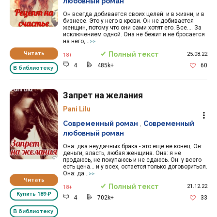
любовный роман
Он всегда добивается своих целей: и в жизни, и в
бизнесе. Это у него в крови. Он не добивается
женщин, потому что они сами хотят его. Все.... За
исключением одной. Она не бежит и не бросается
на него,...
>>
Читать
Полный текст
25.08.22
18+
4
485k+
60
В библиотеку
Запрет на желания
Pani Lilu
Современный роман
,
Современный
любовный роман
Она: два неудачных брака - это еще не конец. Он:
деньги, власть, любая женщина. Она: я не
продаюсь, не покупаюсь и не сдаюсь. Он: у всего
есть цена... и у всех, остается только договориться.
Она: да...
>>
Читать
Полный текст
21.12.22
18+
Купить
189 ₽
4
702k+
33
В библиотеку