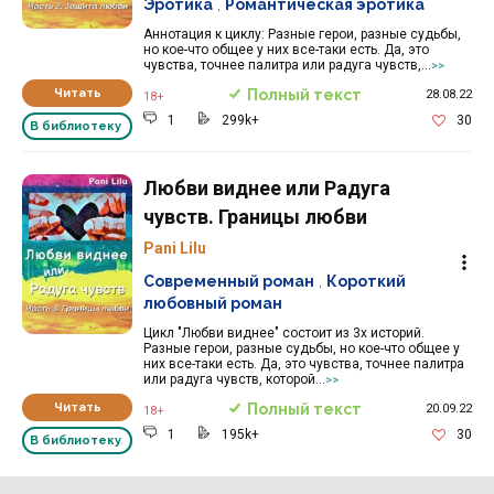
Эротика
,
Романтическая эротика
Аннотация к циклу: Разные герои, разные судьбы,
но кое-что общее у них все-таки есть. Да, это
чувства, точнее палитра или радуга чувств,...
>>
Читать
Полный текст
28.08.22
18+
1
299k+
30
В библиотеку
Любви виднее или Радуга
чувств. Границы любви
Pani Lilu
Современный роман
,
Короткий
любовный роман
Цикл "Любви виднее" состоит из 3х историй.
Разные герои, разные судьбы, но кое-что общее у
них все-таки есть. Да, это чувства, точнее палитра
или радуга чувств, которой...
>>
Читать
Полный текст
20.09.22
18+
1
195k+
30
В библиотеку