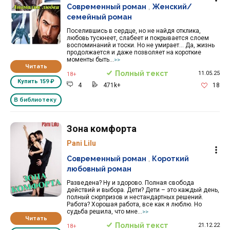
Современный роман
,
Женский/
семейный роман
Поселившись в сердце, но не найдя отклика,
любовь тускнеет, слабеет и покрывается слоем
воспоминаний и тоски. Но не умирает... Да, жизнь
продолжается и даже позволяет на короткие
моменты быть...
>>
Читать
Полный текст
11.05.25
18+
Купить
159 ₽
4
471k+
18
В библиотеку
Зона комфорта
Pani Lilu
Современный роман
,
Короткий
любовный роман
Разведена? Ну и здорово. Полная свобода
действий и выбора. Дети? Дети – это каждый день,
полный сюрпризов и нестандартных решений.
Работа? Хорошая работа, все как я люблю. Но
судьба решила, что мне...
>>
Читать
Полный текст
21.12.22
18+