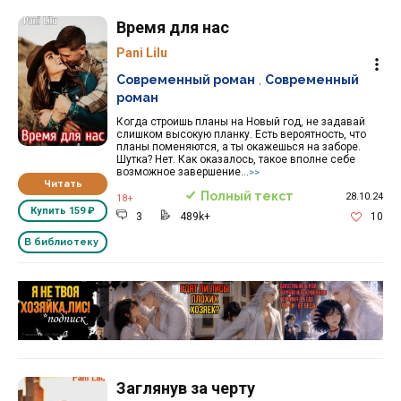
Время для нас
Pani Lilu
Современный роман
,
Современный
роман
Когда строишь планы на Новый год, не задавай
слишком высокую планку. Есть вероятность, что
планы поменяются, а ты окажешься на заборе.
Шутка? Нет. Как оказалось, такое вполне себе
возможное завершение...
>>
Читать
Полный текст
28.10.24
18+
Купить
159 ₽
3
489k+
10
В библиотеку
Реклама 16+ АО «ЛитГород»
Заглянув за черту