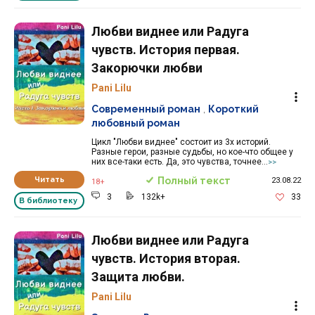
Любви виднее или Радуга
чувств. История первая.
Закорючки любви
Pani Lilu
Современный роман
,
Короткий
любовный роман
Цикл "Любви виднее" состоит из 3х историй.
Разные герои, разные судьбы, но кое-что общее у
них все-таки есть. Да, это чувства, точнее...
>>
Читать
Полный текст
23.08.22
18+
3
132k+
33
В библиотеку
Любви виднее или Радуга
чувств. История вторая.
Защита любви.
Pani Lilu