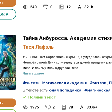
ть
240
0
12
321k+
169 ₽
Тайна Анбуросса. Академия стих
Тася Лафэль
♥️БЕСПЛАТНО♥️ Сорвавшись с крыши, я умудрилась открыт
Четырёх стихий! Если хочу вернуться домой, придется ра
мира. И почему мной вдруг заинтере...
Читать далее
Фэнтези
,
Магическая академия
,
Фэнтези
,
П
В тексте есть
юная попаданка
,
#магическая
Полный текст
ть
1975
2
78
337k+