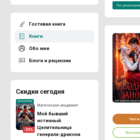
По умолчан
Гостевая книга
Книги
Обо мне
Блоги и рецензии
Скидки сегодня
Эксклюзив
Магическая академия
Мой бывший
Чита
истинный.
Целительница
-25%
Беспл
генерала-дракона