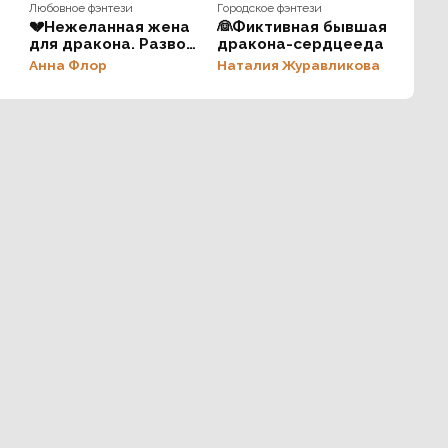
Любовное фэнтези
Городское фэнтези
💔Нежеланная жена
👰Фиктивная бывшая
для дракона. Развод
дракона-сердцееда
неизбежен
Анна Флор
Наталия Журавликова