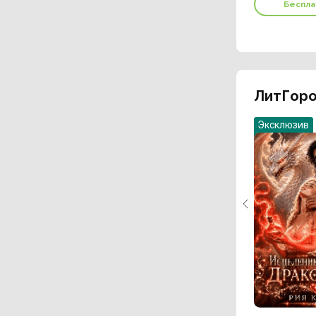
Беспл
ЛитГоро
Эксклюзив