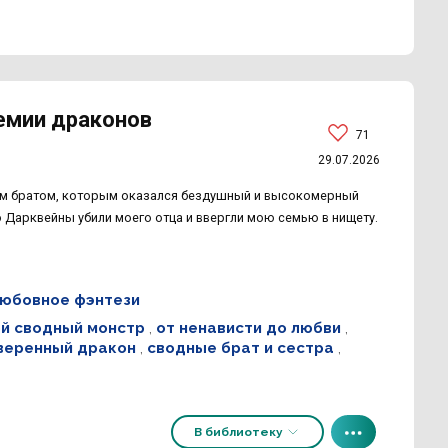
емии драконов
71
29.07.2026
ным братом, которым оказался бездушный и высокомерный
но Дарквейны убили моего отца и ввергли мою семью в нищету.
юбовное фэнтези
й сводный монстр
,
от ненависти до любви
,
веренный дракон
,
сводные брат и сестра
,
В библиотеку