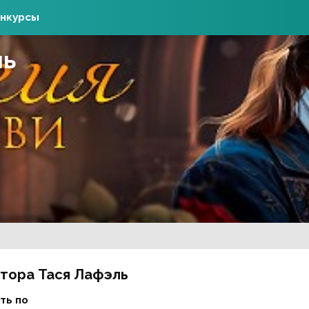
нкурсы
ль
втора Тася Лафэль
ть по