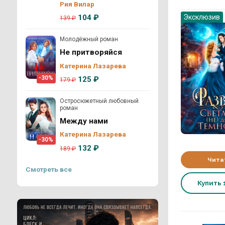
Рия Вилар
Эксклюзив
104 ₽
139 ₽
Молодёжный роман
Не притворяйся
Катерина Лазарева
-30%
125 ₽
179 ₽
Остросюжетный любовный
роман
Между нами
Катерина Лазарева
-30%
132 ₽
189 ₽
Чита
Смотреть все
Купить