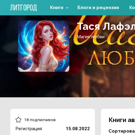
Книги
Блоги и рецензии
Ко
Тася Лафэ
Магия любви
Книги а
18 подписчиков
Регистрация:
15.08.2022
Сортирова