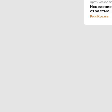
Эротическое ф
Исцеление
страстью.
я
Рия Косма