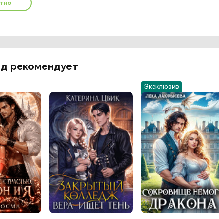
атно
д рекомендует
Эксклюзив