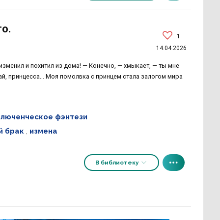
о.
1
14.04.2026
изменил и похитил из дома! — Конечно, — хмыкает, — ты мне
ай, принцесса... Моя помолвка с принцем стала залогом мира
люченческое фэнтези
й брак
,
измена
В библиотеку