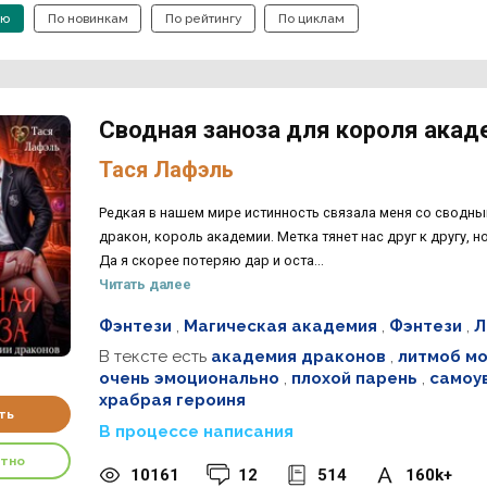
ию
По новинкам
По рейтингу
По циклам
Сводная заноза для короля акад
Тася Лафэль
Редкая в нашем мире истинность связала меня со свод
дракон, король академии. Метка тянет нас друг к другу, 
Да я скорее потеряю дар и оста...
Читать далее
Фэнтези
,
Магическая академия
,
Фэнтези
,
Л
В тексте есть
академия драконов
,
литмоб мо
очень эмоционально
,
плохой парень
,
самоу
храбрая героиня
ть
В процессе написания
атно
10161
12
514
160k+