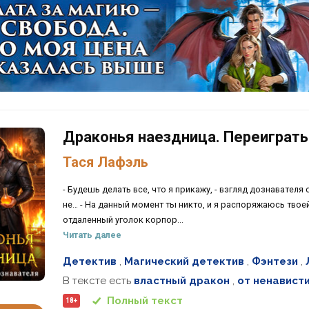
Драконья наездница. Переиграть
Тася Лафэль
- Будешь делать все, что я прикажу, - взгляд дознавателя
не… - На данный момент ты никто, и я распоряжаюсь твое
отдаленный уголок корпор...
Читать далее
Детектив
,
Магический детектив
,
Фэнтези
,
В тексте есть
властный дракон
,
от ненависти
Полный текст
18+