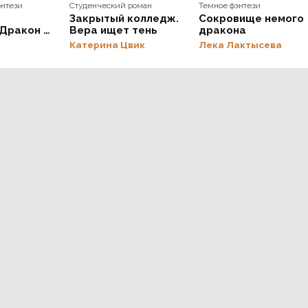
энтези
Студенческий роман
Темное фэнтези
Закрытый колледж.
Сокровище немого
 Дракон и
Вера ищет тень
дракона
Катерина Цвик
Лека Лактысева