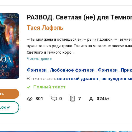
РАЗВОД. Светлая (не) для Темног
Тася Лафэль
— Ты моя жена и остаешься ей! — рычит дракон. — Ты мне 
нужна только ради трона. Так что на многое не рассчитыв
Светлого и Темного коро...
Читать далее
Фэнтези
,
Любовное фэнтези
,
Фэнтези
,
Прик
В тексте есть
властный дракон
,
вынужденны
Полный текст
ть
301
0
7
324k+
169 ₽