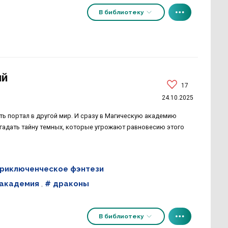
В библиотеку
ий
17
24.10.2025
ь портал в другой мир. И сразу в Магическую академию
згадать тайну темных, которые угрожают равновесию этого
риключенческое фэнтези
 академия
,
# драконы
В библиотеку