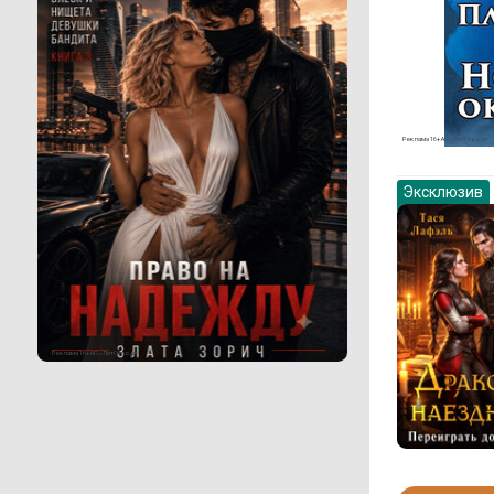
Реклама 16+ АО «ЛитГород»
Эксклюзив
Реклама 16+ АО «ЛитГород»