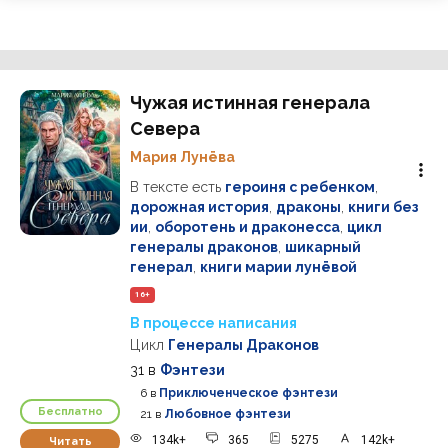
Чужая истинная генерала
Севера
Мария Лунёва
В тексте есть
героиня с ребенком
,
дорожная история
,
драконы
,
книги без
ии
,
оборотень и драконесса
,
цикл
генералы драконов
,
шикарный
генерал
,
книги марии лунёвой
16+
В процессе написания
Цикл
Генералы Драконов
31
в
Фэнтези
6
в
Приключенческое фэнтези
Бесплатно
21
в
Любовное фэнтези
134k+
365
5275
142k+
Читать