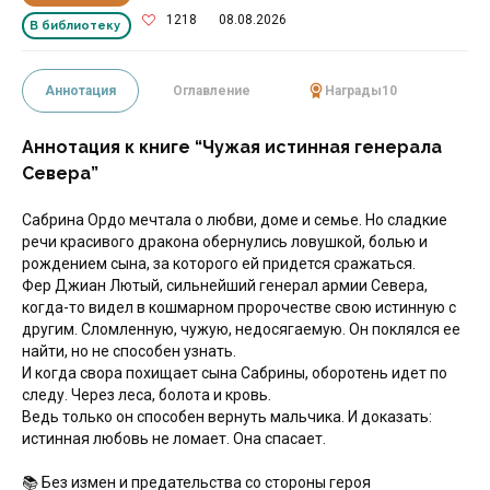
1218
08.08.2026
В библиотеку
Аннотация
Оглавление
Награды
10
Аннотация к книге “Чужая истинная генерала
Севера”
Сабрина Ордо мечтала о любви, доме и семье. Но сладкие
речи красивого дракона обернулись ловушкой, болью и
рождением сына, за которого ей придется сражаться.
Фер Джиан Лютый, сильнейший генерал армии Севера,
когда-то видел в кошмарном пророчестве свою истинную с
другим. Сломленную, чужую, недосягаемую. Он поклялся ее
найти, но не способен узнать.
И когда свора похищает сына Сабрины, оборотень идет по
следу. Через леса, болота и кровь.
Ведь только он способен вернуть мальчика. И доказать:
истинная любовь не ломает. Она спасает.
📚 Без измен и предательства со стороны героя