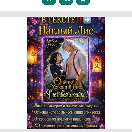
Реклама 16+ АО «ЛитГород»