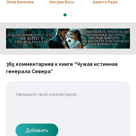
Исцелить трех
оруженосец
дочери-
Лина Венкова
Катрин Восс
Аннета Керн
изувеченных
усмирил
подростка
мужей
дракона
Реклама 16+ АО «ЛитГород»
365 комментариев к книге “Чужая истинная
генерала Севера”
Добавить