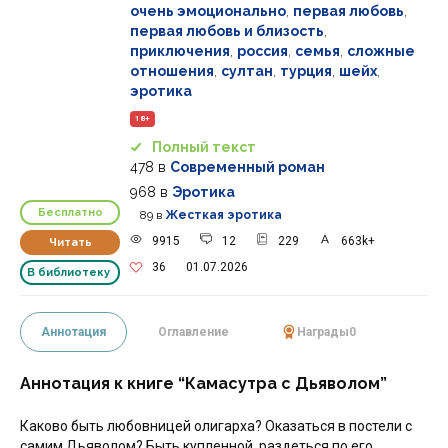
очень эмоционально
,
первая любовь
,
первая любовь и близость
,
приключения
,
россия
,
семья
,
сложные
отношения
,
султан
,
турция
,
шейх
,
эротика
18+
Полный текст
478
в
Современный роман
968
в
Эротика
Бесплатно
89
в
Жесткая эротика
9915
12
229
663k+
Читать
36
01.07.2026
В библиотеку
Аннотация
Оглавление
Награды
0
Аннотация к книге “Камасутра с Дьяволом”
Каково быть любовницей олигарха? Оказаться в постели с
самим Дьяволом? Быть купленной, раздетьcя по его