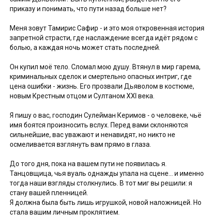
приказу и понимать, что пути назад больше нет?
Меня зовут Тамирис Сафир - и это моя откровенная история
запретной страсти, где наслаждение всегда идёт рядом с
болью, а каждая ночь может стать последней.
Он купил моё тело. Сломал мою душу. Втянул в мир гарема,
криминальных сделок и смертельно опасных интриг, где
цена ошибки - жизнь. Его прозвали Дьяволом в костюме,
новым Крестным отцом и Султаном XXI века.
Я пишу о вас, господин Сулейман Керимов - о человеке, чьё
имя боятся произносить вслух. Перед вами склоняются
сильнейшие, вас уважают и ненавидят, но никто не
осмеливается взглянуть вам прямо в глаза.
До того дня, пока на вашем пути не появилась я.
Танцовщица, чья вуаль однажды упала на сцене... и именно
тогда наши взгляды столкнулись. В тот миг вы решили: я
стану вашей пленницей.
Я должна была быть лишь игрушкой, новой наложницей. Но
стала вашим личным проклятием.