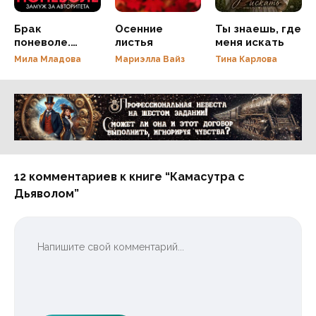
Брак
Осенние
Ты знаешь, где
поневоле.
листья
меня искать
Замуж за
Мила Младова
Мариэлла Вайз
Тина Карлова
авторитета
Реклама 16+ АО «ЛитГород»
12 комментариев к книге “Камасутра с
Дьяволом”