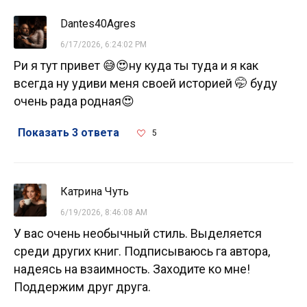
Dantes40Agres
6/17/2026, 6:24:02 PM
Ри я тут привет 😅😍ну куда ты туда и я как
всегда ну удиви меня своей историей 🤭 буду
очень рада родная😍
Показать 3 ответа
5
Катрина Чуть
6/19/2026, 8:46:08 AM
У вас очень необычный стиль. Выделяется
среди других книг. Подписываюсь га автора,
надеясь на взаимность. Заходите ко мне!
Поддержим друг друга.