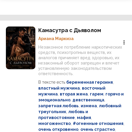
Камасутра с Дьяволом
Ариана Маркиза
Незаконное потребление наркотических
средств, психотропных веществ, их
аналогов причиняет вред здоровью, их
незаконный оборот запрещен и влечет
установленную законодательством
ответственность.
В тексте есть
беременная героиня
,
властный мужчина
,
восточный
мужчина
,
вторая жена
,
гарем
,
горячо и
эмоционально
,
девственница
,
запретная любовь
,
измена
,
любовный
треугольник
,
любовь и
противостояние
,
мафия
,
многоженство
,
#огненные отношения
,
очень откровенно
,
очень страстно
,