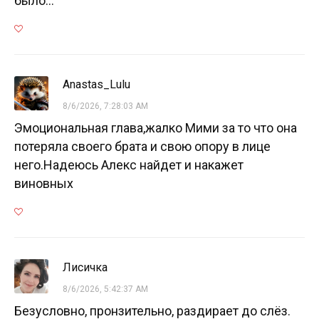
было...
Anastas_Lulu
8/6/2026, 7:28:03 AM
Эмоциональная глава,жалко Мими за то что она
потеряла своего брата и свою опору в лице
него.Надеюсь Алекс найдет и накажет
виновных
Лисичка
8/6/2026, 5:42:37 AM
Безусловно, пронзительно, раздирает до слёз.