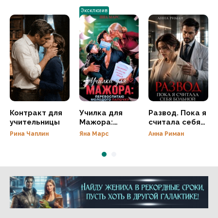
Эксклюзив
Контракт для
Училка для
Развод. Пока я
учительницы
Мажора:
считала себя
перевоспитаю
больной
Рина Чаплин
Яна Марс
Анна Риман
молодого
Папочку
Реклама 16+ АО «ЛитГород»