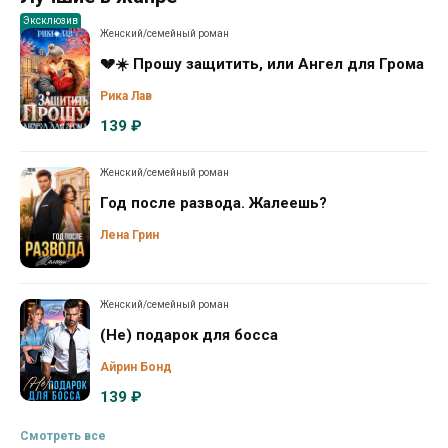
Эксклюзив
Женский/семейный роман
💔☀️ Прошу защитить, или Ангел для Грома
Рика Лав
139 ₽
Женский/семейный роман
Год после развода. Жалеешь?
Лена Грин
Женский/семейный роман
(Не) подарок для босса
Айрин Бонд
139 ₽
Смотреть все