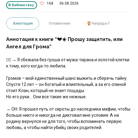
168
06.08.2026
В библиотеку
Аннотация
Оглавление
Награды
7
Аннотация к книге “💔☀️ Прошу защитить, или
Ангел для Грома”
❤️‍🔥 → Я сбежала без гроша от мужа-тирана и золотой клетки
к тому, кого когда-то любила.
Громов – мой единственный шанс выжить и сберечь тайну.
Спустя 12 лет – он богатый и влиятельный, а за его спиной
стоит Клан, который не знает пощады.
Но его руки... Они все такие же нежные.
→ ОН: Я прошел путь от сироты до наследника мафии, чтобы
больше никто и никогда не диктовал мне условия. А на
родину вернулся не для того, чтобы вспоминать первую
любовь, а чтобы найти убийц своих родителей.