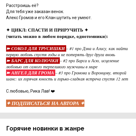
Расстроишь её?
Для тебя уже заказан венок.
Алекс Громов и его Клан шутить не умеют.
✦ ЦИКЛ: СПАСТИ И ПРИРУЧИТЬ ✦
(читать можно в любом порядке, однотомники):
➽ СОКОЛ ДЛЯ ТРУСИШКИ
– #1 про Дэна и Алису, как найти
первую любовь спустя годы и не потерять друг друга вновь
➽ БАРС ДЛЯ КОЛЮЧКИ
– #2 про Барса и Асю, исцеление
любовью от самого терпеливого мужчины в мире
➽ АНГЕЛ ДЛЯ ГРОМА
– #3 про Громова и Воронцову, второй
шанс: их горячая юность и горько-сладкая встреча спустя 12 лет
С любовью, Рика Лав! ❤️
✦ ПОДПИСАТЬСЯ НА АВТОРА ✦
Горячие новинки в жанре