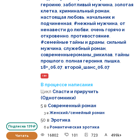
героиню
,
заботливый мужчина
,
золотая
клетка
,
криминальный роман
,
настоящая любовь
,
начальник и
подчиненная
,
#нежный мужчина
,
от
ненавести до любви
,
очень горячо и
откровенно
,
противостояние
,
#семейные тайны и драмы
,
сильный
мужчина
,
служебный роман
,
современныероманы_рикилав
,
тайны
прошлого
,
полная героиня
,
пышка
,
18+_06.07
,
второй_шанс_06.07
18+
В процессе написания
Цикл
Спасти и приручить
(Однотомники)
5
в
Современный роман
3
в
Женский/семейный роман
50
в
Эротика
Подписка
139 ₽
6
в
Романтическая эротика
16802
101
723
499k+
Читать