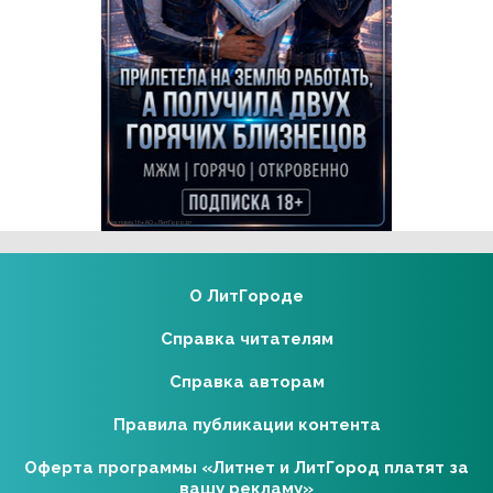
Реклама 16+ АО «ЛитГород»
О ЛитГороде
Справка читателям
Справка авторам
Правила публикации контента
Оферта программы «Литнет и ЛитГород платят за
вашу рекламу»