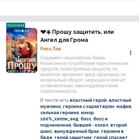
Эксклюзив
💔☀️ Прошу защитить, или
Ангел для Грома
Рика Лав
Содержит нецензурную брань
Незаконное потребление наркотических
средств, психотропных веществ, их
аналогов причиняет вред здоровью, их
незаконный оборот запрещен и влечет
установленную законодательством
ответственность.
В тексте есть
властный герой
,
властный
мужчина
,
героиня с характером
,
мафия
,
сильная героиня
,
юмор
,
100%_хэппи_энд
,
босс
,
босс и
подчиненная
,
бывший - козел
,
второй
шанс
,
вынужденный брак
,
героиня в
беде
,
герой защитник
,
герой спасает