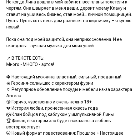
Но когда Лина вошла в мой кабинет, все планы полетели к
чертям. Она швыряет в меня вещи, дерзит моему Клану и
ставит на уши весь бизнес, став моей... личной помощницей.
Пусть. Пусть хоть весь дом разнесет по кирпичику – я куплю
новый.
Пока она под моей защитой, она неприкосновенна. И её
скандалы... лучшая музыка для моих ушей.
📌 В ТЕКСТЕ ЕСТЬ:
Много - МНОГО - артов!
🔱 Настоящий мужчина: властный, сильный, преданный
☀️ Героиня-солнышко с характером фурии
🏺 Регулярное обновление посуды и мебели из-за характера
Ангела
🔞 Горячо, чувственно и очень нежно 18+
💔 История любви, пронесенная сквозь года
🐺 Клан бойцов под каблуком у импульсивной Лины
🏆 Финал, в котором зло будет наказано, а любовь
восторжествует
🤫 Новый формат повествования: Прошлое + Настоящее