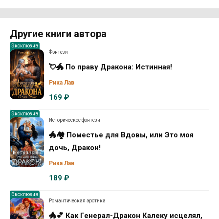
Другие книги автора
Эксклюзив
Фэнтези
💘🐲 По праву Дракона: Истинная!
Рика Лав
169 ₽
Эксклюзив
Историческое фэнтези
🐲🏘️ Поместье для Вдовы, или Это моя
дочь, Дракон!
Рика Лав
189 ₽
Эксклюзив
Романтическая эротика
🐲💕 Как Генерал-Дракон Калеку исцелял,