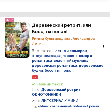
МИНИ
Деревенский ретрит, или
Босс, ты попал!
Римма Кульгильдина
,
Александра
Летняя
В тексте есть
легко и с юмором
,
#неунывающая_героиня
,
юмор и
романтика
,
властный мужчина
,
деревенская романтика
,
деревенские
будни
,
босс_ты_попал
16+
Полный текст
Цикл
Деревенский ретрит.
ОДНОТОМНИКИ
212
в
ЛИТСЕРИАЛ / МИНИ
33
в
Мини: современный любовный роман