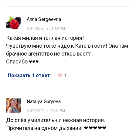
Anna Sergeevna
6/17/2026, 3:01:18 PM
Какая милая и теплая история!
Чувствую мне тоже надо к Кате в гости! Она там
брачное агентство не открывает?
Спасибо ♥️♥️♥️
Показать 1 ответ
1
Natalya Guryeva
6/17/2026, 4:06:41 PM
До слёз умилительн и нежная история.
Прочитала на одном дыхании. ❤❤❤❤❤