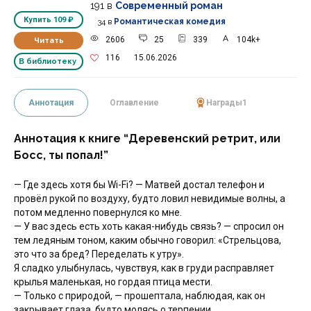
191
в
Современный роман
Купить
109 ₽
34
в
Романтическая комедия
2606
25
339
104k+
Читать
116
15.06.2026
В библиотеку
Аннотация
Оглавление
Награды
1
Аннотация к книге “Деревенский ретрит, или
Босс, ты попал!”
— Где здесь хотя бы Wi-Fi? — Матвей достал телефон и
провёл рукой по воздуху, будто ловил невидимые волны, а
потом медленно повернулся ко мне.
— У вас здесь есть хоть какая-нибудь связь? — спросил он
тем ледяным тоном, каким обычно говорил: «Стрельцова,
это что за бред? Переделать к утру».
Я сладко улыбнулась, чувствуя, как в груди расправляет
крылья маленькая, но гордая птица мести.
— Только с природой, — прошептала, наблюдая, как он
закрывает глаза, будто молясь о терпении.