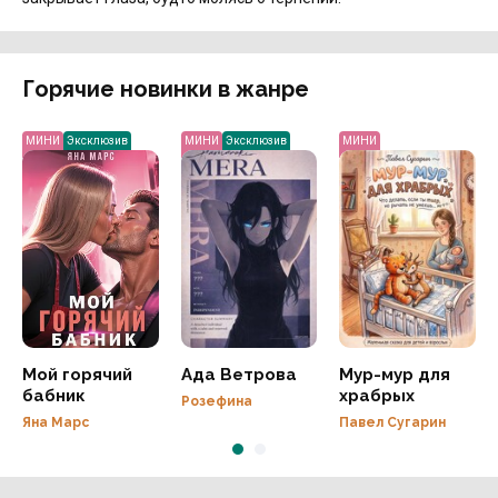
Горячие новинки в жанре
МИНИ
Эксклюзив
МИНИ
Эксклюзив
МИНИ
Мой горячий
Ада Ветрова
Мур-мур для
бабник
храбрых
Розефина
Яна Марс
Павел Сугарин