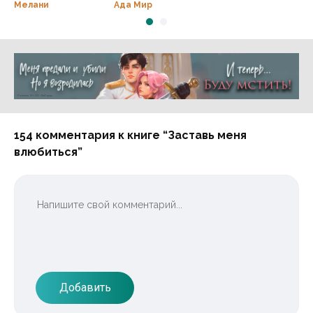
любовь?
Мелани
Ада Мир
Реклама 16+ АО «ЛитГород»
154 комментария к книге “Заставь меня
влюбиться”
Добавить