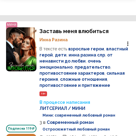
МИНИ
Заставь меня влюбиться
Инна Разина
В тексте есть
взрослые герои
,
властный
герой
,
дети
,
инна разина слр
,
от
ненависти до любви
,
очень
эмоционально
,
предательство
,
противостояние характеров
,
сильная
героиня
,
сложные отношения
,
противостояние и притяжение
16+
В процессе написания
ЛИТСЕРИАЛ / МИНИ
Мини: современный любовный роман
3
в
Современный роман
Подписка
119 ₽
Остросюжетный любовный роман