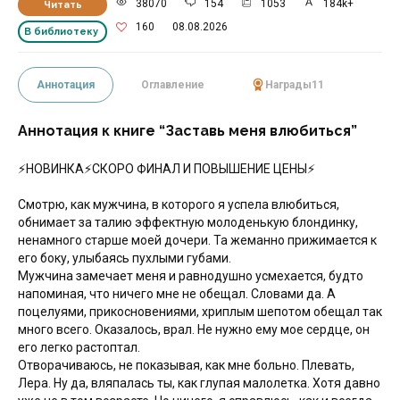
38070
154
1053
184k+
Читать
160
08.08.2026
В библиотеку
Аннотация
Оглавление
Награды
11
Аннотация к книге “Заставь меня влюбиться”
⚡️НОВИНКА⚡️СКОРО ФИНАЛ И ПОВЫШЕНИЕ ЦЕНЫ⚡️
Смотрю, как мужчина, в которого я успела влюбиться,
обнимает за талию эффектную молоденькую блондинку,
ненамного старше моей дочери. Та жеманно прижимается к
его боку, улыбаясь пухлыми губами.
Мужчина замечает меня и равнодушно усмехается, будто
напоминая, что ничего мне не обещал. Словами да. А
поцелуями, прикосновениями, хриплым шепотом обещал так
много всего. Оказалось, врал. Не нужно ему мое сердце, он
его легко растоптал.
Отворачиваюсь, не показывая, как мне больно. Плевать,
Лера. Ну да, вляпалась ты, как глупая малолетка. Хотя давно