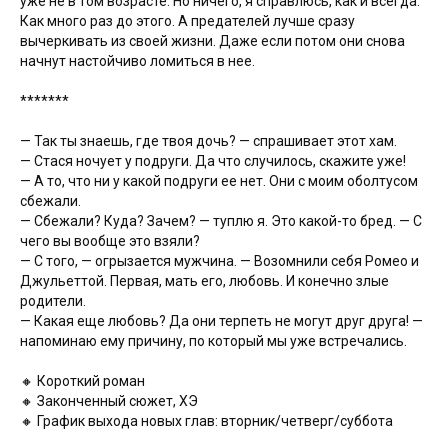
уже не в том возрасте. Но ничего, я справлюсь, как и всегда.
Как много раз до этого. А предателей лучше сразу
вычеркивать из своей жизни. Даже если потом они снова
начнут настойчиво ломиться в нее.
*******
— Так ты знаешь, где твоя дочь? — спрашивает этот хам.
— Стася ночует у подруги. Да что случилось, скажите уже!
— А то, что ни у какой подруги ее нет. Они с моим оболтусом
сбежали.
— Сбежали? Куда? Зачем? — туплю я. Это какой-то бред. — С
чего вы вообще это взяли?
— С того, — огрызается мужчина. — Возомнили себя Ромео и
Джульеттой. Первая, мать его, любовь. И конечно злые
родители.
— Какая еще любовь? Да они терпеть не могут друг друга! —
напоминаю ему причину, по который мы уже встречались.
🔸 Короткий роман
🔸 Законченный сюжет, ХЭ
🔸 График выхода новых глав: вторник/четверг/суббота