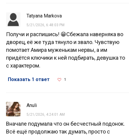
Tatyana Markova
5/21/2026, 6:48:03 PM
Получи и распишись! 😁Сбежала наверняка во
дворец, её же туда тянуло и звало. Чувствую
помотает Амира муженькам нервы, а им
придётся ключики к ней подбирать, девушка то
с характером.
Показать 1 ответ
1
Anuli
5/21/2026, 4:24:01 AM
Вначале подумала что он бесчестный подонок.
Всё ещё продолжаю так думать, просто с