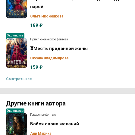
парой
Ольга Иконникова
189 ₽
Эксклюзив
Приключенческое фэнтези
⏳Месть преданной жены
Оксана Владимирова
159 ₽
Смотреть все
Другие книги автора
Эксклюзив
Городское фэнтези
Бойся своих желаний
Ани Марика