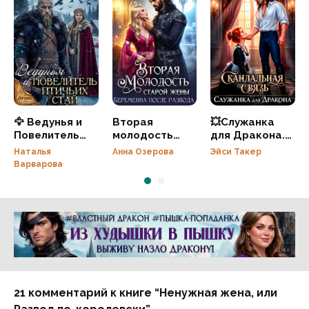
🦅 Ведунья и
Вторая
💥Служанка
Повелитель
молодость
для Дракона.
птичьих стай 🦅
старой жены.
Скандальная
Наталья
Анна Озерова
Эйси Такер
Беременна
связь
Варварова
после развода
Реклама 16+ АО «ЛитГород»
21 комментарий к книге “Ненужная жена, или