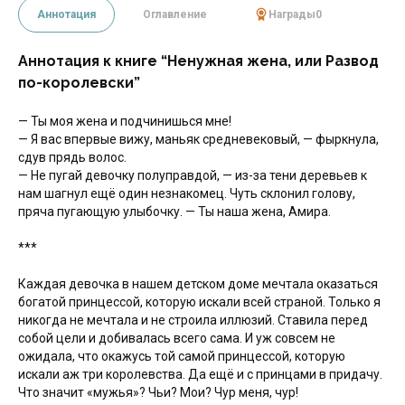
Аннотация
Оглавление
Награды
0
Аннотация к книге “Ненужная жена, или Развод
по-королевски”
— Ты моя жена и подчинишься мне!
— Я вас впервые вижу, маньяк средневековый, — фыркнула,
сдув прядь волос.
— Не пугай девочку полуправдой, — из-за тени деревьев к
нам шагнул ещё один незнакомец. Чуть склонил голову,
пряча пугающую улыбочку. — Ты наша жена, Амира.
***
Каждая девочка в нашем детском доме мечтала оказаться
богатой принцессой, которую искали всей страной. Только я
никогда не мечтала и не строила иллюзий. Ставила перед
собой цели и добивалась всего сама. И уж совсем не
ожидала, что окажусь той самой принцессой, которую
искали аж три королевства. Да ещё и с принцами в придачу.
Что значит «мужья»? Чьи? Мои? Чур меня, чур!