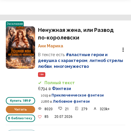
Эксклюзив
Ненужная жена, или Развод
по-королевски
Ани Марика
В тексте есть
#властные герои и
девушка с характером
,
литмоб стрелы
любви
,
многомужество
18+
Полный текст
6794
в
Фэнтези
1019
в
Приключенческое фэнтези
Купить
189 ₽
2286
в
Любовное фэнтези
8020
21
279
323k+
Читать
85
20.07.2026
В библиотеку