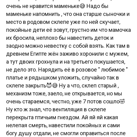
очень не нравится маменьке😅 Надо бы
маменьке напомнить , что она старше сыночки и
место в родовом склепе уже по ней скучает,
покойные дети её зовут, грустно им что мамочка
их бросила, неплохо бы навестить деток и
заодно можно невестку с собой взять. Как там в
древнем Египте жён заживо хоронили с мужем,
а тут двоих грохнула и на третьего покушается,
не дело это. Нарядить её в розовое " любимое "
платье и рядышком уложить, случайно так в
склепе закрыть😈😅 Ну а что, склеп старый ,
механизм тоже, заело, не открывается, но мы
очень стараемся, честно, уже 7 потов сошло🤣
Ну кто ж знал, что вентиляция в склепе
перекрыта птичьим гнездом. Ай яй яй какая
нелепая смерть, навестили покойных и сами
богу душу отдали, не смогли оправиться после