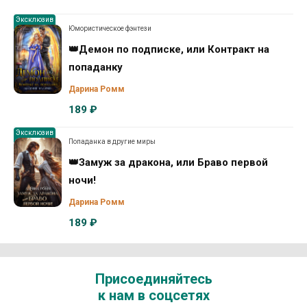
Эксклюзив
Юмористическое фэнтези
👑Демон по подписке, или Контракт на
попаданку
Дарина Ромм
189 ₽
Эксклюзив
Попаданка в другие миры
👑Замуж за дракона, или Браво первой
ночи!
Дарина Ромм
189 ₽
Присоединяйтесь
к нам в соцсетях