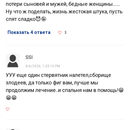
потери сыновей и мужей, бедные женщины......
Ну что ж поделать, жизнь жестокая штука, пусть
спят сладко😈🤪
Показать 4 ответа
3
SSI
8/6/2026, 1:03:10 PM
УУУ еще один стервятник налетел,сборище
злодеев, да только фиг вам, лучше мы
продолжим лечение..и спальня нам в помощь!😁
😁😁