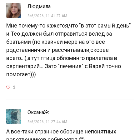
Людмила
8/6/2026, 11:41:27 AM
Мне почему-то кажется,что "в этот самый день"
и Тео должен был отправиться вслед за
братьями (по крайней мере на это все
родственнички и рассчитывали,скорее
всего...),а тут птица обломинго прилетела в
серпентарий... Зато "лечение" с Варей точно
помогает)))
2
Оксана🌺
8/6/2026, 11:27:44 AM
А все-таки странное сборище непонятных
родственников собирается.🤔