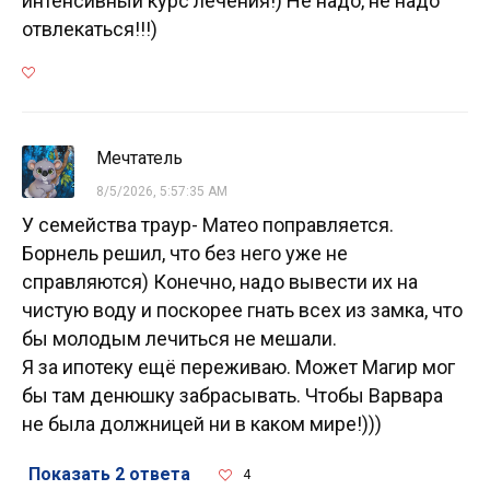
интенсивный курс лечения!) Не надо, не надо
отвлекаться!!!)
Мечтатель
8/5/2026, 5:57:35 AM
У семейства траур- Матео поправляется.
Борнель решил, что без него уже не
справляются) Конечно, надо вывести их на
чистую воду и поскорее гнать всех из замка, что
бы молодым лечиться не мешали.
Я за ипотеку ещё переживаю. Может Магир мог
бы там денюшку забрасывать. Чтобы Варвара
не была должницей ни в каком мире!)))
Показать 2 ответа
4