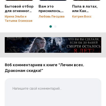
Бытовой отбор
Вам это
Папа в латах,
для огненного
приснилось,
или Как
генерала
господин
оруженосец
Ирина Эльба и
Любовь Песцова
Катрин Восс
ректор
усмирил
Татьяна Осинская
дракона
Реклама 16+ АО «ЛитГород»
806 комментариев к книге “Лечим всех.
Драконам скидка!”