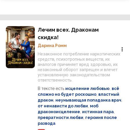
Лечим всех. Драконам
скидка!
Дарина Ромм
Незаконное потребление наркотических
средств, психотропных веществ, их
аналогов причиняет вред здоровью, их
незаконный оборот запрещен и влечет
установленную законодательством
ответственность.
В тексте есть
исцеление любовью
,
всё
сложно но будет роскошно
,
властный
дракон
,
неунывающая попаданка врач
,
от ненависти до любви
,
моб
драконоисцеление
,
истинная пара
,
превратности любви
,
героиня после
развода