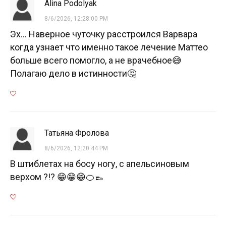
Alina Podolyak
8/6/2026, 12:28:00 PM
Эх... Наверное чуточку расстроился Варвара
когда узнает что именно такое лечение Маттео
больше всего помогло, а не врачебное😅
Полагаю дело в истинности🤔
Татьяна Фролова
8/6/2026, 12:20:44 PM
В штиблетах на босу ногу, с апельсиновым
верхом ?!? 😁😁😁🍊👞