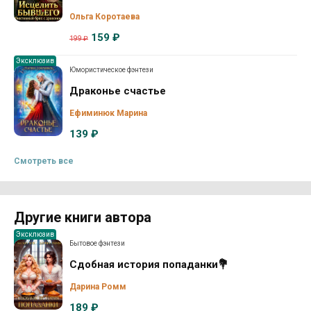
Ольга Коротаева
159 ₽
199 ₽
Эксклюзив
Юмористическое фэнтези
Драконье счастье
Ефиминюк Марина
139 ₽
Смотреть все
Другие книги автора
Эксклюзив
Бытовое фэнтези
Сдобная история попаданки💐
Дарина Ромм
189 ₽