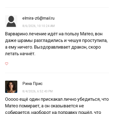
elmira-z6@mail.ru
8/6/2026, 10:10:24 AM
Варварино лечение идёт на пользу Матео, вон
даже шрамы разгладились и чешуя проступила,
а ему ничего. Выздоравливает дракон, скоро
летать начнёт.
Рина Прис
8/4/2026, 6:52:43 PM
Ооооо ещё один прискакал лично убедиться, что
Матео помирает, а он оказывается не
собирается, наоборот на поправку пошёл, что