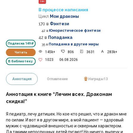
16+
В процессе написания
Цикл
Мои драконы
170
в
Фэнтези
42
в
Юмористическое фэнтези
42
в
Попаданка
Подписка
149 ₽
35
в
Попаданка в другие миры
145k+
806
3631
283k+
Читать
1023
06.08.2026
В библиотеку
Аннотация
Оглавление
Награды
13
Аннотация к книге “Лечим всех. Драконам
скидка!”
Я педиатр, лечу детишек. Но кое-кто решил, что и дракон мне
по силам. И вот я в другом мире, а мой пациент — здоровый
мужик с чудовищной внешностью и скверным характером.
Да такими непослушных детей пугают! Но ничего, вылечу и