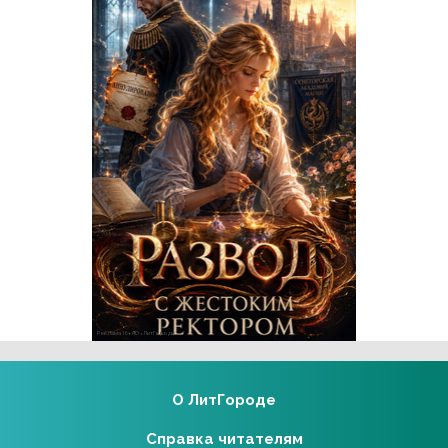
Реклама 16+ АО «ЛитГород»
О ЛитГороде
Справка читателям