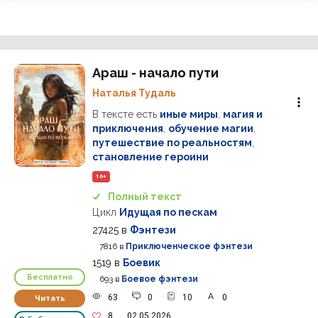
Араш - начало пути
Наталья Тудаль
В тексте есть
иные миры
,
магия и
приключения
,
обучение магии
,
путешествие по реальностям
,
становление героини
16+
Полный текст
Цикл
Идущая по пескам
27425
в
Фэнтези
7816
в
Приключенческое фэнтези
1519
в
Боевик
Бесплатно
693
в
Боевое фэнтези
63
0
10
0
Читать
8
02.05.2026