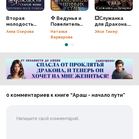
Вторая
🦅 Ведунья и
💥Служанка
молодость
Повелитель
для Дракона.
старой жены.
птичьих стай 🦅
Скандальная
Анна Озерова
Наталья
Эйси Такер
Беременна
связь
Варварова
после развода
Реклама 16+ АО «ЛитГород»
0 комментариев к книге “Араш - начало пути”