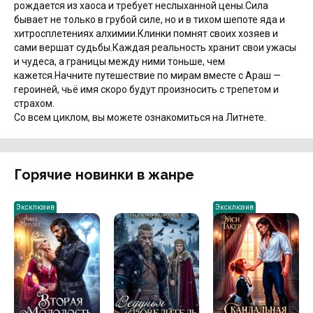
рождается из хаоса и требует неслыханной цены.Сила
бывает не только в грубой силе, но и в тихом шепоте яда и
хитросплетениях алхимии.Клинки помнят своих хозяев и
сами вершат судьбы.Каждая реальность хранит свои ужасы
и чудеса, а границы между ними тоньше, чем
кажется.Начните путешествие по мирам вместе с Араш —
героиней, чьё имя скоро будут произносить с трепетом и
страхом.
Со всем циклом, вы можете ознакомиться на Литнете.
Горячие новинки в жанре
Эксклюзив
Эксклюзив