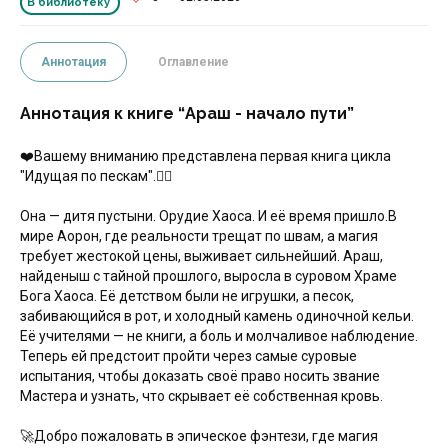
В библиотеку
Аннотация
Оглавление
Аннотация к книге “Араш - начало пути”
‍❤️‍Вашему вниманию представлена первая книга цикла
"Идущая по пескам".‍❤️‍🚀
Она — дитя пустыни. Орудие Хаоса. И её время пришло.В
мире Аорон, где реальности трещат по швам, а магия
требует жестокой цены, выживает сильнейший. Араш,
найденыш с тайной прошлого, выросла в суровом Храме
Бога Хаоса. Её детством были не игрушки, а песок,
забивающийся в рот, и холодный камень одиночной кельи.
Её учителями — не книги, а боль и молчаливое наблюдение.
Теперь ей предстоит пройти через самые суровые
испытания, чтобы доказать своё право носить звание
Мастера и узнать, что скрывает её собственная кровь.
🚀Добро пожаловать в эпическое фэнтези, где магия