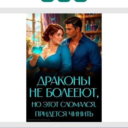
Реклама 16+ АО «ЛитГород»