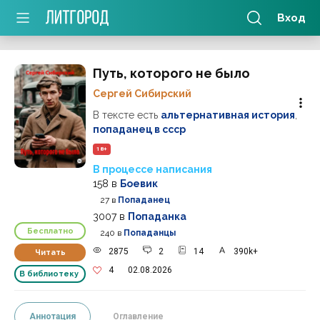
Вход
Путь, которого не было
Сергей Сибирский
В тексте есть
альтернативная история
,
попаданец в ссср
18+
В процессе написания
158
в
Боевик
27
в
Попаданец
3007
в
Попаданка
Бесплатно
240
в
Попаданцы
2875
2
14
390k+
Читать
4
02.08.2026
В библиотеку
Аннотация
Оглавление