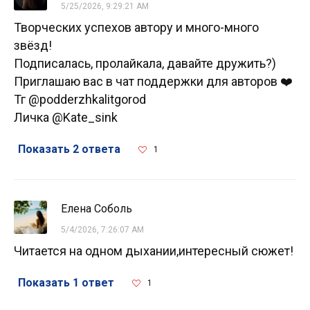
5/25/2026, 9:29:21 AM
Творческих успехов автору и много-много
звёзд!
Подписалась, пролайкала, давайте дружить?)
Приглашаю вас в чат поддержки для авторов ❤️
Тг @podderzhkalitgorod
Личка @Kate_sink
Показать 2 ответа
1
Елена Соболь
5/4/2026, 7:26:07 AM
Читается на одном дыхании,интересный сюжет!
Показать 1 ответ
1