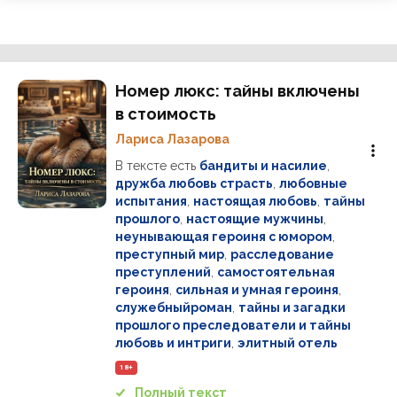
Номер люкс: тайны включены
в стоимость
Лариса Лазарова
В тексте есть
бандиты и насилие
,
дружба любовь страсть
,
любовные
испытания
,
настоящая любовь
,
тайны
прошлого
,
настоящие мужчины
,
неунывающая героиня с юмором
,
преступный мир
,
расследование
преступлений
,
самостоятельная
героиня
,
сильная и умная героиня
,
служебныйроман
,
тайны и загадки
прошлого преследователи и тайны
любовь и интриги
,
элитный отель
18+
Полный текст