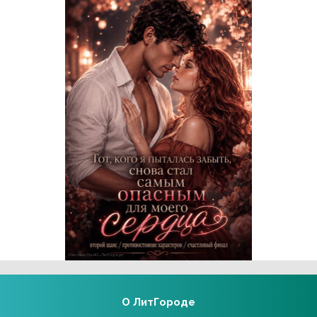
Реклама 16+ АО «ЛитГород»
О ЛитГороде