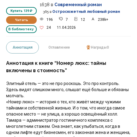
1638
в
Современный роман
Купить
139 ₽
365
в
Остросюжетный любовный роман
196
7
12
238k+
Читать
24
11.04.2026
В библиотеку
Аннотация
Оглавление
Награды
0
Аннотация к книге “Номер люкс: тайны
включены в стоимость”
Элитный отель — это не про роскошь. Это про контроль.
Здесь видят слишком много, слышат ещё больше и обязаны
молчать.
«Номер люкс» — история о тех, кто живёт между чужими
тайнами и собственной жизнью. И о том, что иногда самое
опасное место — не улица, а хорошо освещённый холл.
Тамара — администратор гостиничного комплекса с
многолетним стажем. Она знает, как улыбаться, когда в
одном лифте едут бизнесмен, его законная жена и женщина,