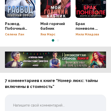
Развод.
Мой горячий
Брак
Побочный
бабник
поневоле.
эффект
Замуж за
Селена Лан
Яна Марс
Мила Младова
авторитета
Реклама 16+ АО «ЛитГород»
7 комментариев к книге “Номер люкс: тайны
включены в стоимость”